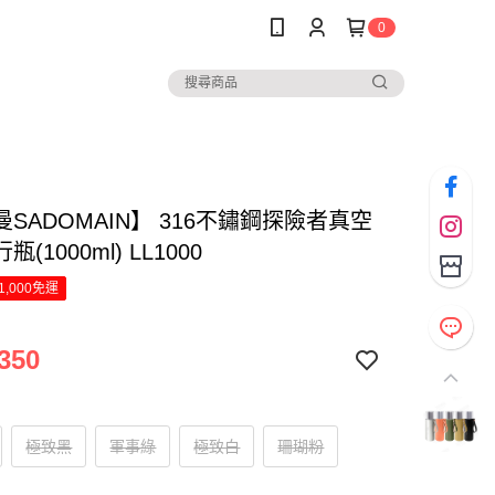
0
SADOMAIN】 316不鏽鋼探險者真空
(1000ml) LL1000
1,000免運
350
極致黑
軍事綠
極致白
珊瑚粉