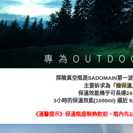
探險真空瓶是SADOMAIN第一
主要訴求為『
極保溫
保溫效能幾乎可長達24
3小時的保溫效能(1000ml) 逼近 9
《溫馨提示》
保溫瓶盛裝熱飲前，瓶內先