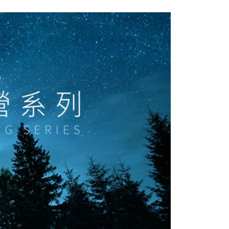
否成功請以「AFTEE先享後付 」之結帳頁面顯示為準，若有關於
含姓名、電話或地址）提供予台灣大哥大進項蒐集、處理及利
功／繳費後需取消欲退款等相關疑問，請聯繫「AFTEE先享後
客服中心(1F星巴克旁) 即日起不提供京站紙袋，取件時
公司與您本人進行分期帳單所需資料之確認、核對及更正。
援中心」
https://netprotections.freshdesk.com/support/home
物袋，若需購買紙袋可現場詢問
戶服務條款，請詳閱以下連結：
https://oppay.tw/userRule
項】
恩沛科技股份有限公司提供之「AFTEE先享後付」服務完成之
依本服務之必要範圍內提供個人資料，並將交易相關給付款項請
讓予恩沛科技股份有限公司。
個人資料處理事宜，請瀏覽以下網址：
ee.tw/terms/#terms3
年的使用者請事先徵得法定代理人或監護人之同意方可使用
E先享後付」，若未經同意申辦者引起之損失，本公司不負相關責
AFTEE先享後付」時，將依據個別帳號之用戶狀況，依本公司
核予不同之上限額度；若仍有額度不足之情形，本公司將視審查
用戶進行身份認證。
一人註冊多個帳號或使用他人資訊註冊。若發現惡意使用之情
科技股份有限公司將有權停止該用戶之使用額度並採取法律行