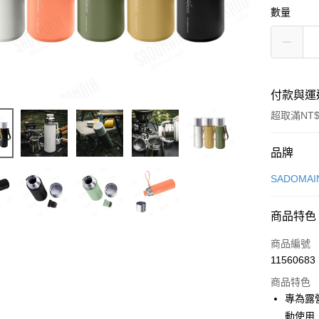
數量
付款與運
超取滿NT$
付款方式
品牌
信用卡一
SADOMA
LINE Pay
商品特色
Apple Pay
商品編號
街口支付
11560683
商品特色
悠遊付
專為露營
Google Pa
動使用