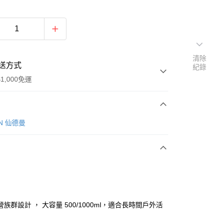
清除
送方式
紀錄
1,000免運
次付款
IN 仙德曼
族群設計 ， 大容量 500/1000ml，適合長時間戶外活
y