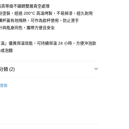
6最高等級不鏽鋼雙層真空處理
粉塗裝，經過 200°C 高溫烤製，不易掉漆，經久耐用
分期
構杯蓋有效隔熱，可作為飲杯使用，防止燙手
計與瓶身同色，攜帶方便且安全
你分期使用說明】
享後付
由台灣大哥大提供，台灣大哥大用戶可立即使用無須另外申請。
式選擇「大哥付你分期」，訂單成立後會自動跳轉到大哥付的交易
溫」優異保溫效能，可持續保溫 24 小時，方便沖泡飲
證手機門號後，選擇欲分期的期數、繳款截止日，確認付款後即
FTEE先享後付」】
奶或泡麵
。
先享後付是「在收到商品之後才付款」的支付方式。 讓您購物簡單
准額度、可分期數及費用金額請依後續交易確認頁面所載為準。
心！
立30分鐘內，如未前往確認交易或遇審核未通過，訂單將自動取
：不需註冊會員、不需綁卡、不需儲值。
「轉專審核」未通過狀況，表示未達大哥付你分期系統評分，恕
：只要手機號碼，簡訊認證，即可結帳。
類 (2)
評估內容。
：先確認商品／服務後，再付款。
式說明】
家取貨
仙德曼SADOMAIN
項不併入電信帳單，「大哥付你分期」於每月結算日後寄送繳費提
EE先享後付」結帳流程】
客服
0，滿NT$1,000(含以上)免運費
方式選擇「AFTEE先享後付」後，將跳轉至「AFTEE先享後
【杯/瓶/壺】
訊連結打開帳單後，可選擇「超商條碼／台灣大直營門市／銀行轉
頁面，進行簡訊認證並確認金額後，即可完成結帳。
付／iPASS MONEY」等通路繳費。
1取貨
成立數日內，您將收到繳費通知簡訊。
費通知簡訊後14天內，點擊此簡訊中的連結，可透過四大超商
0，滿NT$1,000(含以上)免運費
項】
網路銀行／等多元方式進行付款，方視為交易完成。
係由「台灣大哥大股份有限公司」（以下簡稱本公司）所提供，讓
：結帳手續完成當下不需立刻繳費，但若您需要取消訂單，請聯
易時，得透過本服務購買商品或服務，並由商店將買賣／分期付
的店家。未經商家同意取消之訂單仍視為有效，需透過AFTEE
金債權讓與本公司後，依約使用本公司帳單繳交帳款。
繳納相關費用。
00，滿NT$1,200(含以上)免運費
意付款使用「大哥付你分期」之契約關係目的，商店將以您的個人