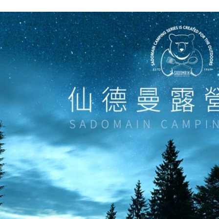
※ 交易是
資料（包
是否繳費成
京站台北店
用，由本
付客戶支
請自備購
3.完整用
免運費
【注意事
１．透過由
交易，需
求債權轉
２．關於
https://aft
３．未成
「AFTE
任。
４．使用「
即時審查
結果請求
５．嚴禁
形，恩沛
動。