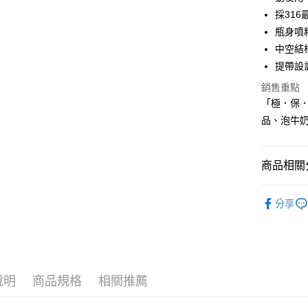
採31
全盈+PAY
瓶身噴
大哥付你
中空結
相關說明
提帶設
【大哥付
AFTEE先
1.本服務
銷售重點
2.付款方
相關說明
「極．保．
流程，驗
【關於「A
品、泡牛
ATM付款
完成交易
AFTEE
3.實際核
便利好安
4.訂單成
１．簡單
消。如遇
２．便利
商品相關分
運送方式
無法說明
３．安心
【繳款方
付款後全
餐廚用品
1.分期款
【「AFT
分享
醒簡訊。
每筆NT$7
１．於結帳
餐廚用品
2.透過簡
付」結帳
帳／街口支
付款後7-1
２．訂單
３．收到繳
每筆NT$7
【注意事
／ATM／
1.本服務
※ 請注意
說明
商品規格
相關推薦
宅配
用戶於交
絡購買商品
款買賣價
先享後付
每筆NT$1
2.基於同