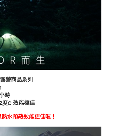
波露營商品系列
』
小時
效能極佳
2
度C
以熱水預熱效能更佳喔！