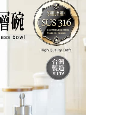
項】
恩沛科技股份有限公司提供之「AFTEE先享後付」服務完成之
依本服務之必要範圍內提供個人資料，並將交易相關給付款項請
讓予恩沛科技股份有限公司。
個人資料處理事宜，請瀏覽以下網址：
ee.tw/terms/#terms3
年的使用者請事先徵得法定代理人或監護人之同意方可使用
E先享後付」，若未經同意申辦者引起之損失，本公司不負相關責
AFTEE先享後付」時，將依據個別帳號之用戶狀況，依本公司
核予不同之上限額度；若仍有額度不足之情形，本公司將視審查
用戶進行身份認證。
一人註冊多個帳號或使用他人資訊註冊。若發現惡意使用之情
科技股份有限公司將有權停止該用戶之使用額度並採取法律行