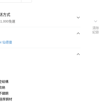
送方式
1,000免運
清除
紀錄
次付款
IN 仙德曼
空結構
y
收納
不鏽鋼
M極厚鋼材
分期