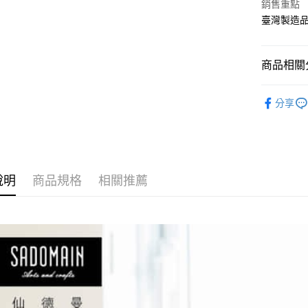
銷售重點
相關說明
臺灣製造
【大哥付
AFTEE先
1.本服務
2.付款方
相關說明
流程，驗
【關於「A
商品相關分
ATM付款
完成交易
AFTEE
3.實際核
便利好安
餐廚用品
4.訂單成
１．簡單
分享
消。如遇
２．便利
餐廚用品
運送方式
無法說明
３．安心
【繳款方
付款後全
1.分期款
【「AFT
醒簡訊。
每筆NT$7
１．於結帳
2.透過簡
付」結帳
說明
商品規格
相關推薦
帳／街口支
付款後7-1
２．訂單
３．收到繳
每筆NT$7
【注意事
／ATM／
1.本服務
※ 請注意
宅配
用戶於交
絡購買商品
款買賣價
先享後付
每筆NT$1
2.基於同
※ 交易是
資料（包
是否繳費成
京站台北店
用，由本
付客戶支
請自備購
3.完整用