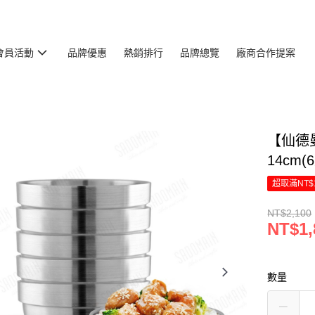
會員活動
品牌優惠
熱銷排行
品牌總覽
廠商合作提案
【仙德曼
14cm(
超取滿NT$
NT$2,100
NT$1,
數量