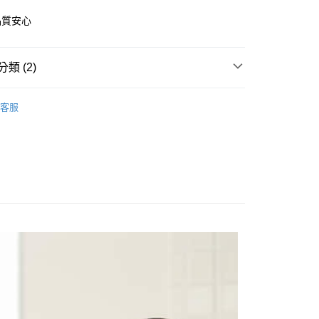
品質安心
你分期使用說明】
享後付
由台灣大哥大提供，台灣大哥大用戶可立即使用無須另外申請。
式選擇「大哥付你分期」，訂單成立後會自動跳轉到大哥付的交易
證手機門號後，選擇欲分期的期數、繳款截止日，確認付款後即
FTEE先享後付」】
類 (2)
。
先享後付是「在收到商品之後才付款」的支付方式。 讓您購物簡單
准額度、可分期數及費用金額請依後續交易確認頁面所載為準。
心！
仙德曼SADOMAIN
立30分鐘內，如未前往確認交易或遇審核未通過，訂單將自動取
：不需註冊會員、不需綁卡、不需儲值。
客服
「轉專審核」未通過狀況，表示未達大哥付你分期系統評分，恕
：只要手機號碼，簡訊認證，即可結帳。
【餐具】
評估內容。
：先確認商品／服務後，再付款。
式說明】
家取貨
項不併入電信帳單，「大哥付你分期」於每月結算日後寄送繳費提
EE先享後付」結帳流程】
0，滿NT$1,000(含以上)免運費
方式選擇「AFTEE先享後付」後，將跳轉至「AFTEE先享後
訊連結打開帳單後，可選擇「超商條碼／台灣大直營門市／銀行轉
頁面，進行簡訊認證並確認金額後，即可完成結帳。
付／iPASS MONEY」等通路繳費。
1取貨
成立數日內，您將收到繳費通知簡訊。
費通知簡訊後14天內，點擊此簡訊中的連結，可透過四大超商
0，滿NT$1,000(含以上)免運費
項】
網路銀行／等多元方式進行付款，方視為交易完成。
係由「台灣大哥大股份有限公司」（以下簡稱本公司）所提供，讓
：結帳手續完成當下不需立刻繳費，但若您需要取消訂單，請聯
易時，得透過本服務購買商品或服務，並由商店將買賣／分期付
的店家。未經商家同意取消之訂單仍視為有效，需透過AFTEE
金債權讓與本公司後，依約使用本公司帳單繳交帳款。
繳納相關費用。
00，滿NT$1,200(含以上)免運費
意付款使用「大哥付你分期」之契約關係目的，商店將以您的個人
否成功請以「AFTEE先享後付 」之結帳頁面顯示為準，若有關於
含姓名、電話或地址）提供予台灣大哥大進項蒐集、處理及利
功／繳費後需取消欲退款等相關疑問，請聯繫「AFTEE先享後
客服中心(1F星巴克旁) 即日起不提供京站紙袋，取件時
公司與您本人進行分期帳單所需資料之確認、核對及更正。
援中心」
https://netprotections.freshdesk.com/support/home
物袋，若需購買紙袋可現場詢問
戶服務條款，請詳閱以下連結：
https://oppay.tw/userRule