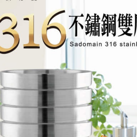
免運費
【注意事
１．透過由
交易，需
求債權轉
２．關於
https://aft
３．未成
「AFTE
任。
４．使用「
即時審查
結果請求
５．嚴禁
形，恩沛
動。