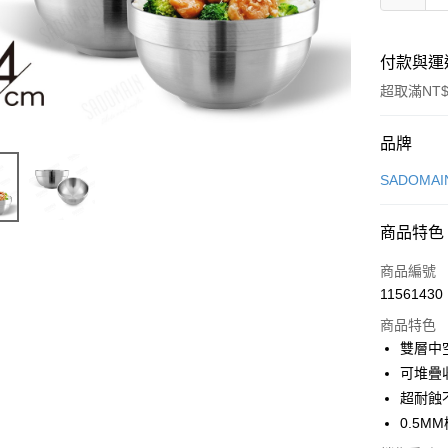
付款與運
超取滿NT$
付款方式
品牌
信用卡一
SADOMA
LINE Pay
商品特色
Apple Pay
商品編號
街口支付
11561430
商品特色
悠遊付
雙層中
Google Pa
可堆疊
超耐蝕
全盈+PAY
0.5M
大哥付你