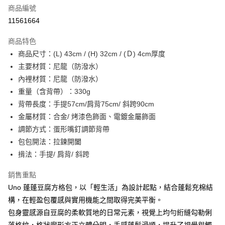
商品編號
街口支付
11561664
悠遊付
商品特色
Google Pay
商品尺寸：(L) 43cm / (H) 32cm / (Ｄ) 4cm厚度
全盈+PAY
主要材質：尼龍（防潑水）
內裡材質：尼龍（防潑水）
大哥付你分期
重量（含背帶）：330g
相關說明
背帶長度：手提57cm/肩背75cm/ 斜跨90cm
【大哥付你分期使用說明】
AFTEE先享後付
1.本服務由台灣大哥大提供，台灣大哥大用戶可立即使用無須另外申請。
金屬材質：合金/ 烤漆色飾面、電鍍金屬飾面
2.付款方式選擇「大哥付你分期」，訂單成立後會自動跳轉到大哥付的交易
相關說明
調節方式：蛋形嘴釘調節背帶
流程，驗證手機門號後，選擇欲分期的期數、繳款截止日，確認付款後即完
【關於「AFTEE先享後付」】
包包開法：拉鍊開闔
成交易。
ATM付款
AFTEE先享後付是「在收到商品之後才付款」的支付方式。 讓您購物簡單
3.實際核准額度、可分期數及費用金額請依後續交易確認頁面所載為準。
揹法：手提/ 肩背/ 斜跨
便利好安心！
4.訂單成立30分鐘內，如未前往確認交易或遇審核未通過，訂單將自動取
１．簡單：不需註冊會員、不需綁卡、不需儲值。
運送方式
消。如遇「轉專審核」未通過狀況，表示未達大哥付你分期系統評分，恕無
２．便利：只要手機號碼，簡訊認證，即可結帳。
銷售重點
法說明評估內容。
３．安心：先確認商品／服務後，再付款。
付款後全家取貨
Uno 蓬蓬豆腐方格包，以「輕生活」為設計起點，結合蓬鬆充棉結
【繳款方式說明】
1.分期款項不併入電信帳單，「大哥付你分期」於每月結算日後寄送繳費提
每筆NT$70，滿NT$1,000(含以上)免運費
構，在輕盈包覆感與實用機能之間取得完美平衡。
【「AFTEE先享後付」結帳流程】
醒簡訊。
１．於結帳方式選擇「AFTEE先享後付」後，將跳轉至「AFTEE先享後付」
包身靈感源自豆腐的柔軟質地的日常元素，視覺上均勻絎縫勾勒俐
2.透過簡訊連結打開帳單後，可選擇「超商條碼／台灣大直營門市／銀行轉
付款後7-11取貨
結帳頁面，進行簡訊認證並確認金額後，即可完成結帳。
帳／街口支付／iPASS MONEY」等通路繳費。