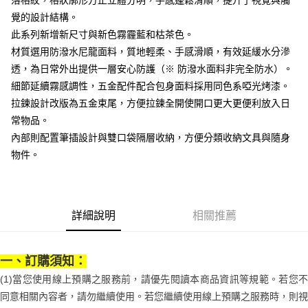
落格紋，格狀廓形方正立體分明，手感蓬鬆滑順，提升了視覺與觸
２．訂單成立數日內，您將收到繳費通知簡訊。
每筆NT$70，滿NT$1,000(含以上)免運費
覺的設計結構。
３．收到繳費通知簡訊後14天內，點擊此簡訊中的連結，可透過四大超商／
【注意事項】
ATM／網路銀行／等多元方式進行付款，方視為交易完成。
此系列新增新尺寸與新色霧霾藍和枯茶色。
宅配
1.本服務係由「台灣大哥大股份有限公司」（以下簡稱本公司）所提供，讓
※ 請注意：結帳手續完成當下不需立刻繳費，但若您需要取消訂單，請聯絡
用戶於交易時，得透過本服務購買商品或服務，並由商店將買賣／分期付款
材質選用防潑水尼龍面料，質地輕柔、手感滑順，有效延緩水分滲
每筆NT$100，滿NT$1,200(含以上)免運費
購買商品的店家。未經商家同意取消之訂單仍視為有效，需透過AFTEE先享
買賣價金債權讓與本公司後，依約使用本公司帳單繳交帳款。
後付繳納相關費用。
透，為日常外出提供一層安心防護（※ 防潑水面料非完全防水）。
2.基於同意付款使用「大哥付你分期」之契約關係目的，商店將以您的個人
京站台北店客服中心(1F星巴克旁) 即日起不提供京站紙袋，取件時
※ 交易是否成功請以「AFTEE先享後付 」之結帳頁面顯示為準，若有關於
細節延續霧感調性，五金配件配合包身面料採用同色系啞光烤漆。
資料（包含姓名、電話或地址）提供予台灣大哥大進項蒐集、處理及利用，
是否繳費成功／繳費後需取消欲退款等相關疑問，請聯繫「AFTEE先享後付
請自備購物袋，若需購買紙袋可現場詢問
由本公司與您本人進行分期帳單所需資料之確認、核對及更正。
拉鍊設計改版為五金束尾，方便拉鍊全開使開口更大更便利放入日
客戶支援中心」
https://netprotections.freshdesk.com/support/home
3.完整用戶服務條款，請詳閱以下連結：
https://oppay.tw/userRule
免運費
常物品。
【注意事項】
內部則配置筆插設計與雙口袋隔層收納，方便分類收納文具與隨身
１．透過由恩沛科技股份有限公司提供之「AFTEE先享後付」服務完成之交
易，需依本服務之必要範圍內提供個人資料，並將交易相關給付款項請求債
物件。
權轉讓予恩沛科技股份有限公司。
２．關於個人資料處理事宜，請瀏覽以下網址：
https://aftee.tw/terms/#terms3
３．未成年的使用者請事先徵得法定代理人或監護人之同意方可使用
「AFTEE先享後付」，若未經同意申辦者引起之損失，本公司不負相關責
詳細說明
相關推薦
任。
４．使用「AFTEE先享後付」時，將依據個別帳號之用戶狀況，依本公司即
時審查核予不同之上限額度；若仍有額度不足之情形，本公司將視審查結果
一、訂購須知：
請求用戶進行身份認證。
５．嚴禁一人註冊多個帳號或使用他人資訊註冊。若發現惡意使用之情形，
(1)當您使用線上預購之服務前，請優先閱讀本商品資訊等規範。若您不
恩沛科技股份有限公司將有權停止該用戶之使用額度並採取法律行動。
同意相關內容者，請勿繼續使用。若您繼續使用線上預購之服務時，則視