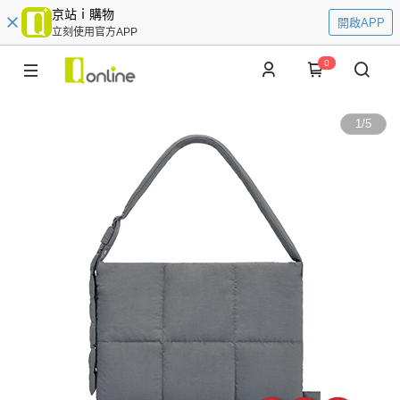
京站ｉ購物
開啟APP
立刻使用官方APP
0
1
/
5