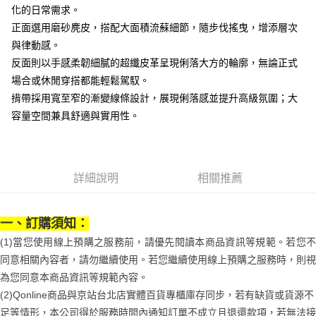
付款後7-11取貨
結帳頁面，進行簡訊認證並確認金額後，即可完成結帳。
帳／街口支付／iPASS MONEY」等通路繳費。
化的日常需求。
２．訂單成立數日內，您將收到繳費通知簡訊。
每筆NT$70，滿NT$899(含以上)免運費
正面選用磨砂麂皮，搭配大面積流蘇細節，隨步伐搖曳，增添層次
３．收到繳費通知簡訊後14天內，點擊此簡訊中的連結，可透過四大超商／
【注意事項】
ATM／網路銀行／等多元方式進行付款，方視為交易完成。
與律動感。
宅配
1.本服務係由「台灣大哥大股份有限公司」（以下簡稱本公司）所提供，讓
※ 請注意：結帳手續完成當下不需立刻繳費，但若您需要取消訂單，請聯絡
用戶於交易時，得透過本服務購買商品或服務，並由商店將買賣／分期付款
反面則以手感柔韌細膩的超纖皮革呈現俐落大方的輪廓，無論正式
每筆NT$100，滿NT$1,000(含以上)免運費
購買商品的店家。未經商家同意取消之訂單仍視為有效，需透過AFTEE先享
買賣價金債權讓與本公司後，依約使用本公司帳單繳交帳款。
後付繳納相關費用。
場合或休閒穿搭都能輕鬆駕馭。
2.基於同意付款使用「大哥付你分期」之契約關係目的，商店將以您的個人
京站台北店客服中心(1F星巴克旁) 即日起不提供京站紙袋，取件時
※ 交易是否成功請以「AFTEE先享後付 」之結帳頁面顯示為準，若有關於
揹帶採用寬至窄的漸變線條設計，展現俐落感並提升高級氛圍；大
資料（包含姓名、電話或地址）提供予台灣大哥大進項蒐集、處理及利用，
是否繳費成功／繳費後需取消欲退款等相關疑問，請聯繫「AFTEE先享後付
請自備購物袋，若需購買紙袋可現場詢問
由本公司與您本人進行分期帳單所需資料之確認、核對及更正。
容量空間兼具舒適與實用性。
客戶支援中心」
https://netprotections.freshdesk.com/support/home
3.完整用戶服務條款，請詳閱以下連結：
https://oppay.tw/userRule
免運費
【注意事項】
１．透過由恩沛科技股份有限公司提供之「AFTEE先享後付」服務完成之交
易，需依本服務之必要範圍內提供個人資料，並將交易相關給付款項請求債
詳細說明
相關推薦
權轉讓予恩沛科技股份有限公司。
２．關於個人資料處理事宜，請瀏覽以下網址：
https://aftee.tw/terms/#terms3
３．未成年的使用者請事先徵得法定代理人或監護人之同意方可使用
一、訂購須知：
「AFTEE先享後付」，若未經同意申辦者引起之損失，本公司不負相關責
(1)當您使用線上預購之服務前，請優先閱讀本商品資訊等規範。若您不
任。
４．使用「AFTEE先享後付」時，將依據個別帳號之用戶狀況，依本公司即
同意相關內容者，請勿繼續使用。若您繼續使用線上預購之服務時，則視
時審查核予不同之上限額度；若仍有額度不足之情形，本公司將視審查結果
為您同意本商品資訊等規範內容。
請求用戶進行身份認證。
５．嚴禁一人註冊多個帳號或使用他人資訊註冊。若發現惡意使用之情形，
(2)Qonline商品與京站台北店實體百貨專櫃庫存同步，若有缺貨或貨源不
恩沛科技股份有限公司將有權停止該用戶之使用額度並採取法律行動。
足等情形，本公司得於服務時間內通知訂單不成立且退還款項，若無法接