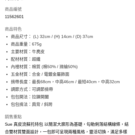
商品編號
街口支付
11562601
悠遊付
商品特色
Google Pay
商品尺寸： (L) 32cm / (H) 14cm / (D) 37cm
全盈+PAY
商品重量：675g
主要材質：牛麂皮
大哥付你分期
配材材質：超纖
相關說明
內裡材質：棉質 (棉50% / 滌綸50%)
【大哥付你分期使用說明】
AFTEE先享後付
1.本服務由台灣大哥大提供，台灣大哥大用戶可立即使用無須另外申請。
五金材質：合金 / 電鍍金屬飾面
2.付款方式選擇「大哥付你分期」，訂單成立後會自動跳轉到大哥付的交易
相關說明
揹帶長度：最長68cm，中高46cm / 最短40cm，中高32cm
流程，驗證手機門號後，選擇欲分期的期數、繳款截止日，確認付款後即完
【關於「AFTEE先享後付」】
調節方式：可調節揹帶
成交易。
ATM付款
AFTEE先享後付是「在收到商品之後才付款」的支付方式。 讓您購物簡單
3.實際核准額度、可分期數及費用金額請依後續交易確認頁面所載為準。
包包開法：拉鍊開闔
便利好安心！
4.訂單成立30分鐘內，如未前往確認交易或遇審核未通過，訂單將自動取
１．簡單：不需註冊會員、不需綁卡、不需儲值。
包包揹法：肩背 / 斜跨
運送方式
消。如遇「轉專審核」未通過狀況，表示未達大哥付你分期系統評分，恕無
２．便利：只要手機號碼，簡訊認證，即可結帳。
法說明評估內容。
３．安心：先確認商品／服務後，再付款。
付款後全家取貨
銷售重點
【繳款方式說明】
1.分期款項不併入電信帳單，「大哥付你分期」於每月結算日後寄送繳費提
每筆NT$70，滿NT$899(含以上)免運費
Sue 真皮流蘇托特包 以簡潔大廓形為基礎，勾勒俐落結構線條，結
【「AFTEE先享後付」結帳流程】
醒簡訊。
１．於結帳方式選擇「AFTEE先享後付」後，將跳轉至「AFTEE先享後付」
合雙材質雙面設計，一包即可呈現兩種風格，靈活切換，滿足多樣
2.透過簡訊連結打開帳單後，可選擇「超商條碼／台灣大直營門市／銀行轉