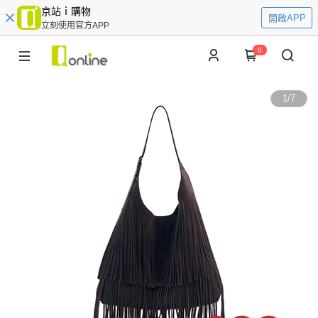
京站ｉ購物
開啟APP
立刻使用官方APP
0
1
/
7