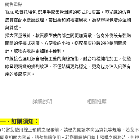
京站台北店客服中心(1F星巴克旁) 即日起不提供京站紙袋，取件時
結帳頁面，進行簡訊認證並確認金額後，即可完成結帳。
帳／街口支付／iPASS MONEY」等通路繳費。
銷售重點
２．訂單成立數日內，您將收到繳費通知簡訊。
請自備購物袋，若需購買紙袋可現場詢問
Tara 軟質托特包 選用手感柔軟滑順的乾式PU皮革，啞光感的仿真
３．收到繳費通知簡訊後14天內，點擊此簡訊中的連結，可透過四大超商／
【注意事項】
免運費
ATM／網路銀行／等多元方式進行付款，方視為交易完成。
皮質搭配水洗感紋理，帶出柔和的褶皺層次，為整體視覺增添溫潤
1.本服務係由「台灣大哥大股份有限公司」（以下簡稱本公司）所提供，讓
※ 請注意：結帳手續完成當下不需立刻繳費，但若您需要取消訂單，請聯絡
用戶於交易時，得透過本服務購買商品或服務，並由商店將買賣／分期付款
與質感。
購買商品的店家。未經商家同意取消之訂單仍視為有效，需透過AFTEE先享
買賣價金債權讓與本公司後，依約使用本公司帳單繳交帳款。
後付繳納相關費用。
採大容量設計，軟質廓型使內部空間更加寬敞，包身外側設有強磁
2.基於同意付款使用「大哥付你分期」之契約關係目的，商店將以您的個人
※ 交易是否成功請以「AFTEE先享後付 」之結帳頁面顯示為準，若有關於
開闔的便攜式夾層、方便收納小物，搭配長皮拉牌的拉鍊開闔設
資料（包含姓名、電話或地址）提供予台灣大哥大進項蒐集、處理及利用，
是否繳費成功／繳費後需取消欲退款等相關疑問，請聯繫「AFTEE先享後付
由本公司與您本人進行分期帳單所需資料之確認、核對及更正。
計，取物與收納更加順手便利。
客戶支援中心」
https://netprotections.freshdesk.com/support/home
3.完整用戶服務條款，請詳閱以下連結：
https://oppay.tw/userRule
中線接合選用源自服裝工藝的爬線技術，融合特種繡花加工，使縫
【注意事項】
線呈現精緻的排列紋理，不僅結構更為穩定，更為包身注入俐落有
１．透過由恩沛科技股份有限公司提供之「AFTEE先享後付」服務完成之交
易，需依本服務之必要範圍內提供個人資料，並將交易相關給付款項請求債
序的美感語言。
權轉讓予恩沛科技股份有限公司。
２．關於個人資料處理事宜，請瀏覽以下網址：
https://aftee.tw/terms/#terms3
３．未成年的使用者請事先徵得法定代理人或監護人之同意方可使用
「AFTEE先享後付」，若未經同意申辦者引起之損失，本公司不負相關責
詳細說明
相關推薦
任。
４．使用「AFTEE先享後付」時，將依據個別帳號之用戶狀況，依本公司即
時審查核予不同之上限額度；若仍有額度不足之情形，本公司將視審查結果
一、訂購須知：
請求用戶進行身份認證。
５．嚴禁一人註冊多個帳號或使用他人資訊註冊。若發現惡意使用之情形，
(1)當您使用線上預購之服務前，請優先閱讀本商品資訊等規範。若您不
恩沛科技股份有限公司將有權停止該用戶之使用額度並採取法律行動。
同意相關內容者，請勿繼續使用。若您繼續使用線上預購之服務時，則視