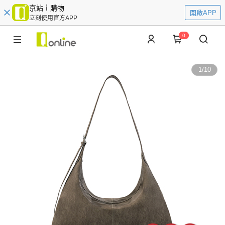
京站ｉ購物
開啟APP
立刻使用官方APP
0
1
/
10