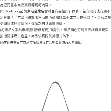
為您同意本商品資訊等規範內容。
(2)Qonline商品與京站台北店實體百貨專櫃庫存同步，若有缺貨或貨源不
足等情形，本公司得於服務時間內通知訂單不成立且退還款項，若無法接
受調貨或缺貨情況，建議親自到專櫃選購。
(3)商品文案為專櫃(原廠/供應商)所提供，商品顏色可能會因網頁呈現與
拍攝關係產生色差，商品依實際供貨樣式為準。
(4)
其他未盡事宜
京站時尚廣場保有活動最終修改及解釋權。