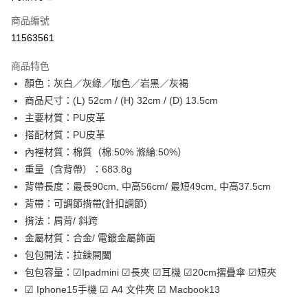
商品編號
街口支付
11563561
悠遊付
商品特色
Google Pay
顏色：灰白／灰綠／咖色／岩黑／灰褐
全盈+PAY
商品尺寸：(L) 52cm / (H) 32cm / (D) 13.5cm
主要材質：PU皮革
大哥付你分期
搭配材質：PU皮革
相關說明
內裡材質：棉質（棉:50% 滌綸:50%）
【大哥付你分期使用說明】
AFTEE先享後付
1.本服務由台灣大哥大提供，台灣大哥大用戶可立即使用無須另外申請。
重量（含背帶）：683.8g
2.付款方式選擇「大哥付你分期」，訂單成立後會自動跳轉到大哥付的交易
相關說明
背帶長度：最長90cm, 中高56cm/ 最短49cm, 中高37.5cm
流程，驗證手機門號後，選擇欲分期的期數、繳款截止日，確認付款後即完
【關於「AFTEE先享後付」】
背帶：可調節揹帶(針扣調節)
成交易。
ATM付款
AFTEE先享後付是「在收到商品之後才付款」的支付方式。 讓您購物簡單
3.實際核准額度、可分期數及費用金額請依後續交易確認頁面所載為準。
揹法：肩背/ 斜跨
便利好安心！
4.訂單成立30分鐘內，如未前往確認交易或遇審核未通過，訂單將自動取
１．簡單：不需註冊會員、不需綁卡、不需儲值。
金屬材質：合金/ 電鍍金屬飾面
運送方式
消。如遇「轉專審核」未通過狀況，表示未達大哥付你分期系統評分，恕無
２．便利：只要手機號碼，簡訊認證，即可結帳。
法說明評估內容。
包包開法：拉鍊開闔
３．安心：先確認商品／服務後，再付款。
宅配
【繳款方式說明】
包包容量：☑Ipadmini ☑長夾 ☑耳機 ☑20cm摺疊傘 ☑短夾
1.分期款項不併入電信帳單，「大哥付你分期」於每月結算日後寄送繳費提
每筆NT$100，滿NT$1,000(含以上)免運費
【「AFTEE先享後付」結帳流程】
☑ Iphone15手機 ☑ A4 文件夾 ☑ Macbook13
醒簡訊。
１．於結帳方式選擇「AFTEE先享後付」後，將跳轉至「AFTEE先享後付」
2.透過簡訊連結打開帳單後，可選擇「超商條碼／台灣大直營門市／銀行轉