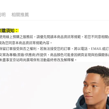
／ATM／
1.本服務
※ 請注意
宅配
用戶於交
絡購買商品
款買賣價
先享後付
每筆NT$1
說明
相關推薦
2.基於同
※ 交易是
資料（包
是否繳費成
京站台北店
用，由本
付客戶支
請自備購
3.完整用
訂購須知：
免運費
【注意事
當您使用線上預購之服務前，請優先閱讀本商品資訊等規範。若您不同意相
１．透過由
視為您同意本商品資訊等規範內容。
交易，需
求債權轉
京站保留訂單接受與否之權利，若無法接受您的訂單，將以電話、EMAIL或
２．關於
商品文案為專櫃(原廠/供應商)所提供，商品顏色可能會因網頁呈現與拍攝關
https://aft
未盡事宜
京站時尚廣場保有活動最終修改及解釋權。
３．未成
「AFTE
任。
４．使用「
即時審查
結果請求
５．嚴禁
形，恩沛
動。