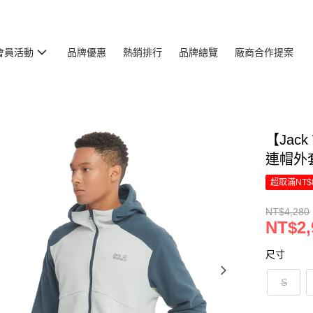
會員活動
品牌優惠
熱銷排行
品牌總覽
廠商合作提案
【Jac
連帽外套
超取滿NT$
NT$4,280
NT$2,
尺寸
S