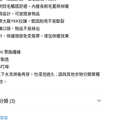
台灣）商業銀行
華泰商業銀行
刷短毛觸感舒適，內層長刷毛蓄熱保暖
業銀行
遠東國際商業銀行
袋設計，可放隨身物品
業銀行
永豐商業銀行
y
際大廠YKK拉鍊，堅固耐用不易斷裂
業銀行
星展（台灣）商業銀行
際商業銀行
中國信託商業銀行
鍊口袋，物品不易掉出
天信用卡公司
計，保護頭部免受風寒，增加保暖效果
分期
0% 聚酯纖維
你分期使用說明】
享後付
由台灣大哥大提供，台灣大哥大用戶可立即使用無須另外申請。
灣製造
式選擇「大哥付你分期」，訂單成立後會自動跳轉到大哥付的交易
叮嚀:
證手機門號後，選擇欲分期的期數、繳款截止日，確認付款後即
FTEE先享後付」】
。
下水洗滌後再穿，勿浸泡過久 ; 請與其他衣物分開單獨
先享後付是「在收到商品之後才付款」的支付方式。 讓您購物簡單
准額度、可分期數及費用金額請依後續交易確認頁面所載為準。
心！
4 次。
立30分鐘內，如未前往確認交易或遇審核未通過，訂單將自動取
：不需註冊會員、不需綁卡、不需儲值。
「轉專審核」未通過狀況，表示未達大哥付你分期系統評分，恕
：只要手機號碼，簡訊認證，即可結帳。
評估內容。
：先確認商品／服務後，再付款。
式說明】
類 (3)
家取貨
項不併入電信帳單，「大哥付你分期」於每月結算日後寄送繳費提
EE先享後付」結帳流程】
0，滿NT$899(含以上)免運費
方式選擇「AFTEE先享後付」後，將跳轉至「AFTEE先享後
/潮流
Jack Wolfskin 飛狼戶外服飾用品
訊連結打開帳單後，可選擇「超商條碼／台灣大直營門市／銀行轉
頁面，進行簡訊認證並確認金額後，即可完成結帳。
客服
付／iPASS MONEY」等通路繳費。
/潮流
【戶外/運動服飾】
1取貨
成立數日內，您將收到繳費通知簡訊。
費通知簡訊後14天內，點擊此簡訊中的連結，可透過四大超商
0，滿NT$899(含以上)免運費
項】
【服飾】