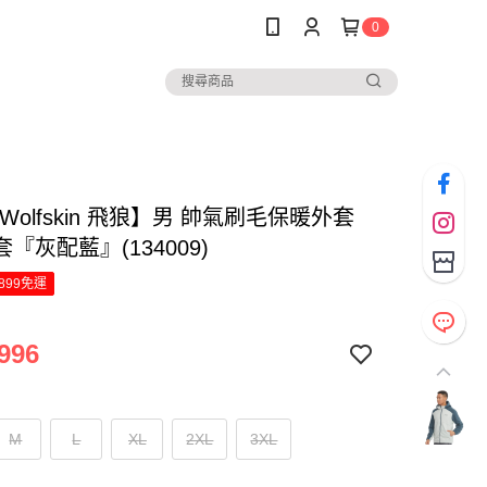
0
k Wolfskin 飛狼】男 帥氣刷毛保暖外套
『灰配藍』(134009)
899免運
996
M
L
XL
2XL
3XL