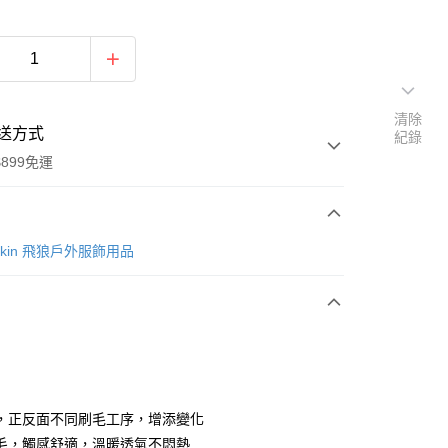
清除
送方式
紀錄
899免運
次付款
lfskin 飛狼戶外服飾用品
期付款
0 利率 每期
NT$499
21家銀行
庫商業銀行
第一商業銀行
業銀行
彰化商業銀行
業儲蓄銀行
台北富邦商業銀行
華商業銀行
兆豐國際商業銀行
，正反面不同刷毛工序，增添變化
小企業銀行
台中商業銀行
毛，觸感舒適，溫暖透氣不悶熱