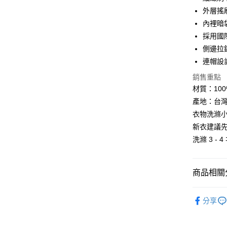
匯豐（
悠遊付
外層搖
聯邦商
內裡暗
元大商
Google Pa
採用國
玉山商
台新國
全盈+PAY
側邊拉
台灣樂
連帽設
大哥付你
銷售重點
相關說明
材質：10
【大哥付
AFTEE先
1.本服務
產地：台
2.付款方
相關說明
衣物洗滌小
流程，驗
【關於「A
ATM付款
完成交易
新衣建議先
AFTEE
3.實際核
便利好安
洗滌 3 - 
4.訂單成
１．簡單
消。如遇
２．便利
運送方式
無法說明
３．安心
【繳款方
商品相關分
付款後全
1.分期款
【「AFT
醒簡訊。
每筆NT$7
１．於結帳
運動/戶外
2.透過簡
付」結帳
分享
帳／街口支
運動/戶外
付款後7-1
２．訂單
３．收到繳
每筆NT$7
鞋包/服飾
【注意事