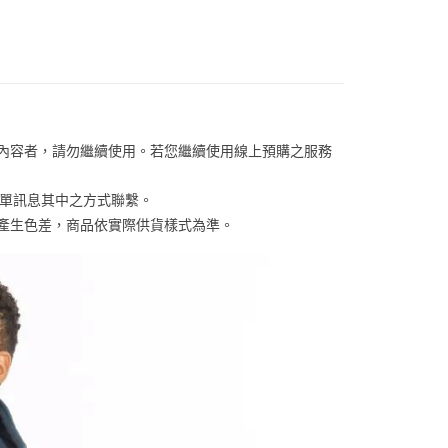
網路銀行／等多元方式進行付款，方視為交易完成。
係由「台灣大哥大股份有限公司」（以下簡稱本公司）所提供，讓
：結帳手續完成當下不需立刻繳費，但若您需要取消訂單，請聯
易時，得透過本服務購買商品或服務，並由商店將買賣／分期付
的店家。未經商家同意取消之訂單仍視為有效，需透過AFTEE
金債權讓與本公司後，依約使用本公司帳單繳交帳款。
繳納相關費用。
00，滿NT$1,000(含以上)免運費
意付款使用「大哥付你分期」之契約關係目的，商店將以您的個人
否成功請以「AFTEE先享後付 」之結帳頁面顯示為準，若有關於
含姓名、電話或地址）提供予台灣大哥大進項蒐集、處理及利
功／繳費後需取消欲退款等相關疑問，請聯繫「AFTEE先享後
客服中心(1F星巴克旁) 即日起不提供京站紙袋，取件時
公司與您本人進行分期帳單所需資料之確認、核對及更正。
援中心」
https://netprotections.freshdesk.com/support/home
物袋，若需購買紙袋可現場詢問
戶服務條款，請詳閱以下連結：
https://oppay.tw/userRule
項】
關內容者，請勿繼續使用。若您繼續使用線上預購之服務
恩沛科技股份有限公司提供之「AFTEE先享後付」服務完成之
依本服務之必要範圍內提供個人資料，並將交易相關給付款項請
讓予恩沛科技股份有限公司。
訂單訊息其中之方式聯繫。
個人資料處理事宜，請瀏覽以下網址：
係產生色差，商品依實際供貨樣式為準。 
ee.tw/terms/#terms3
年的使用者請事先徵得法定代理人或監護人之同意方可使用
E先享後付」，若未經同意申辦者引起之損失，本公司不負相關責
AFTEE先享後付」時，將依據個別帳號之用戶狀況，依本公司
核予不同之上限額度；若仍有額度不足之情形，本公司將視審查
用戶進行身份認證。
一人註冊多個帳號或使用他人資訊註冊。若發現惡意使用之情
科技股份有限公司將有權停止該用戶之使用額度並採取法律行