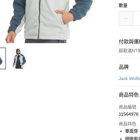
數量
付款與運
超取滿NT$
付款方式
品牌
信用卡一
Jack Wo
信用卡分
商品特色
6 期 
商品編號
合作金
LINE Pay
11564976
華南商
Apple Pay
上海商
商品特色
國泰世
單面穿
街口支付
臺灣中
細緻刷