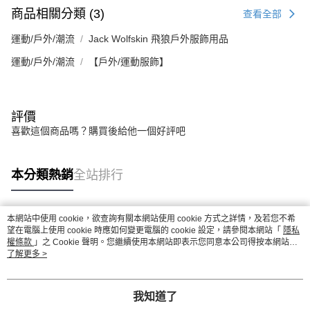
商品相關分類 (3)
查看全部
運動/戶外/潮流
Jack Wolfskin 飛狼戶外服飾用品
運動/戶外/潮流
【戶外/運動服飾】
評價
喜歡這個商品嗎？購買後給他一個好評吧
本分類熱銷
全站排行
本網站中使用 cookie，欲查詢有關本網站使用 cookie 方式之詳情，及若您不希
熱門標籤
望在電腦上使用 cookie 時應如何變更電腦的 cookie 設定，請參閱本網站「
隱私
權條款
」之 Cookie 聲明。您繼續使用本網站即表示您同意本公司得按本網站使
用條款之 Cookie 聲明使用 cookie。
了解更多 >
我知道了