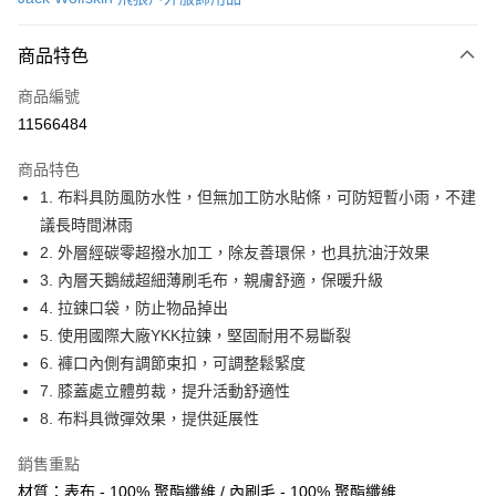
信用卡分期付款
6 期 0 利率 每期
NT$569
21家銀行
商品特色
合作金庫商業銀行
第一商業銀行
LINE Pay
商品編號
華南商業銀行
彰化商業銀行
11566484
Apple Pay
上海商業儲蓄銀行
台北富邦商業銀行
國泰世華商業銀行
兆豐國際商業銀行
商品特色
街口支付
臺灣中小企業銀行
台中商業銀行
1. 布料具防風防水性，但無加工防水貼條，可防短暫小雨，不建
匯豐（台灣）商業銀行
華泰商業銀行
悠遊付
議長時間淋雨
聯邦商業銀行
遠東國際商業銀行
元大商業銀行
永豐商業銀行
2. 外層經碳零超撥水加工，除友善環保，也具抗油汙效果
Google Pay
玉山商業銀行
星展（台灣）商業銀行
3. 內層天鵝絨超細薄刷毛布，親膚舒適，保暖升級
台新國際商業銀行
中國信託商業銀行
全盈+PAY
4. 拉鍊口袋，防止物品掉出
台灣樂天信用卡公司
5. 使用國際大廠YKK拉鍊，堅固耐用不易斷裂
大哥付你分期
6. 褲口內側有調節束扣，可調整鬆緊度
相關說明
7. 膝蓋處立體剪裁，提升活動舒適性
【大哥付你分期使用說明】
AFTEE先享後付
1.本服務由台灣大哥大提供，台灣大哥大用戶可立即使用無須另外申請。
8. 布料具微彈效果，提供延展性
2.付款方式選擇「大哥付你分期」，訂單成立後會自動跳轉到大哥付的交易
相關說明
流程，驗證手機門號後，選擇欲分期的期數、繳款截止日，確認付款後即完
【關於「AFTEE先享後付」】
銷售重點
成交易。
ATM付款
AFTEE先享後付是「在收到商品之後才付款」的支付方式。 讓您購物簡單
材質：表布 - 100% 聚酯纖維 / 內刷毛 - 100% 聚酯纖維
3.實際核准額度、可分期數及費用金額請依後續交易確認頁面所載為準。