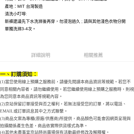
便利好安心！
4.訂單成立30分鐘內，如未前往確認交易或遇審核未通過，訂單將自動取
產地：MIT 台灣製造
１．簡單：不需註冊會員、不需綁卡、不需儲值。
運送方式
消。如遇「轉專審核」未通過狀況，表示未達大哥付你分期系統評分，恕無
２．便利：只要手機號碼，簡訊認證，即可結帳。
清洗小叮嚀:
法說明評估內容。
３．安心：先確認商品／服務後，再付款。
付款後全家取貨
【繳款方式說明】
新褲建議先下水洗滌後再穿，勿浸泡過久 ; 請與其他淺色衣物分開
1.分期款項不併入電信帳單，「大哥付你分期」於每月結算日後寄送繳費提
每筆NT$70，滿NT$899(含以上)免運費
【「AFTEE先享後付」結帳流程】
單獨洗滌3-4次。
醒簡訊。
１．於結帳方式選擇「AFTEE先享後付」後，將跳轉至「AFTEE先享後付」
2.透過簡訊連結打開帳單後，可選擇「超商條碼／台灣大直營門市／銀行轉
付款後7-11取貨
結帳頁面，進行簡訊認證並確認金額後，即可完成結帳。
帳／街口支付／iPASS MONEY」等通路繳費。
２．訂單成立數日內，您將收到繳費通知簡訊。
每筆NT$70，滿NT$899(含以上)免運費
３．收到繳費通知簡訊後14天內，點擊此簡訊中的連結，可透過四大超商／
【注意事項】
ATM／網路銀行／等多元方式進行付款，方視為交易完成。
詳細說明
相關推薦
宅配
1.本服務係由「台灣大哥大股份有限公司」（以下簡稱本公司）所提供，讓
※ 請注意：結帳手續完成當下不需立刻繳費，但若您需要取消訂單，請聯絡
用戶於交易時，得透過本服務購買商品或服務，並由商店將買賣／分期付款
每筆NT$100，滿NT$1,000(含以上)免運費
購買商品的店家。未經商家同意取消之訂單仍視為有效，需透過AFTEE先享
買賣價金債權讓與本公司後，依約使用本公司帳單繳交帳款。
後付繳納相關費用。
一、訂購須知：
2.基於同意付款使用「大哥付你分期」之契約關係目的，商店將以您的個人
京站台北店客服中心(1F星巴克旁) 即日起不提供京站紙袋，取件時
※ 交易是否成功請以「AFTEE先享後付 」之結帳頁面顯示為準，若有關於
資料（包含姓名、電話或地址）提供予台灣大哥大進項蒐集、處理及利用，
(1)當您使用線上預購之服務前，請優先閱讀本商品資訊等規範。若您不
是否繳費成功／繳費後需取消欲退款等相關疑問，請聯繫「AFTEE先享後付
請自備購物袋，若需購買紙袋可現場詢問
由本公司與您本人進行分期帳單所需資料之確認、核對及更正。
客戶支援中心」
https://netprotections.freshdesk.com/support/home
同意相關內容者，請勿繼續使用。若您繼續使用線上預購之服務時，則視
3.完整用戶服務條款，請詳閱以下連結：
https://oppay.tw/userRule
免運費
為您同意本商品資訊等規範內容。
【注意事項】
１．透過由恩沛科技股份有限公司提供之「AFTEE先享後付」服務完成之交
(2)京站保留訂單接受與否之權利，若無法接受您的訂單，將以電話、
易，需依本服務之必要範圍內提供個人資料，並將交易相關給付款項請求債
EMAIL或訂單訊息其中之方式聯繫。
權轉讓予恩沛科技股份有限公司。
(3)商品文案為專櫃(原廠/供應商)所提供，商品顏色可能會因網頁呈現與
２．關於個人資料處理事宜，請瀏覽以下網址：
https://aftee.tw/terms/#terms3
拍攝關係產生色差，商品依實際供貨樣式為準。 
３．未成年的使用者請事先徵得法定代理人或監護人之同意方可使用
(4)
其他未盡事宜
京站時尚廣場保有活動最終修改及解釋權。