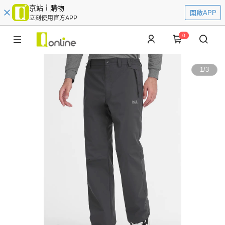
京站ｉ購物
開啟APP
立刻使用官方APP
0
1
/
3