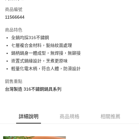
商品編號
街口支付
11566644
悠遊付
商品特色
Google Pay
全鍋均採316不鏽鋼
全盈+PAY
七層複合金材料，髮絲紋面處理
鍋柄鍋身一體成型，無焊接，無鉚接
大哥付你分期
崁置式鍋緣設計，烹煮更原味
相關說明
輕量化電木柄，符合人體，防滑設計
【大哥付你分期使用說明】
AFTEE先享後付
1.本服務由台灣大哥大提供，台灣大哥大用戶可立即使用無須另外申請。
銷售重點
2.付款方式選擇「大哥付你分期」，訂單成立後會自動跳轉到大哥付的交易
相關說明
流程，驗證手機門號後，選擇欲分期的期數、繳款截止日，確認付款後即完
台灣製造 316不鏽鋼鍋具系列
【關於「AFTEE先享後付」】
成交易。
ATM付款
AFTEE先享後付是「在收到商品之後才付款」的支付方式。 讓您購物簡單
3.實際核准額度、可分期數及費用金額請依後續交易確認頁面所載為準。
便利好安心！
4.訂單成立30分鐘內，如未前往確認交易或遇審核未通過，訂單將自動取
１．簡單：不需註冊會員、不需綁卡、不需儲值。
運送方式
消。如遇「轉專審核」未通過狀況，表示未達大哥付你分期系統評分，恕無
２．便利：只要手機號碼，簡訊認證，即可結帳。
法說明評估內容。
詳細說明
商品規格
相關推薦
３．安心：先確認商品／服務後，再付款。
付款後全家取貨
【繳款方式說明】
1.分期款項不併入電信帳單，「大哥付你分期」於每月結算日後寄送繳費提
每筆NT$70，滿NT$899(含以上)免運費
【「AFTEE先享後付」結帳流程】
醒簡訊。
１．於結帳方式選擇「AFTEE先享後付」後，將跳轉至「AFTEE先享後付」
2.透過簡訊連結打開帳單後，可選擇「超商條碼／台灣大直營門市／銀行轉