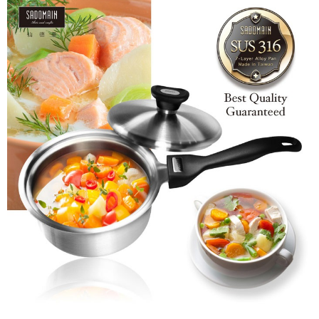
付款後7-11取貨
結帳頁面，進行簡訊認證並確認金額後，即可完成結帳。
帳／街口支付／iPASS MONEY」等通路繳費。
２．訂單成立數日內，您將收到繳費通知簡訊。
每筆NT$70，滿NT$899(含以上)免運費
３．收到繳費通知簡訊後14天內，點擊此簡訊中的連結，可透過四大超商／
【注意事項】
ATM／網路銀行／等多元方式進行付款，方視為交易完成。
宅配
1.本服務係由「台灣大哥大股份有限公司」（以下簡稱本公司）所提供，讓
※ 請注意：結帳手續完成當下不需立刻繳費，但若您需要取消訂單，請聯絡
用戶於交易時，得透過本服務購買商品或服務，並由商店將買賣／分期付款
每筆NT$100，滿NT$1,000(含以上)免運費
購買商品的店家。未經商家同意取消之訂單仍視為有效，需透過AFTEE先享
買賣價金債權讓與本公司後，依約使用本公司帳單繳交帳款。
後付繳納相關費用。
2.基於同意付款使用「大哥付你分期」之契約關係目的，商店將以您的個人
京站台北店客服中心(1F星巴克旁) 即日起不提供京站紙袋，取件時
※ 交易是否成功請以「AFTEE先享後付 」之結帳頁面顯示為準，若有關於
資料（包含姓名、電話或地址）提供予台灣大哥大進項蒐集、處理及利用，
是否繳費成功／繳費後需取消欲退款等相關疑問，請聯繫「AFTEE先享後付
請自備購物袋，若需購買紙袋可現場詢問
由本公司與您本人進行分期帳單所需資料之確認、核對及更正。
客戶支援中心」
https://netprotections.freshdesk.com/support/home
3.完整用戶服務條款，請詳閱以下連結：
https://oppay.tw/userRule
免運費
【注意事項】
１．透過由恩沛科技股份有限公司提供之「AFTEE先享後付」服務完成之交
易，需依本服務之必要範圍內提供個人資料，並將交易相關給付款項請求債
權轉讓予恩沛科技股份有限公司。
２．關於個人資料處理事宜，請瀏覽以下網址：
https://aftee.tw/terms/#terms3
３．未成年的使用者請事先徵得法定代理人或監護人之同意方可使用
「AFTEE先享後付」，若未經同意申辦者引起之損失，本公司不負相關責
任。
４．使用「AFTEE先享後付」時，將依據個別帳號之用戶狀況，依本公司即
時審查核予不同之上限額度；若仍有額度不足之情形，本公司將視審查結果
請求用戶進行身份認證。
５．嚴禁一人註冊多個帳號或使用他人資訊註冊。若發現惡意使用之情形，
恩沛科技股份有限公司將有權停止該用戶之使用額度並採取法律行動。