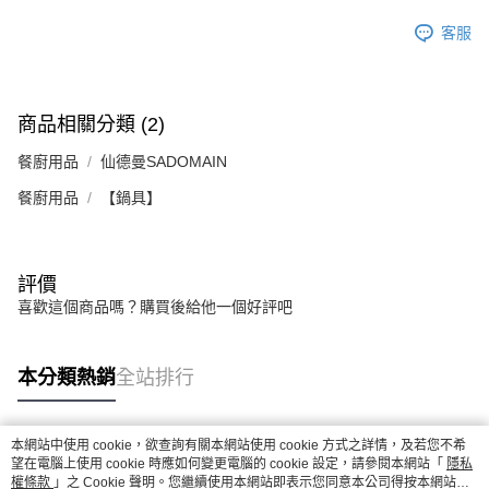
客服
商品相關分類 (2)
餐廚用品
仙德曼SADOMAIN
餐廚用品
【鍋具】
評價
喜歡這個商品嗎？購買後給他一個好評吧
本分類熱銷
全站排行
本網站中使用 cookie，欲查詢有關本網站使用 cookie 方式之詳情，及若您不希
熱門標籤
望在電腦上使用 cookie 時應如何變更電腦的 cookie 設定，請參閱本網站「
隱私
權條款
」之 Cookie 聲明。您繼續使用本網站即表示您同意本公司得按本網站使