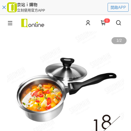
京站ｉ購物
開啟APP
立刻使用官方APP
0
1
/
2