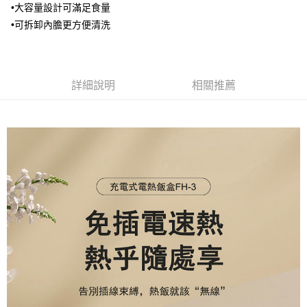
１．於結帳方式選擇「AFTEE先享後付」後，將跳轉至「AFTEE先享後付」
•大容量設計可滿足食量
2.透過簡訊連結打開帳單後，可選擇「超商條碼／台灣大直營門市／銀行轉
京站台北店客服中心(1F星巴克旁) 即日起不提供京站紙袋，取件時
結帳頁面，進行簡訊認證並確認金額後，即可完成結帳。
帳／街口支付／iPASS MONEY」等通路繳費。
•可拆卸內膽更方便清洗
２．訂單成立數日內，您將收到繳費通知簡訊。
請自備購物袋，若需購買紙袋可現場詢問
３．收到繳費通知簡訊後14天內，點擊此簡訊中的連結，可透過四大超商／
【注意事項】
免運費
ATM／網路銀行／等多元方式進行付款，方視為交易完成。
1.本服務係由「台灣大哥大股份有限公司」（以下簡稱本公司）所提供，讓
※ 請注意：結帳手續完成當下不需立刻繳費，但若您需要取消訂單，請聯絡
用戶於交易時，得透過本服務購買商品或服務，並由商店將買賣／分期付款
購買商品的店家。未經商家同意取消之訂單仍視為有效，需透過AFTEE先享
詳細說明
相關推薦
買賣價金債權讓與本公司後，依約使用本公司帳單繳交帳款。
後付繳納相關費用。
2.基於同意付款使用「大哥付你分期」之契約關係目的，商店將以您的個人
※ 交易是否成功請以「AFTEE先享後付 」之結帳頁面顯示為準，若有關於
資料（包含姓名、電話或地址）提供予台灣大哥大進項蒐集、處理及利用，
是否繳費成功／繳費後需取消欲退款等相關疑問，請聯繫「AFTEE先享後付
由本公司與您本人進行分期帳單所需資料之確認、核對及更正。
客戶支援中心」
https://netprotections.freshdesk.com/support/home
3.完整用戶服務條款，請詳閱以下連結：
https://oppay.tw/userRule
【注意事項】
１．透過由恩沛科技股份有限公司提供之「AFTEE先享後付」服務完成之交
易，需依本服務之必要範圍內提供個人資料，並將交易相關給付款項請求債
權轉讓予恩沛科技股份有限公司。
２．關於個人資料處理事宜，請瀏覽以下網址：
https://aftee.tw/terms/#terms3
３．未成年的使用者請事先徵得法定代理人或監護人之同意方可使用
「AFTEE先享後付」，若未經同意申辦者引起之損失，本公司不負相關責
任。
４．使用「AFTEE先享後付」時，將依據個別帳號之用戶狀況，依本公司即
時審查核予不同之上限額度；若仍有額度不足之情形，本公司將視審查結果
請求用戶進行身份認證。
５．嚴禁一人註冊多個帳號或使用他人資訊註冊。若發現惡意使用之情形，