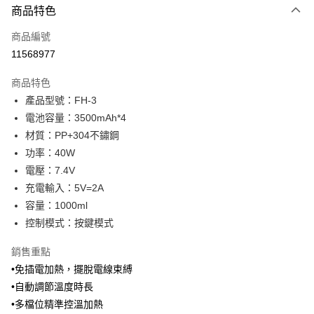
商品特色
Apple Pay
商品編號
街口支付
11568977
悠遊付
商品特色
Google Pay
產品型號：FH-3
全盈+PAY
電池容量：3500mAh*4
材質：PP+304不鏽鋼
大哥付你分期
功率：40W
相關說明
電壓：7.4V
【大哥付你分期使用說明】
AFTEE先享後付
1.本服務由台灣大哥大提供，台灣大哥大用戶可立即使用無須另外申請。
充電輸入：5V=2A
2.付款方式選擇「大哥付你分期」，訂單成立後會自動跳轉到大哥付的交易
相關說明
容量：1000ml
流程，驗證手機門號後，選擇欲分期的期數、繳款截止日，確認付款後即完
【關於「AFTEE先享後付」】
控制模式：按鍵模式
成交易。
ATM付款
AFTEE先享後付是「在收到商品之後才付款」的支付方式。 讓您購物簡單
3.實際核准額度、可分期數及費用金額請依後續交易確認頁面所載為準。
便利好安心！
4.訂單成立30分鐘內，如未前往確認交易或遇審核未通過，訂單將自動取
銷售重點
１．簡單：不需註冊會員、不需綁卡、不需儲值。
運送方式
消。如遇「轉專審核」未通過狀況，表示未達大哥付你分期系統評分，恕無
２．便利：只要手機號碼，簡訊認證，即可結帳。
•免插電加熱，擺脫電線束縛
法說明評估內容。
３．安心：先確認商品／服務後，再付款。
免運優惠
•自動調節溫度時長
【繳款方式說明】
1.分期款項不併入電信帳單，「大哥付你分期」於每月結算日後寄送繳費提
免運費
•多檔位精準控溫加熱
【「AFTEE先享後付」結帳流程】
醒簡訊。