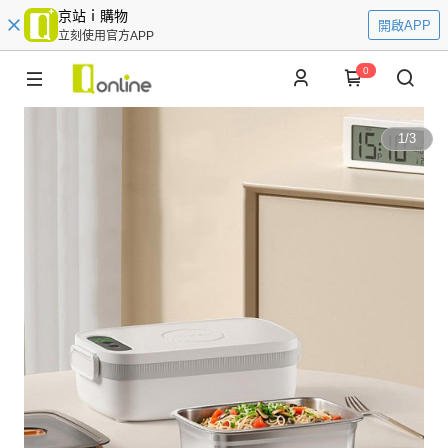
京站ｉ購物
開啟APP
立刻使用官方APP
0
1
/
3