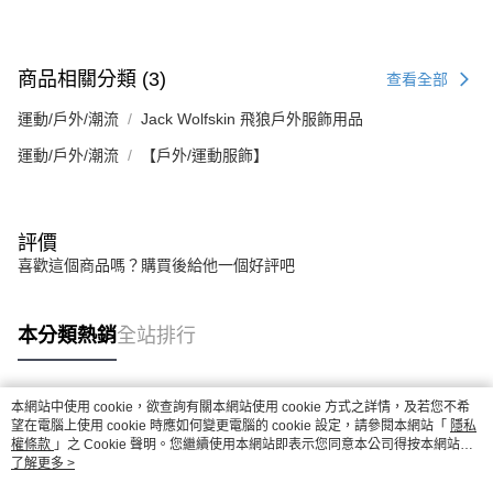
商品相關分類 (3)
查看全部
運動/戶外/潮流
Jack Wolfskin 飛狼戶外服飾用品
運動/戶外/潮流
【戶外/運動服飾】
評價
喜歡這個商品嗎？購買後給他一個好評吧
本分類熱銷
全站排行
本網站中使用 cookie，欲查詢有關本網站使用 cookie 方式之詳情，及若您不希
熱門標籤
望在電腦上使用 cookie 時應如何變更電腦的 cookie 設定，請參閱本網站「
隱私
權條款
」之 Cookie 聲明。您繼續使用本網站即表示您同意本公司得按本網站使
用條款之 Cookie 聲明使用 cookie。
了解更多 >