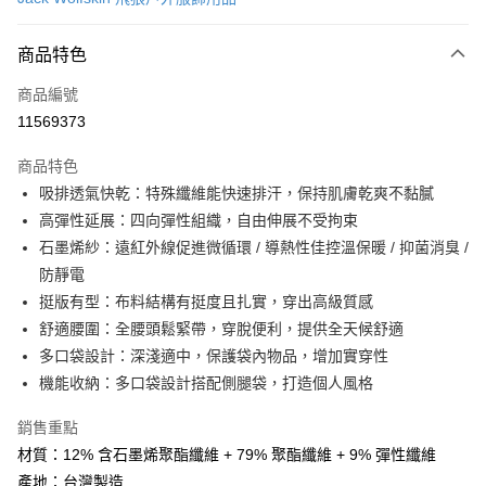
信用卡分期付款
6 期 0 利率 每期
NT$534
21家銀行
商品特色
合作金庫商業銀行
第一商業銀行
LINE Pay
商品編號
華南商業銀行
彰化商業銀行
11569373
Apple Pay
上海商業儲蓄銀行
台北富邦商業銀行
國泰世華商業銀行
兆豐國際商業銀行
商品特色
街口支付
臺灣中小企業銀行
台中商業銀行
吸排透氣快乾：特殊纖維能快速排汗，保持肌膚乾爽不黏膩
匯豐（台灣）商業銀行
華泰商業銀行
悠遊付
高彈性延展：四向彈性組織，自由伸展不受拘束
聯邦商業銀行
遠東國際商業銀行
元大商業銀行
永豐商業銀行
石墨烯紗：遠紅外線促進微循環 / 導熱性佳控溫保暖 / 抑菌消臭 /
Google Pay
玉山商業銀行
星展（台灣）商業銀行
防靜電
台新國際商業銀行
中國信託商業銀行
全盈+PAY
挺版有型：布料結構有挺度且扎實，穿出高級質感
台灣樂天信用卡公司
舒適腰圍：全腰頭鬆緊帶，穿脫便利，提供全天候舒適
大哥付你分期
多口袋設計：深淺適中，保護袋內物品，增加實穿性
相關說明
機能收納：多口袋設計搭配側腿袋，打造個人風格
【大哥付你分期使用說明】
AFTEE先享後付
1.本服務由台灣大哥大提供，台灣大哥大用戶可立即使用無須另外申請。
2.付款方式選擇「大哥付你分期」，訂單成立後會自動跳轉到大哥付的交易
相關說明
銷售重點
流程，驗證手機門號後，選擇欲分期的期數、繳款截止日，確認付款後即完
【關於「AFTEE先享後付」】
材質：12% 含石墨烯聚酯纖維 + 79% 聚酯纖維 + 9% 彈性纖維
成交易。
ATM付款
AFTEE先享後付是「在收到商品之後才付款」的支付方式。 讓您購物簡單
產地：台灣製造
3.實際核准額度、可分期數及費用金額請依後續交易確認頁面所載為準。