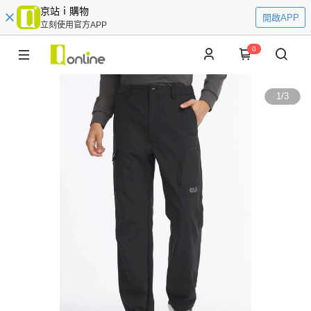
京站ｉ購物
開啟APP
立刻使用官方APP
0
1
/
3