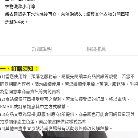
便利好安心！
4.訂單成立30分鐘內，如未前往確認交易或遇審核未通過，訂單將自動取
衣物洗滌小叮嚀 :
１．簡單：不需註冊會員、不需綁卡、不需儲值。
運送方式
消。如遇「轉專審核」未通過狀況，表示未達大哥付你分期系統評分，恕無
２．便利：只要手機號碼，簡訊認證，即可結帳。
新衣建議先下水洗滌後再穿，勿浸泡過久 ; 請與其他衣物分開單獨
法說明評估內容。
３．安心：先確認商品／服務後，再付款。
付款後全家取貨
【繳款方式說明】
洗滌3-4次。
1.分期款項不併入電信帳單，「大哥付你分期」於每月結算日後寄送繳費提
每筆NT$70，滿NT$899(含以上)免運費
【「AFTEE先享後付」結帳流程】
醒簡訊。
１．於結帳方式選擇「AFTEE先享後付」後，將跳轉至「AFTEE先享後付」
2.透過簡訊連結打開帳單後，可選擇「超商條碼／台灣大直營門市／銀行轉
付款後7-11取貨
結帳頁面，進行簡訊認證並確認金額後，即可完成結帳。
帳／街口支付／iPASS MONEY」等通路繳費。
２．訂單成立數日內，您將收到繳費通知簡訊。
每筆NT$70，滿NT$899(含以上)免運費
詳細說明
相關推薦
３．收到繳費通知簡訊後14天內，點擊此簡訊中的連結，可透過四大超商／
【注意事項】
ATM／網路銀行／等多元方式進行付款，方視為交易完成。
宅配
1.本服務係由「台灣大哥大股份有限公司」（以下簡稱本公司）所提供，讓
※ 請注意：結帳手續完成當下不需立刻繳費，但若您需要取消訂單，請聯絡
用戶於交易時，得透過本服務購買商品或服務，並由商店將買賣／分期付款
每筆NT$100，滿NT$1,000(含以上)免運費
購買商品的店家。未經商家同意取消之訂單仍視為有效，需透過AFTEE先享
一、訂購須知：
買賣價金債權讓與本公司後，依約使用本公司帳單繳交帳款。
後付繳納相關費用。
2.基於同意付款使用「大哥付你分期」之契約關係目的，商店將以您的個人
(1)當您使用線上預購之服務前，請優先閱讀本商品資訊等規範。若您不
京站台北店客服中心(1F星巴克旁) 即日起不提供京站紙袋，取件時
※ 交易是否成功請以「AFTEE先享後付 」之結帳頁面顯示為準，若有關於
資料（包含姓名、電話或地址）提供予台灣大哥大進項蒐集、處理及利用，
同意相關內容者，請勿繼續使用。若您繼續使用線上預購之服務時，則視
是否繳費成功／繳費後需取消欲退款等相關疑問，請聯繫「AFTEE先享後付
請自備購物袋，若需購買紙袋可現場詢問
由本公司與您本人進行分期帳單所需資料之確認、核對及更正。
客戶支援中心」
https://netprotections.freshdesk.com/support/home
為您同意本商品資訊等規範內容。
3.完整用戶服務條款，請詳閱以下連結：
https://oppay.tw/userRule
免運費
(2)京站保留訂單接受與否之權利，若無法接受您的訂單，將以電話、
【注意事項】
１．透過由恩沛科技股份有限公司提供之「AFTEE先享後付」服務完成之交
EMAIL或訂單訊息其中之方式聯繫。
易，需依本服務之必要範圍內提供個人資料，並將交易相關給付款項請求債
(3)商品文案為專櫃(原廠/供應商)所提供，商品顏色可能會因網頁呈現與
權轉讓予恩沛科技股份有限公司。
拍攝關係產生色差，商品依實際供貨樣式為準。 
２．關於個人資料處理事宜，請瀏覽以下網址：
(4)
其他未盡事宜
京站時尚廣場保有活動最終修改及解釋權。
https://aftee.tw/terms/#terms3
３．未成年的使用者請事先徵得法定代理人或監護人之同意方可使用