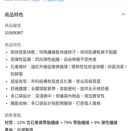
信用卡分期付款
6 期 0 利率 每期
NT$534
21家銀行
商品特色
合作金庫商業銀行
第一商業銀行
LINE Pay
商品編號
華南商業銀行
彰化商業銀行
11569387
Apple Pay
上海商業儲蓄銀行
台北富邦商業銀行
國泰世華商業銀行
兆豐國際商業銀行
商品特色
街口支付
臺灣中小企業銀行
台中商業銀行
吸排透氣快乾：特殊纖維能快速排汗，保持肌膚乾爽不黏膩
匯豐（台灣）商業銀行
華泰商業銀行
悠遊付
高彈性延展：四向彈性組織，自由伸展不受拘束
聯邦商業銀行
遠東國際商業銀行
元大商業銀行
永豐商業銀行
石墨烯紗：遠紅外線促進微循環 / 導熱性佳控溫保暖 / 抑菌消臭 /
Google Pay
玉山商業銀行
星展（台灣）商業銀行
防靜電
台新國際商業銀行
中國信託商業銀行
全盈+PAY
挺版有型：布料結構有挺度且扎實，穿出高級質感
台灣樂天信用卡公司
舒適腰圍：全腰頭鬆緊帶，穿脫便利，提供全天候舒適
大哥付你分期
多口袋設計：深淺適中，保護袋內物品，增加實穿性
相關說明
機能收納：多口袋設計搭配側腿袋，打造個人風格
【大哥付你分期使用說明】
AFTEE先享後付
1.本服務由台灣大哥大提供，台灣大哥大用戶可立即使用無須另外申請。
2.付款方式選擇「大哥付你分期」，訂單成立後會自動跳轉到大哥付的交易
相關說明
銷售重點
流程，驗證手機門號後，選擇欲分期的期數、繳款截止日，確認付款後即完
【關於「AFTEE先享後付」】
材質：12% 含石墨烯聚酯纖維 + 79% 聚酯纖維 + 9% 彈性纖維
成交易。
ATM付款
AFTEE先享後付是「在收到商品之後才付款」的支付方式。 讓您購物簡單
產地：台灣製造
3.實際核准額度、可分期數及費用金額請依後續交易確認頁面所載為準。