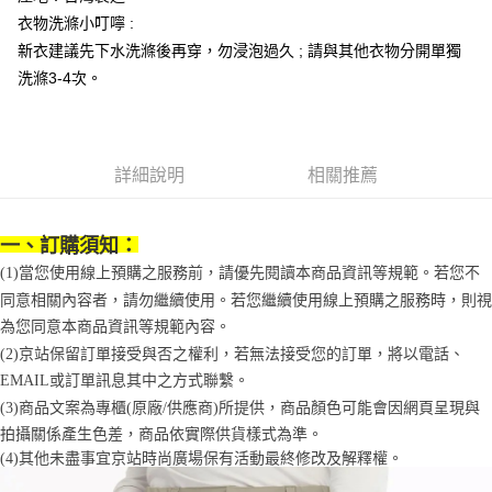
便利好安心！
4.訂單成立30分鐘內，如未前往確認交易或遇審核未通過，訂單將自動取
衣物洗滌小叮嚀 :
１．簡單：不需註冊會員、不需綁卡、不需儲值。
運送方式
消。如遇「轉專審核」未通過狀況，表示未達大哥付你分期系統評分，恕無
２．便利：只要手機號碼，簡訊認證，即可結帳。
新衣建議先下水洗滌後再穿，勿浸泡過久 ; 請與其他衣物分開單獨
法說明評估內容。
３．安心：先確認商品／服務後，再付款。
付款後全家取貨
【繳款方式說明】
洗滌3-4次。
1.分期款項不併入電信帳單，「大哥付你分期」於每月結算日後寄送繳費提
每筆NT$70，滿NT$1,000(含以上)免運費
【「AFTEE先享後付」結帳流程】
醒簡訊。
１．於結帳方式選擇「AFTEE先享後付」後，將跳轉至「AFTEE先享後付」
2.透過簡訊連結打開帳單後，可選擇「超商條碼／台灣大直營門市／銀行轉
付款後7-11取貨
結帳頁面，進行簡訊認證並確認金額後，即可完成結帳。
帳／街口支付／iPASS MONEY」等通路繳費。
２．訂單成立數日內，您將收到繳費通知簡訊。
每筆NT$70，滿NT$1,000(含以上)免運費
詳細說明
相關推薦
３．收到繳費通知簡訊後14天內，點擊此簡訊中的連結，可透過四大超商／
【注意事項】
ATM／網路銀行／等多元方式進行付款，方視為交易完成。
宅配
1.本服務係由「台灣大哥大股份有限公司」（以下簡稱本公司）所提供，讓
※ 請注意：結帳手續完成當下不需立刻繳費，但若您需要取消訂單，請聯絡
用戶於交易時，得透過本服務購買商品或服務，並由商店將買賣／分期付款
每筆NT$100，滿NT$1,200(含以上)免運費
購買商品的店家。未經商家同意取消之訂單仍視為有效，需透過AFTEE先享
一、訂購須知：
買賣價金債權讓與本公司後，依約使用本公司帳單繳交帳款。
後付繳納相關費用。
2.基於同意付款使用「大哥付你分期」之契約關係目的，商店將以您的個人
(1)當您使用線上預購之服務前，請優先閱讀本商品資訊等規範。若您不
京站台北店客服中心(1F星巴克旁) 即日起不提供京站紙袋，取件時
※ 交易是否成功請以「AFTEE先享後付 」之結帳頁面顯示為準，若有關於
資料（包含姓名、電話或地址）提供予台灣大哥大進項蒐集、處理及利用，
同意相關內容者，請勿繼續使用。若您繼續使用線上預購之服務時，則視
是否繳費成功／繳費後需取消欲退款等相關疑問，請聯繫「AFTEE先享後付
請自備購物袋，若需購買紙袋可現場詢問
由本公司與您本人進行分期帳單所需資料之確認、核對及更正。
客戶支援中心」
https://netprotections.freshdesk.com/support/home
為您同意本商品資訊等規範內容。
3.完整用戶服務條款，請詳閱以下連結：
https://oppay.tw/userRule
免運費
(2)京站保留訂單接受與否之權利，若無法接受您的訂單，將以電話、
【注意事項】
１．透過由恩沛科技股份有限公司提供之「AFTEE先享後付」服務完成之交
EMAIL或訂單訊息其中之方式聯繫。
易，需依本服務之必要範圍內提供個人資料，並將交易相關給付款項請求債
(3)商品文案為專櫃(原廠/供應商)所提供，商品顏色可能會因網頁呈現與
權轉讓予恩沛科技股份有限公司。
拍攝關係產生色差，商品依實際供貨樣式為準。 
２．關於個人資料處理事宜，請瀏覽以下網址：
(4)
其他未盡事宜
京站時尚廣場保有活動最終修改及解釋權。
https://aftee.tw/terms/#terms3
３．未成年的使用者請事先徵得法定代理人或監護人之同意方可使用