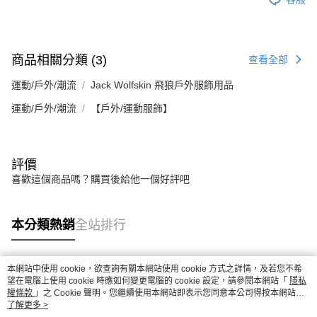
商品相關分類 (3)
查看全部
運動/戶外/潮流
Jack Wolfskin 飛狼戶外服飾用品
運動/戶外/潮流
【戶外/運動服飾】
評價
喜歡這個商品嗎？購買後給他一個好評吧
本分類熱銷
全站排行
本網站中使用 cookie，欲查詢有關本網站使用 cookie 方式之詳情，及若您不希
熱門標籤
望在電腦上使用 cookie 時應如何變更電腦的 cookie 設定，請參閱本網站「
隱私
權條款
」之 Cookie 聲明。您繼續使用本網站即表示您同意本公司得按本網站使
用條款之 Cookie 聲明使用 cookie。
了解更多 >