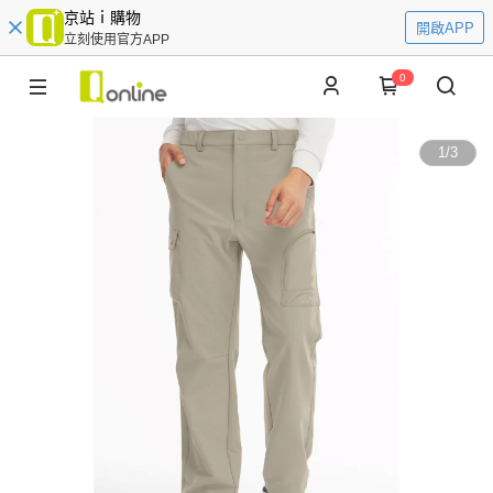
京站ｉ購物
開啟APP
立刻使用官方APP
0
1
/
3