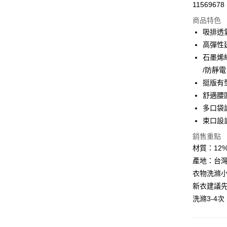
LINE Pay
11569678
華南商
Apple Pay
上海商
商品特色
國泰世
吸排透
街口支付
臺灣中
高彈性
匯豐（
悠遊付
石墨烯
聯邦商
/防靜電
元大商
Google Pa
挺版有
玉山商
台新國
全盈+PAY
舒適腰
台灣樂
多口袋
大哥付你
束口設
相關說明
【大哥付
銷售重點
AFTEE先
1.本服務
材質：12%
2.付款方
相關說明
產地：台
流程，驗
【關於「A
ATM付款
完成交易
衣物洗滌小
AFTEE
3.實際核
便利好安
新衣建議先
4.訂單成
１．簡單
洗滌3-4次
消。如遇
２．便利
運送方式
無法說明
３．安心
【繳款方
付款後全
1.分期款