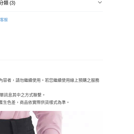
EE先享後付」結帳流程】
類 (3)
0，滿NT$899(含以上)免運費
方式選擇「AFTEE先享後付」後，將跳轉至「AFTEE先享後
訊連結打開帳單後，可選擇「超商條碼／台灣大直營門市／銀行轉
頁面，進行簡訊認證並確認金額後，即可完成結帳。
/潮流
Jack Wolfskin 飛狼戶外服飾用品
付／iPASS MONEY」等通路繳費。
1取貨
成立數日內，您將收到繳費通知簡訊。
客服
費通知簡訊後14天內，點擊此簡訊中的連結，可透過四大超商
/潮流
【戶外/運動服飾】
0，滿NT$899(含以上)免運費
項】
網路銀行／等多元方式進行付款，方視為交易完成。
係由「台灣大哥大股份有限公司」（以下簡稱本公司）所提供，讓
：結帳手續完成當下不需立刻繳費，但若您需要取消訂單，請聯
【服飾】
易時，得透過本服務購買商品或服務，並由商店將買賣／分期付
的店家。未經商家同意取消之訂單仍視為有效，需透過AFTEE
金債權讓與本公司後，依約使用本公司帳單繳交帳款。
繳納相關費用。
00，滿NT$1,000(含以上)免運費
意付款使用「大哥付你分期」之契約關係目的，商店將以您的個人
否成功請以「AFTEE先享後付 」之結帳頁面顯示為準，若有關於
含姓名、電話或地址）提供予台灣大哥大進項蒐集、處理及利
功／繳費後需取消欲退款等相關疑問，請聯繫「AFTEE先享後
客服中心(1F星巴克旁) 即日起不提供京站紙袋，取件時
公司與您本人進行分期帳單所需資料之確認、核對及更正。
援中心」
https://netprotections.freshdesk.com/support/home
物袋，若需購買紙袋可現場詢問
戶服務條款，請詳閱以下連結：
https://oppay.tw/userRule
項】
恩沛科技股份有限公司提供之「AFTEE先享後付」服務完成之
關內容者，請勿繼續使用。若您繼續使用線上預購之服務
依本服務之必要範圍內提供個人資料，並將交易相關給付款項請
讓予恩沛科技股份有限公司。
個人資料處理事宜，請瀏覽以下網址：
訂單訊息其中之方式聯繫。
ee.tw/terms/#terms3
係產生色差，商品依實際供貨樣式為準。 
年的使用者請事先徵得法定代理人或監護人之同意方可使用
E先享後付」，若未經同意申辦者引起之損失，本公司不負相關責
AFTEE先享後付」時，將依據個別帳號之用戶狀況，依本公司
核予不同之上限額度；若仍有額度不足之情形，本公司將視審查
用戶進行身份認證。