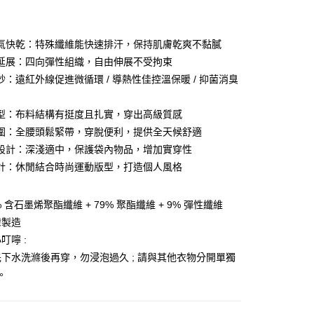
業銀行
彰化商業銀行
業儲蓄銀行
台北富邦商業銀行
華商業銀行
兆豐國際商業銀行
氣快乾：特殊纖維能快速排汗，保持肌膚乾爽不黏膩
小企業銀行
台中商業銀行
延展：四向彈性組織，自由伸展不受拘束
台灣）商業銀行
華泰商業銀行
紗：遠紅外線促進微循環 / 導熱性佳控溫保暖 / 抑菌消臭
業銀行
遠東國際商業銀行
業銀行
永豐商業銀行
y
型：布料結構有挺度且扎實，穿出高級質感
業銀行
星展（台灣）商業銀行
際商業銀行
中國信託商業銀行
圍：全腰頭鬆緊帶，穿脫便利，提供全天候舒適
天信用卡公司
設計：深淺適中，保護袋內物品，增加實穿性
分期
計：休閒結合時尚運動版型，打造個人風格
你分期使用說明】
享後付
由台灣大哥大提供，台灣大哥大用戶可立即使用無須另外申請。
 含石墨烯聚酯纖維 + 79% 聚酯纖維 + 9% 彈性纖維
式選擇「大哥付你分期」，訂單成立後會自動跳轉到大哥付的交易
灣製造
證手機門號後，選擇欲分期的期數、繳款截止日，確認付款後即
FTEE先享後付」】
。
叮嚀 :
先享後付是「在收到商品之後才付款」的支付方式。 讓您購物簡單
准額度、可分期數及費用金額請依後續交易確認頁面所載為準。
心！
下水洗滌後再穿，勿浸泡過久 ; 請與其他衣物分開單獨
立30分鐘內，如未前往確認交易或遇審核未通過，訂單將自動取
：不需註冊會員、不需綁卡、不需儲值。
。
「轉專審核」未通過狀況，表示未達大哥付你分期系統評分，恕
：只要手機號碼，簡訊認證，即可結帳。
評估內容。
：先確認商品／服務後，再付款。
式說明】
家取貨
項不併入電信帳單，「大哥付你分期」於每月結算日後寄送繳費提