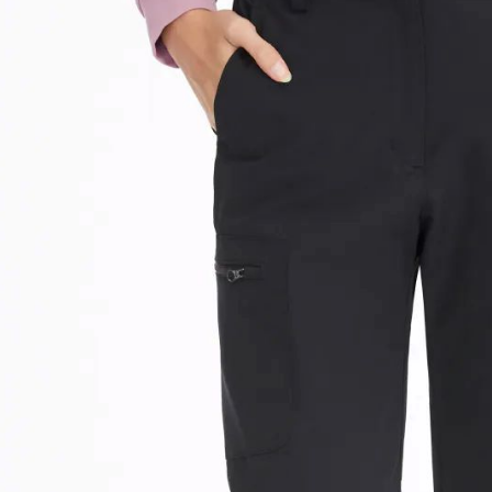
５．嚴禁
形，恩沛
動。