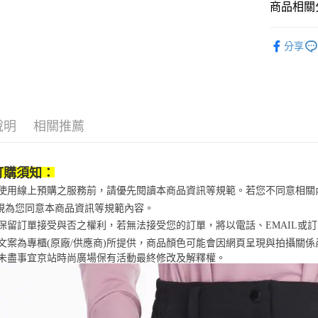
【「AFT
商品相關分
醒簡訊。
每筆NT$7
１．於結帳
2.透過簡
付」結帳
運動/戶外
帳／街口支
付款後7-1
２．訂單
分享
３．收到繳
運動/戶外
每筆NT$7
【注意事
／ATM／
1.本服務
※ 請注意
鞋包/服飾
宅配
用戶於交
絡購買商品
款買賣價
先享後付
每筆NT$1
2.基於同
※ 交易是
說明
相關推薦
資料（包
是否繳費成
京站台北店
用，由本
付客戶支
請自備購
3.完整用
免運費
【注意事
訂購須知：
１．透過由
當您使用線上預購之服務前，請優先閱讀本商品資訊等規範。若您不同意相
交易，需
求債權轉
視為您同意本商品資訊等規範內容。
２．關於
京站保留訂單接受與否之權利，若無法接受您的訂單，將以電話、EMAIL或
https://aft
商品文案為專櫃(原廠/供應商)所提供，商品顏色可能會因網頁呈現與拍攝關
３．未成
「AFTE
未盡事宜
京站時尚廣場保有活動最終修改及解釋權。
任。
４．使用「
即時審查
結果請求