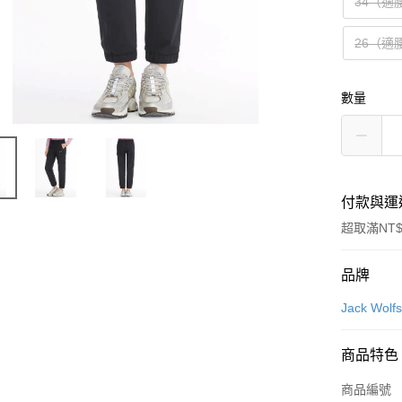
34（適
26（適
數量
付款與運
超取滿NT$
付款方式
品牌
信用卡一
Jack Wo
信用卡分
商品特色
6 期 
商品編號
合作金