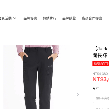
會員活動
品牌優惠
熱銷排行
品牌總覽
廠商合作提案
【Jac
閒長褲 
超取滿NT$
NT$4,380
NT$3,
尺寸
30（適