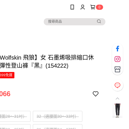
0
k Wolfskin 飛狼】女 石墨烯吸排縮口休
彈性登山褲『黑』(154222)
899免運
066
腰圍28～31吋）
32（適腰圍30～33吋）