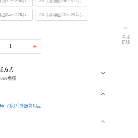
腰圍32～35吋）
36（適腰圍34～37吋）
腰圍24～27吋）
28（適腰圍26～29吋）
清除
紀錄
送方式
899免運
次付款
lfskin 飛狼戶外服飾用品
期付款
0 利率 每期
NT$511
21家銀行
庫商業銀行
第一商業銀行