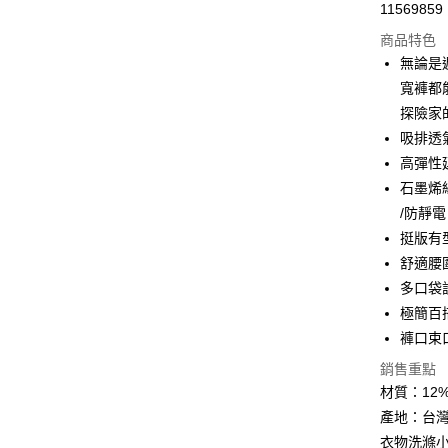
LINE Pay
11569859
華南商
Apple Pay
上海商
商品特色
國泰世
無論是
街口支付
臺灣中
寬褲都
匯豐（
悠遊付
探險家
聯邦商
吸排透
元大商
Google Pa
高彈性
玉山商
台新國
全盈+PAY
石墨烯
台灣樂
/防靜電
大哥付你
挺版有
相關說明
舒適腰
【大哥付
AFTEE先
1.本服務
多口袋
2.付款方
相關說明
極簡百
流程，驗
【關於「A
褲口束
ATM付款
完成交易
AFTEE
3.實際核
便利好安
銷售重點
4.訂單成
１．簡單
材質：12%
消。如遇
２．便利
運送方式
無法說明
３．安心
產地：台
【繳款方
付款後全
衣物洗滌小
1.分期款