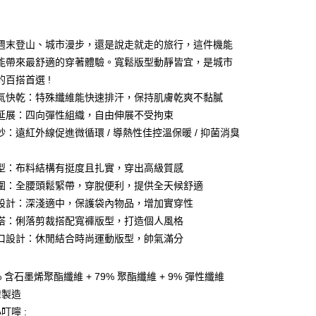
業銀行
彰化商業銀行
業儲蓄銀行
台北富邦商業銀行
華商業銀行
兆豐國際商業銀行
週末登山、城市漫步，還是說走就走的旅行，這件機能
小企業銀行
台中商業銀行
能帶來最舒適的穿著體驗。寬鬆版型動靜皆宜，是城市
台灣）商業銀行
華泰商業銀行
的百搭首選 !
業銀行
遠東國際商業銀行
氣快乾：特殊纖維能快速排汗，保持肌膚乾爽不黏膩
業銀行
永豐商業銀行
y
延展：四向彈性組織，自由伸展不受拘束
業銀行
星展（台灣）商業銀行
際商業銀行
中國信託商業銀行
紗：遠紅外線促進微循環 / 導熱性佳控溫保暖 / 抑菌消臭
天信用卡公司
分期
型：布料結構有挺度且扎實，穿出高級質感
圍：全腰頭鬆緊帶，穿脫便利，提供全天候舒適
你分期使用說明】
享後付
由台灣大哥大提供，台灣大哥大用戶可立即使用無須另外申請。
設計：深淺適中，保護袋內物品，增加實穿性
式選擇「大哥付你分期」，訂單成立後會自動跳轉到大哥付的交易
搭：俐落剪裁搭配寬褲版型，打造個人風格
證手機門號後，選擇欲分期的期數、繳款截止日，確認付款後即
FTEE先享後付」】
口設計：休閒結合時尚運動版型，帥氣滿分
。
先享後付是「在收到商品之後才付款」的支付方式。 讓您購物簡單
准額度、可分期數及費用金額請依後續交易確認頁面所載為準。
心！
立30分鐘內，如未前往確認交易或遇審核未通過，訂單將自動取
：不需註冊會員、不需綁卡、不需儲值。
 含石墨烯聚酯纖維 + 79% 聚酯纖維 + 9% 彈性纖維
「轉專審核」未通過狀況，表示未達大哥付你分期系統評分，恕
：只要手機號碼，簡訊認證，即可結帳。
評估內容。
：先確認商品／服務後，再付款。
灣製造
式說明】
家取貨
叮嚀 :
項不併入電信帳單，「大哥付你分期」於每月結算日後寄送繳費提