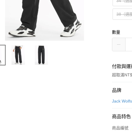
34（適
38（適
數量
付款與運
超取滿NT$
付款方式
品牌
信用卡一
Jack Wo
信用卡分
商品特色
6 期 
商品編號
合作金