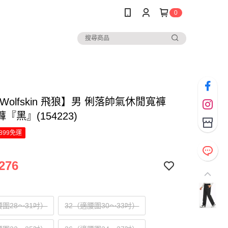
0
k Wolfskin 飛狼】男 俐落帥氣休閒寬褲
『黑』(154223)
899免運
276
腰圍28～31吋）
32（適腰圍30～33吋）