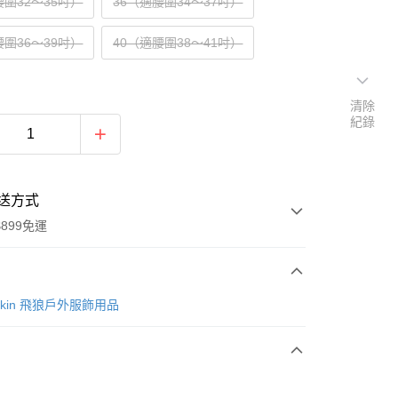
腰圍32～35吋）
36（適腰圍34～37吋）
腰圍36～39吋）
40（適腰圍38～41吋）
清除
紀錄
送方式
899免運
次付款
lfskin 飛狼戶外服飾用品
期付款
0 利率 每期
NT$546
21家銀行
庫商業銀行
第一商業銀行