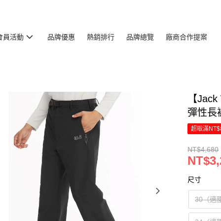
會員活動
品牌優惠
熱銷排行
品牌總覽
廠商合作提案
【Jac
彈性長褲
超取滿NT$
NT$4,680
NT$3,
尺寸
30（適