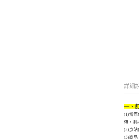
詳細
一、
(1)
時，則
(2)
(3)