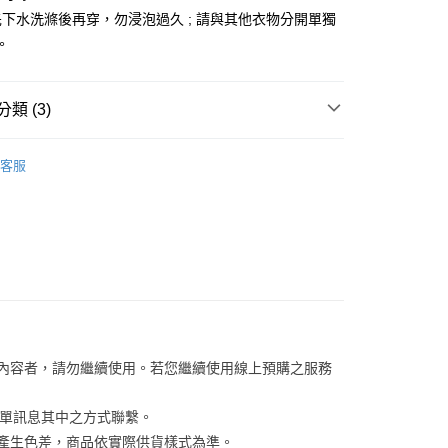
EE先享後付」結帳流程】
下水洗滌後再穿，勿浸泡過久 ; 請與其他衣物分開單獨
0，滿NT$899(含以上)免運費
方式選擇「AFTEE先享後付」後，將跳轉至「AFTEE先享後
訊連結打開帳單後，可選擇「超商條碼／台灣大直營門市／銀行轉
頁面，進行簡訊認證並確認金額後，即可完成結帳。
。
付／iPASS MONEY」等通路繳費。
1取貨
成立數日內，您將收到繳費通知簡訊。
費通知簡訊後14天內，點擊此簡訊中的連結，可透過四大超商
0，滿NT$899(含以上)免運費
項】
網路銀行／等多元方式進行付款，方視為交易完成。
係由「台灣大哥大股份有限公司」（以下簡稱本公司）所提供，讓
類 (3)
：結帳手續完成當下不需立刻繳費，但若您需要取消訂單，請聯
易時，得透過本服務購買商品或服務，並由商店將買賣／分期付
的店家。未經商家同意取消之訂單仍視為有效，需透過AFTEE
金債權讓與本公司後，依約使用本公司帳單繳交帳款。
繳納相關費用。
00，滿NT$1,000(含以上)免運費
/潮流
Jack Wolfskin 飛狼戶外服飾用品
意付款使用「大哥付你分期」之契約關係目的，商店將以您的個人
否成功請以「AFTEE先享後付 」之結帳頁面顯示為準，若有關於
客服
含姓名、電話或地址）提供予台灣大哥大進項蒐集、處理及利
/潮流
【戶外/運動服飾】
功／繳費後需取消欲退款等相關疑問，請聯繫「AFTEE先享後
客服中心(1F星巴克旁) 即日起不提供京站紙袋，取件時
公司與您本人進行分期帳單所需資料之確認、核對及更正。
援中心」
https://netprotections.freshdesk.com/support/home
物袋，若需購買紙袋可現場詢問
【服飾】
戶服務條款，請詳閱以下連結：
https://oppay.tw/userRule
項】
恩沛科技股份有限公司提供之「AFTEE先享後付」服務完成之
依本服務之必要範圍內提供個人資料，並將交易相關給付款項請
讓予恩沛科技股份有限公司。
個人資料處理事宜，請瀏覽以下網址：
ee.tw/terms/#terms3
年的使用者請事先徵得法定代理人或監護人之同意方可使用
E先享後付」，若未經同意申辦者引起之損失，本公司不負相關責
關內容者，請勿繼續使用。若您繼續使用線上預購之服務
AFTEE先享後付」時，將依據個別帳號之用戶狀況，依本公司
核予不同之上限額度；若仍有額度不足之情形，本公司將視審查
訂單訊息其中之方式聯繫。
用戶進行身份認證。
係產生色差，商品依實際供貨樣式為準。 