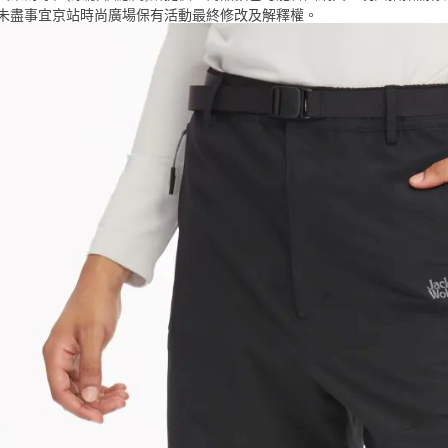
５．嚴禁
未盡事宜
京站時尚廣場保有活動最終修改及解釋權。
形，恩沛
動。