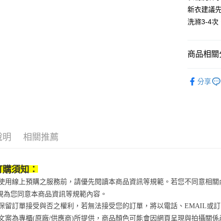
【「AFT
醒簡訊。
新衣建議先
每筆NT$7
１．於結帳
2.透過簡
付」結帳
洗滌3-4次
帳／街口支
付款後7-1
２．訂單
３．收到繳
每筆NT$7
【注意事
／ATM／
1.本服務
商品相關分
※ 請注意
宅配
用戶於交
絡購買商品
款買賣價
先享後付
每筆NT$1
運動/戶外
2.基於同
※ 交易是
分享
資料（包
運動/戶外
是否繳費成
京站台北店
用，由本
付客戶支
請自備購
鞋包/服飾
3.完整用
免運費
【注意事
１．透過由
交易，需
說明
相關推薦
求債權轉
２．關於
https://aft
訂購須知：
３．未成
「AFTE
當您使用線上預購之服務前，請優先閱讀本商品資訊等規範。若您不同意相
任。
視為您同意本商品資訊等規範內容。
４．使用「
即時審查
京站保留訂單接受與否之權利，若無法接受您的訂單，將以電話、EMAIL或
結果請求
商品文案為專櫃(原廠/供應商)所提供，商品顏色可能會因網頁呈現與拍攝關