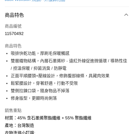
LINE Pay
商品特色
Apple Pay
商品編號
街口支付
11570492
悠遊付
商品特色
Google Pay
吸排快乾功能，厚刷毛保暖觸感
全盈+PAY
雙層織物結構，內層石墨烯紗 - 遠紅外線促進微循環 / 導熱性佳
/ 控溫保暖 / 抑菌消臭 / 防靜電
大哥付你分期
正面平順腰頭+壓線設計，修飾腹部線條，具藏肉效果
相關說明
鬆緊腰設計，穿著舒適，行動不受限
【大哥付你分期使用說明】
AFTEE先享後付
1.本服務由台灣大哥大提供，台灣大哥大用戶可立即使用無須另外申請。
雙側拉鍊口袋，隨身物品不掉落
2.付款方式選擇「大哥付你分期」，訂單成立後會自動跳轉到大哥付的交易
相關說明
修身版型，更顯時尚俐落
流程，驗證手機門號後，選擇欲分期的期數、繳款截止日，確認付款後即完
【關於「AFTEE先享後付」】
成交易。
ATM付款
AFTEE先享後付是「在收到商品之後才付款」的支付方式。 讓您購物簡單
銷售重點
3.實際核准額度、可分期數及費用金額請依後續交易確認頁面所載為準。
便利好安心！
4.訂單成立30分鐘內，如未前往確認交易或遇審核未通過，訂單將自動取
材質：45% 含石墨烯聚酯纖維 + 55% 聚酯纖維
１．簡單：不需註冊會員、不需綁卡、不需儲值。
運送方式
消。如遇「轉專審核」未通過狀況，表示未達大哥付你分期系統評分，恕無
２．便利：只要手機號碼，簡訊認證，即可結帳。
產地：台灣製造
法說明評估內容。
３．安心：先確認商品／服務後，再付款。
付款後全家取貨
衣物洗滌小叮嚀:
【繳款方式說明】