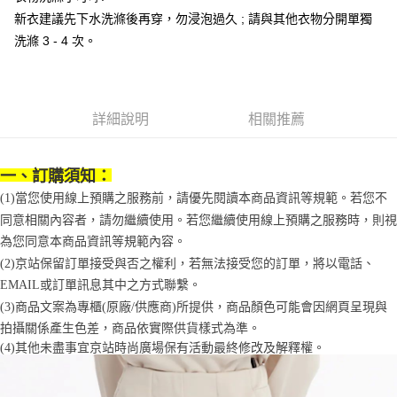
1.分期款項不併入電信帳單，「大哥付你分期」於每月結算日後寄送繳費提
每筆NT$70，滿NT$899(含以上)免運費
新衣建議先下水洗滌後再穿，勿浸泡過久 ; 請與其他衣物分開單獨
【「AFTEE先享後付」結帳流程】
醒簡訊。
１．於結帳方式選擇「AFTEE先享後付」後，將跳轉至「AFTEE先享後付」
洗滌 3 - 4 次。
2.透過簡訊連結打開帳單後，可選擇「超商條碼／台灣大直營門市／銀行轉
付款後7-11取貨
結帳頁面，進行簡訊認證並確認金額後，即可完成結帳。
帳／街口支付／iPASS MONEY」等通路繳費。
２．訂單成立數日內，您將收到繳費通知簡訊。
每筆NT$70，滿NT$899(含以上)免運費
３．收到繳費通知簡訊後14天內，點擊此簡訊中的連結，可透過四大超商／
【注意事項】
ATM／網路銀行／等多元方式進行付款，方視為交易完成。
宅配
1.本服務係由「台灣大哥大股份有限公司」（以下簡稱本公司）所提供，讓
※ 請注意：結帳手續完成當下不需立刻繳費，但若您需要取消訂單，請聯絡
詳細說明
相關推薦
用戶於交易時，得透過本服務購買商品或服務，並由商店將買賣／分期付款
每筆NT$100，滿NT$1,000(含以上)免運費
購買商品的店家。未經商家同意取消之訂單仍視為有效，需透過AFTEE先享
買賣價金債權讓與本公司後，依約使用本公司帳單繳交帳款。
後付繳納相關費用。
2.基於同意付款使用「大哥付你分期」之契約關係目的，商店將以您的個人
京站台北店客服中心(1F星巴克旁) 即日起不提供京站紙袋，取件時
※ 交易是否成功請以「AFTEE先享後付 」之結帳頁面顯示為準，若有關於
資料（包含姓名、電話或地址）提供予台灣大哥大進項蒐集、處理及利用，
一、訂購須知：
是否繳費成功／繳費後需取消欲退款等相關疑問，請聯繫「AFTEE先享後付
請自備購物袋，若需購買紙袋可現場詢問
由本公司與您本人進行分期帳單所需資料之確認、核對及更正。
客戶支援中心」
https://netprotections.freshdesk.com/support/home
(1)當您使用線上預購之服務前，請優先閱讀本商品資訊等規範。若您不
3.完整用戶服務條款，請詳閱以下連結：
https://oppay.tw/userRule
免運費
同意相關內容者，請勿繼續使用。若您繼續使用線上預購之服務時，則視
【注意事項】
為您同意本商品資訊等規範內容。
１．透過由恩沛科技股份有限公司提供之「AFTEE先享後付」服務完成之交
易，需依本服務之必要範圍內提供個人資料，並將交易相關給付款項請求債
(2)京站保留訂單接受與否之權利，若無法接受您的訂單，將以電話、
權轉讓予恩沛科技股份有限公司。
EMAIL或訂單訊息其中之方式聯繫。
２．關於個人資料處理事宜，請瀏覽以下網址：
(3)商品文案為專櫃(原廠/供應商)所提供，商品顏色可能會因網頁呈現與
https://aftee.tw/terms/#terms3
３．未成年的使用者請事先徵得法定代理人或監護人之同意方可使用
拍攝關係產生色差，商品依實際供貨樣式為準。 
「AFTEE先享後付」，若未經同意申辦者引起之損失，本公司不負相關責
(4)
其他未盡事宜
京站時尚廣場保有活動最終修改及解釋權。
任。
４．使用「AFTEE先享後付」時，將依據個別帳號之用戶狀況，依本公司即
時審查核予不同之上限額度；若仍有額度不足之情形，本公司將視審查結果