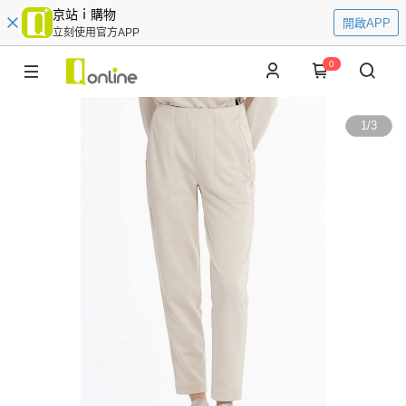
京站ｉ購物
開啟APP
立刻使用官方APP
0
1
/
3