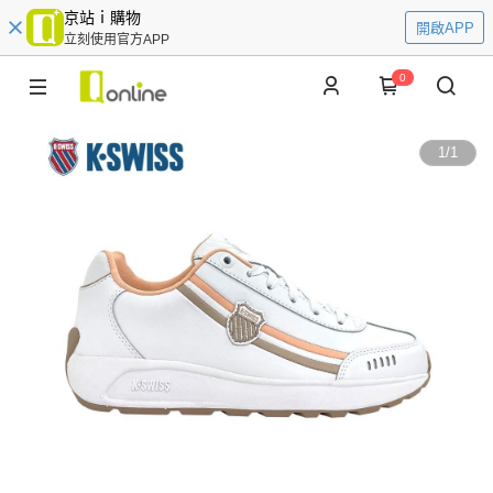
京站ｉ購物
開啟APP
立刻使用官方APP
0
1
/
1