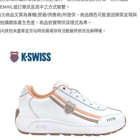
1.分期款項不併入電信帳單，「大哥付你分期」於每月結算日後寄送繳費提
每筆NT$70，滿NT$899(含以上)免運費
【「AFTEE先享後付」結帳流程】
醒簡訊。
EMAIL或訂單訊息其中之方式聯繫。
１．於結帳方式選擇「AFTEE先享後付」後，將跳轉至「AFTEE先享後付」
2.透過簡訊連結打開帳單後，可選擇「超商條碼／台灣大直營門市／銀行轉
付款後7-11取貨
結帳頁面，進行簡訊認證並確認金額後，即可完成結帳。
(3)商品文案為專櫃(原廠/供應商)所提供，商品顏色可能會因網頁呈現與
帳／街口支付／iPASS MONEY」等通路繳費。
２．訂單成立數日內，您將收到繳費通知簡訊。
每筆NT$70，滿NT$899(含以上)免運費
拍攝關係產生色差，商品依實際供貨樣式為準。
３．收到繳費通知簡訊後14天內，點擊此簡訊中的連結，可透過四大超商／
【注意事項】
(4)
其他未盡事宜
京站時尚廣場保有活動最終修改及解釋權。
ATM／網路銀行／等多元方式進行付款，方視為交易完成。
宅配
1.本服務係由「台灣大哥大股份有限公司」（以下簡稱本公司）所提供，讓
※ 請注意：結帳手續完成當下不需立刻繳費，但若您需要取消訂單，請聯絡
用戶於交易時，得透過本服務購買商品或服務，並由商店將買賣／分期付款
每筆NT$100，滿NT$1,000(含以上)免運費
購買商品的店家。未經商家同意取消之訂單仍視為有效，需透過AFTEE先享
買賣價金債權讓與本公司後，依約使用本公司帳單繳交帳款。
後付繳納相關費用。
2.基於同意付款使用「大哥付你分期」之契約關係目的，商店將以您的個人
京站台北店客服中心(1F星巴克旁) 即日起不提供京站紙袋，取件時
※ 交易是否成功請以「AFTEE先享後付 」之結帳頁面顯示為準，若有關於
資料（包含姓名、電話或地址）提供予台灣大哥大進項蒐集、處理及利用，
是否繳費成功／繳費後需取消欲退款等相關疑問，請聯繫「AFTEE先享後付
請自備購物袋，若需購買紙袋可現場詢問
由本公司與您本人進行分期帳單所需資料之確認、核對及更正。
客戶支援中心」
https://netprotections.freshdesk.com/support/home
3.完整用戶服務條款，請詳閱以下連結：
https://oppay.tw/userRule
免運費
【注意事項】
１．透過由恩沛科技股份有限公司提供之「AFTEE先享後付」服務完成之交
易，需依本服務之必要範圍內提供個人資料，並將交易相關給付款項請求債
權轉讓予恩沛科技股份有限公司。
２．關於個人資料處理事宜，請瀏覽以下網址：
https://aftee.tw/terms/#terms3
３．未成年的使用者請事先徵得法定代理人或監護人之同意方可使用
「AFTEE先享後付」，若未經同意申辦者引起之損失，本公司不負相關責
任。
４．使用「AFTEE先享後付」時，將依據個別帳號之用戶狀況，依本公司即
時審查核予不同之上限額度；若仍有額度不足之情形，本公司將視審查結果
請求用戶進行身份認證。