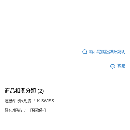
５．嚴禁一人註冊多個帳號或使用他人資訊註冊。若發現惡意使用之情形，
恩沛科技股份有限公司將有權停止該用戶之使用額度並採取法律行動。
顯示電腦版詳細說明
客服
商品相關分類 (2)
運動/戶外/潮流
K-SWISS
鞋包/服飾
【運動鞋】