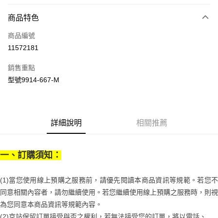
LINE Pay
商品特色
Apple Pay
商品編號
街口支付
11572181
悠遊付
銷售重點
Google Pay
型號9914-667-M
全盈+PAY
大哥付你分期
相關說明
詳細說明
相關推薦
【大哥付你分期使用說明】
AFTEE先享後付
1.本服務由台灣大哥大提供，台灣大哥大用戶可立即使用無須另外申請。
2.付款方式選擇「大哥付你分期」，訂單成立後會自動跳轉到大哥付的交易
相關說明
一、訂購須知：
流程，驗證手機門號後，選擇欲分期的期數、繳款截止日，確認付款後即完
【關於「AFTEE先享後付」】
成交易。
ATM付款
AFTEE先享後付是「在收到商品之後才付款」的支付方式。 讓您購物簡單
3.實際核准額度、可分期數及費用金額請依後續交易確認頁面所載為準。
便利好安心！
(1)當您使用線上預購之服務前，請優先閱讀本商品資訊等規範。若您不
4.訂單成立30分鐘內，如未前往確認交易或遇審核未通過，訂單將自動取
１．簡單：不需註冊會員、不需綁卡、不需儲值。
運送方式
同意相關內容者，請勿繼續使用。若您繼續使用線上預購之服務時，則視
消。如遇「轉專審核」未通過狀況，表示未達大哥付你分期系統評分，恕無
２．便利：只要手機號碼，簡訊認證，即可結帳。
法說明評估內容。
為您同意本商品資訊等規範內容。
３．安心：先確認商品／服務後，再付款。
付款後全家取貨
【繳款方式說明】
(2)京站保留訂單接受與否之權利，若無法接受您的訂單，將以電話、