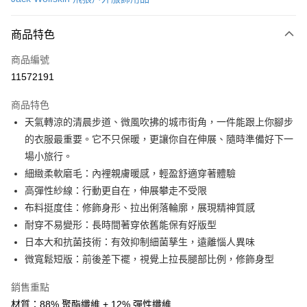
LINE Pay
商品特色
Apple Pay
商品編號
街口支付
11572191
悠遊付
商品特色
Google Pay
天氣轉涼的清晨步道、微風吹拂的城市街角，一件能跟上你腳步
全盈+PAY
的衣服最重要。它不只保暖，更讓你自在伸展、隨時準備好下一
場小旅行。
大哥付你分期
細緻柔軟磨毛：內裡親膚暖感，輕盈舒適穿著體驗
相關說明
高彈性紗線：行動更自在，伸展攀走不受限
【大哥付你分期使用說明】
AFTEE先享後付
1.本服務由台灣大哥大提供，台灣大哥大用戶可立即使用無須另外申請。
布料挺度佳：修飾身形、拉出俐落輪廓，展現精神質感
2.付款方式選擇「大哥付你分期」，訂單成立後會自動跳轉到大哥付的交易
相關說明
耐穿不易變形：長時間著穿依舊能保有好版型
流程，驗證手機門號後，選擇欲分期的期數、繳款截止日，確認付款後即完
【關於「AFTEE先享後付」】
日本大和抗菌技術：有效抑制細菌孳生，遠離惱人異味
成交易。
ATM付款
AFTEE先享後付是「在收到商品之後才付款」的支付方式。 讓您購物簡單
3.實際核准額度、可分期數及費用金額請依後續交易確認頁面所載為準。
微寬鬆短版：前後差下襬，視覺上拉長腿部比例，修飾身型
便利好安心！
4.訂單成立30分鐘內，如未前往確認交易或遇審核未通過，訂單將自動取
１．簡單：不需註冊會員、不需綁卡、不需儲值。
運送方式
消。如遇「轉專審核」未通過狀況，表示未達大哥付你分期系統評分，恕無
２．便利：只要手機號碼，簡訊認證，即可結帳。
銷售重點
法說明評估內容。
３．安心：先確認商品／服務後，再付款。
付款後全家取貨
材質：88% 聚酯纖維 + 12% 彈性纖維
【繳款方式說明】