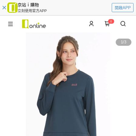
京站ｉ購物
開啟APP
立刻使用官方APP
0
1
/
3