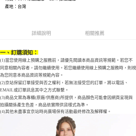
1.分期款項不併入電信帳單，「大哥付你分期」於每月結算日後寄送繳費提
每筆NT$70，滿NT$899(含以上)免運費
產地：台灣
【「AFTEE先享後付」結帳流程】
醒簡訊。
１．於結帳方式選擇「AFTEE先享後付」後，將跳轉至「AFTEE先享後付」
2.透過簡訊連結打開帳單後，可選擇「超商條碼／台灣大直營門市／銀行轉
付款後7-11取貨
結帳頁面，進行簡訊認證並確認金額後，即可完成結帳。
帳／街口支付／iPASS MONEY」等通路繳費。
２．訂單成立數日內，您將收到繳費通知簡訊。
每筆NT$70，滿NT$899(含以上)免運費
３．收到繳費通知簡訊後14天內，點擊此簡訊中的連結，可透過四大超商／
【注意事項】
詳細說明
相關推薦
ATM／網路銀行／等多元方式進行付款，方視為交易完成。
宅配
1.本服務係由「台灣大哥大股份有限公司」（以下簡稱本公司）所提供，讓
※ 請注意：結帳手續完成當下不需立刻繳費，但若您需要取消訂單，請聯絡
用戶於交易時，得透過本服務購買商品或服務，並由商店將買賣／分期付款
每筆NT$100，滿NT$1,000(含以上)免運費
購買商品的店家。未經商家同意取消之訂單仍視為有效，需透過AFTEE先享
買賣價金債權讓與本公司後，依約使用本公司帳單繳交帳款。
後付繳納相關費用。
一、訂購須知：
2.基於同意付款使用「大哥付你分期」之契約關係目的，商店將以您的個人
京站台北店客服中心(1F星巴克旁) 即日起不提供京站紙袋，取件時
※ 交易是否成功請以「AFTEE先享後付 」之結帳頁面顯示為準，若有關於
資料（包含姓名、電話或地址）提供予台灣大哥大進項蒐集、處理及利用，
(1)當您使用線上預購之服務前，請優先閱讀本商品資訊等規範。若您不
是否繳費成功／繳費後需取消欲退款等相關疑問，請聯繫「AFTEE先享後付
請自備購物袋，若需購買紙袋可現場詢問
由本公司與您本人進行分期帳單所需資料之確認、核對及更正。
客戶支援中心」
https://netprotections.freshdesk.com/support/home
同意相關內容者，請勿繼續使用。若您繼續使用線上預購之服務時，則視
3.完整用戶服務條款，請詳閱以下連結：
https://oppay.tw/userRule
免運費
為您同意本商品資訊等規範內容。
【注意事項】
(2)京站保留訂單接受與否之權利，若無法接受您的訂單，將以電話、
１．透過由恩沛科技股份有限公司提供之「AFTEE先享後付」服務完成之交
易，需依本服務之必要範圍內提供個人資料，並將交易相關給付款項請求債
EMAIL或訂單訊息其中之方式聯繫。
權轉讓予恩沛科技股份有限公司。
(3)商品文案為專櫃(原廠/供應商)所提供，商品顏色可能會因網頁呈現與
２．關於個人資料處理事宜，請瀏覽以下網址：
拍攝關係產生色差，商品依實際供貨樣式為準。 
https://aftee.tw/terms/#terms3
３．未成年的使用者請事先徵得法定代理人或監護人之同意方可使用
(4)
其他未盡事宜
京站時尚廣場保有活動最終修改及解釋權。
「AFTEE先享後付」，若未經同意申辦者引起之損失，本公司不負相關責
任。
４．使用「AFTEE先享後付」時，將依據個別帳號之用戶狀況，依本公司即
時審查核予不同之上限額度；若仍有額度不足之情形，本公司將視審查結果