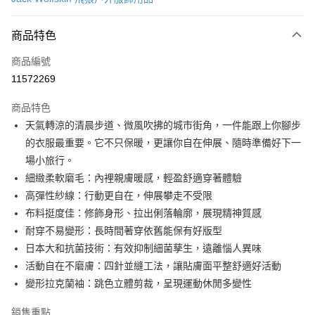
LINE Pay
商品特色
Apple Pay
商品編號
街口支付
11572269
悠遊付
商品特色
Google Pay
天氣轉涼的清晨步道、微風吹拂的城市街角，一件能跟上你腳步
全盈+PAY
的衣服最重要。它不只保暖，更讓你自在伸展、隨時準備好下一
場小旅行。
大哥付你分期
細緻柔軟磨毛：內裡親膚暖感，輕盈舒適穿著體驗
相關說明
高彈性紗線：行動更自在，伸展攀走不受限
【大哥付你分期使用說明】
AFTEE先享後付
1.本服務由台灣大哥大提供，台灣大哥大用戶可立即使用無須另外申請。
布料挺度佳：修飾身形、拉出俐落輪廓，展現精神質感
2.付款方式選擇「大哥付你分期」，訂單成立後會自動跳轉到大哥付的交易
相關說明
耐穿不易變形：長時間著穿依舊能保有好版型
流程，驗證手機門號後，選擇欲分期的期數、繳款截止日，確認付款後即完
【關於「AFTEE先享後付」】
日本大和抗菌技術：有效抑制細菌孳生，遠離惱人異味
成交易。
ATM付款
AFTEE先享後付是「在收到商品之後才付款」的支付方式。 讓您購物簡單
3.實際核准額度、可分期數及費用金額請依後續交易確認頁面所載為準。
活動自在不磨膚：四針並縫工法，讓貼膚面平整舒適好活動
便利好安心！
4.訂單成立30分鐘內，如未前往確認交易或遇審核未通過，訂單將自動取
１．簡單：不需註冊會員、不需綁卡、不需儲值。
變形拉克蘭袖：跳色立體剪裁，呈現運動休閒多變性
運送方式
消。如遇「轉專審核」未通過狀況，表示未達大哥付你分期系統評分，恕無
２．便利：只要手機號碼，簡訊認證，即可結帳。
法說明評估內容。
３．安心：先確認商品／服務後，再付款。
付款後全家取貨
銷售重點
【繳款方式說明】