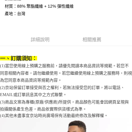
1.分期款項不併入電信帳單，「大哥付你分期」於每月結算日後寄送繳費提
每筆NT$70，滿NT$899(含以上)免運費
材質：88% 聚酯纖維 + 12% 彈性纖維
【「AFTEE先享後付」結帳流程】
醒簡訊。
１．於結帳方式選擇「AFTEE先享後付」後，將跳轉至「AFTEE先享後付」
產地：台灣
2.透過簡訊連結打開帳單後，可選擇「超商條碼／台灣大直營門市／銀行轉
付款後7-11取貨
結帳頁面，進行簡訊認證並確認金額後，即可完成結帳。
帳／街口支付／iPASS MONEY」等通路繳費。
２．訂單成立數日內，您將收到繳費通知簡訊。
每筆NT$70，滿NT$899(含以上)免運費
３．收到繳費通知簡訊後14天內，點擊此簡訊中的連結，可透過四大超商／
【注意事項】
ATM／網路銀行／等多元方式進行付款，方視為交易完成。
宅配
1.本服務係由「台灣大哥大股份有限公司」（以下簡稱本公司）所提供，讓
※ 請注意：結帳手續完成當下不需立刻繳費，但若您需要取消訂單，請聯絡
詳細說明
相關推薦
用戶於交易時，得透過本服務購買商品或服務，並由商店將買賣／分期付款
每筆NT$100，滿NT$1,000(含以上)免運費
購買商品的店家。未經商家同意取消之訂單仍視為有效，需透過AFTEE先享
買賣價金債權讓與本公司後，依約使用本公司帳單繳交帳款。
後付繳納相關費用。
2.基於同意付款使用「大哥付你分期」之契約關係目的，商店將以您的個人
京站台北店客服中心(1F星巴克旁) 即日起不提供京站紙袋，取件時
※ 交易是否成功請以「AFTEE先享後付 」之結帳頁面顯示為準，若有關於
資料（包含姓名、電話或地址）提供予台灣大哥大進項蒐集、處理及利用，
一、訂購須知：
是否繳費成功／繳費後需取消欲退款等相關疑問，請聯繫「AFTEE先享後付
請自備購物袋，若需購買紙袋可現場詢問
由本公司與您本人進行分期帳單所需資料之確認、核對及更正。
客戶支援中心」
https://netprotections.freshdesk.com/support/home
(1)當您使用線上預購之服務前，請優先閱讀本商品資訊等規範。若您不
3.完整用戶服務條款，請詳閱以下連結：
https://oppay.tw/userRule
免運費
同意相關內容者，請勿繼續使用。若您繼續使用線上預購之服務時，則視
【注意事項】
為您同意本商品資訊等規範內容。
１．透過由恩沛科技股份有限公司提供之「AFTEE先享後付」服務完成之交
易，需依本服務之必要範圍內提供個人資料，並將交易相關給付款項請求債
(2)京站保留訂單接受與否之權利，若無法接受您的訂單，將以電話、
權轉讓予恩沛科技股份有限公司。
EMAIL或訂單訊息其中之方式聯繫。
２．關於個人資料處理事宜，請瀏覽以下網址：
(3)商品文案為專櫃(原廠/供應商)所提供，商品顏色可能會因網頁呈現與
https://aftee.tw/terms/#terms3
３．未成年的使用者請事先徵得法定代理人或監護人之同意方可使用
拍攝關係產生色差，商品依實際供貨樣式為準。 
「AFTEE先享後付」，若未經同意申辦者引起之損失，本公司不負相關責
(4)
其他未盡事宜
京站時尚廣場保有活動最終修改及解釋權。
任。
４．使用「AFTEE先享後付」時，將依據個別帳號之用戶狀況，依本公司即
時審查核予不同之上限額度；若仍有額度不足之情形，本公司將視審查結果