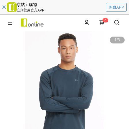
京站ｉ購物
開啟APP
立刻使用官方APP
0
1
/
3