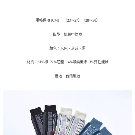
１．於結帳方式選擇「AFTEE先享後付」後，將跳轉至「AFTEE先享後付」
2.透過簡訊連結打開帳單後，可選擇「超商條碼／台灣大直營門市／銀行轉
付款後7-11取貨
結帳頁面，進行簡訊認證並確認金額後，即可完成結帳。
帳／街口支付／iPASS MONEY」等通路繳費。
２．訂單成立數日內，您將收到繳費通知簡訊。
每筆NT$70，滿NT$899(含以上)免運費
３．收到繳費通知簡訊後14天內，點擊此簡訊中的連結，可透過四大超商／
【注意事項】
規格選項 (CM) —〈23～27〉〈28～30〉
ATM／網路銀行／等多元方式進行付款，方視為交易完成。
宅配
1.本服務係由「台灣大哥大股份有限公司」（以下簡稱本公司）所提供，讓
※ 請注意：結帳手續完成當下不需立刻繳費，但若您需要取消訂單，請聯絡
用戶於交易時，得透過本服務購買商品或服務，並由商店將買賣／分期付款
每筆NT$100，滿NT$1,000(含以上)免運費
購買商品的店家。未經商家同意取消之訂單仍視為有效，需透過AFTEE先享
版型：抗菌中筒襪
買賣價金債權讓與本公司後，依約使用本公司帳單繳交帳款。
後付繳納相關費用。
2.基於同意付款使用「大哥付你分期」之契約關係目的，商店將以您的個人
京站台北店客服中心(1F星巴克旁) 即日起不提供京站紙袋，取件時
※ 交易是否成功請以「AFTEE先享後付 」之結帳頁面顯示為準，若有關於
資料（包含姓名、電話或地址）提供予台灣大哥大進項蒐集、處理及利用，
顏色：米色、灰藍、黑
是否繳費成功／繳費後需取消欲退款等相關疑問，請聯繫「AFTEE先享後付
請自備購物袋，若需購買紙袋可現場詢問
由本公司與您本人進行分期帳單所需資料之確認、核對及更正。
客戶支援中心」
https://netprotections.freshdesk.com/support/home
3.完整用戶服務條款，請詳閱以下連結：
https://oppay.tw/userRule
免運費
材質：61%棉+22%尼龍+14%聚酯纖維+3%彈性纖維
【注意事項】
１．透過由恩沛科技股份有限公司提供之「AFTEE先享後付」服務完成之交
產地：台灣製造
易，需依本服務之必要範圍內提供個人資料，並將交易相關給付款項請求債
權轉讓予恩沛科技股份有限公司。
２．關於個人資料處理事宜，請瀏覽以下網址：
https://aftee.tw/terms/#terms3
３．未成年的使用者請事先徵得法定代理人或監護人之同意方可使用
「AFTEE先享後付」，若未經同意申辦者引起之損失，本公司不負相關責
任。
４．使用「AFTEE先享後付」時，將依據個別帳號之用戶狀況，依本公司即
時審查核予不同之上限額度；若仍有額度不足之情形，本公司將視審查結果
請求用戶進行身份認證。
５．嚴禁一人註冊多個帳號或使用他人資訊註冊。若發現惡意使用之情形，