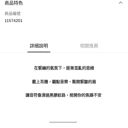
商品特色
Apple Pay
商品編號
街口支付
11574201
悠遊付
Google Pay
全盈+PAY
詳細說明
相關推薦
大哥付你分期
相關說明
在緊繃的氣氛下，逐漸混亂的思緒
【大哥付你分期使用說明】
AFTEE先享後付
1.本服務由台灣大哥大提供，台灣大哥大用戶可立即使用無須另外申請。
2.付款方式選擇「大哥付你分期」，訂單成立後會自動跳轉到大哥付的交易
相關說明
戴上耳機，聽點音樂，鬆開緊皺的眉
流程，驗證手機門號後，選擇欲分期的期數、繳款截止日，確認付款後即完
【關於「AFTEE先享後付」】
成交易。
ATM付款
AFTEE先享後付是「在收到商品之後才付款」的支付方式。 讓您購物簡單
3.實際核准額度、可分期數及費用金額請依後續交易確認頁面所載為準。
讓音符像滑過黑膠紋路，梳開你的焦躁不安
便利好安心！
4.訂單成立30分鐘內，如未前往確認交易或遇審核未通過，訂單將自動取
１．簡單：不需註冊會員、不需綁卡、不需儲值。
運送方式
消。如遇「轉專審核」未通過狀況，表示未達大哥付你分期系統評分，恕無
２．便利：只要手機號碼，簡訊認證，即可結帳。
法說明評估內容。
３．安心：先確認商品／服務後，再付款。
付款後全家取貨
【繳款方式說明】
1.分期款項不併入電信帳單，「大哥付你分期」於每月結算日後寄送繳費提
————————  
每筆NT$70，滿NT$899(含以上)免運費
【「AFTEE先享後付」結帳流程】
醒簡訊。