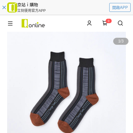
京站ｉ購物
開啟APP
立刻使用官方APP
0
1
/
3