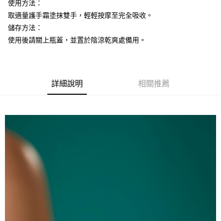
１．於結帳方式選擇「AFTEE先享後付」後，將跳轉至「AFTEE先享後付」
使用方法：
2.透過簡訊連結打開帳單後，可選擇「超商條碼／台灣大直營門市／銀行轉
付款後7-11取貨
結帳頁面，進行簡訊認證並確認金額後，即可完成結帳。
帳／街口支付／iPASS MONEY」等通路繳費。
取適量護手霜塗抹雙手，輕輕按摩至完全吸收。
２．訂單成立數日內，您將收到繳費通知簡訊。
每筆NT$70，滿NT$899(含以上)免運費
儲存方法：
３．收到繳費通知簡訊後14天內，點擊此簡訊中的連結，可透過四大超商／
【注意事項】
ATM／網路銀行／等多元方式進行付款，方視為交易完成。
使用後請關上瓶蓋，並置於陰涼乾爽處備用。
宅配
1.本服務係由「台灣大哥大股份有限公司」（以下簡稱本公司）所提供，讓
※ 請注意：結帳手續完成當下不需立刻繳費，但若您需要取消訂單，請聯絡
用戶於交易時，得透過本服務購買商品或服務，並由商店將買賣／分期付款
每筆NT$100，滿NT$1,000(含以上)免運費
購買商品的店家。未經商家同意取消之訂單仍視為有效，需透過AFTEE先享
買賣價金債權讓與本公司後，依約使用本公司帳單繳交帳款。
後付繳納相關費用。
2.基於同意付款使用「大哥付你分期」之契約關係目的，商店將以您的個人
京站台北店客服中心(1F星巴克旁) 即日起不提供京站紙袋，取件時
※ 交易是否成功請以「AFTEE先享後付 」之結帳頁面顯示為準，若有關於
資料（包含姓名、電話或地址）提供予台灣大哥大進項蒐集、處理及利用，
是否繳費成功／繳費後需取消欲退款等相關疑問，請聯繫「AFTEE先享後付
詳細說明
相關推薦
請自備購物袋，若需購買紙袋可現場詢問
由本公司與您本人進行分期帳單所需資料之確認、核對及更正。
客戶支援中心」
https://netprotections.freshdesk.com/support/home
3.完整用戶服務條款，請詳閱以下連結：
https://oppay.tw/userRule
免運費
【注意事項】
１．透過由恩沛科技股份有限公司提供之「AFTEE先享後付」服務完成之交
易，需依本服務之必要範圍內提供個人資料，並將交易相關給付款項請求債
權轉讓予恩沛科技股份有限公司。
２．關於個人資料處理事宜，請瀏覽以下網址：
https://aftee.tw/terms/#terms3
３．未成年的使用者請事先徵得法定代理人或監護人之同意方可使用
「AFTEE先享後付」，若未經同意申辦者引起之損失，本公司不負相關責
任。
４．使用「AFTEE先享後付」時，將依據個別帳號之用戶狀況，依本公司即
時審查核予不同之上限額度；若仍有額度不足之情形，本公司將視審查結果
請求用戶進行身份認證。
５．嚴禁一人註冊多個帳號或使用他人資訊註冊。若發現惡意使用之情形，