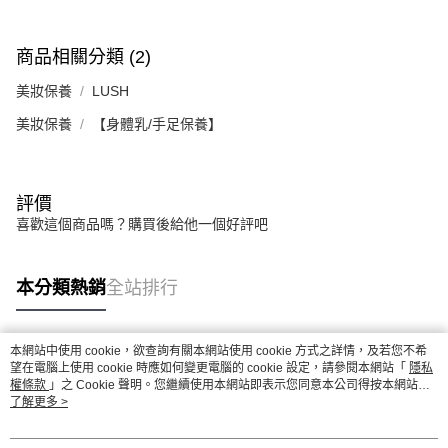
商品相關分類 (2)
美妝保養
LUSH
美妝保養
【身體乳/手足保養】
評價
喜歡這個商品嗎？購買後給他一個好評吧
本分類熱銷
全站排行
本網站中使用 cookie，欲查詢有關本網站使用 cookie 方式之詳情，及若您不希
熱門標籤
望在電腦上使用 cookie 時應如何變更電腦的 cookie 設定，請參閱本網站「
隱私
權條款
」之 Cookie 聲明。您繼續使用本網站即表示您同意本公司得按本網站使
用條款之 Cookie 聲明使用 cookie。
了解更多 >