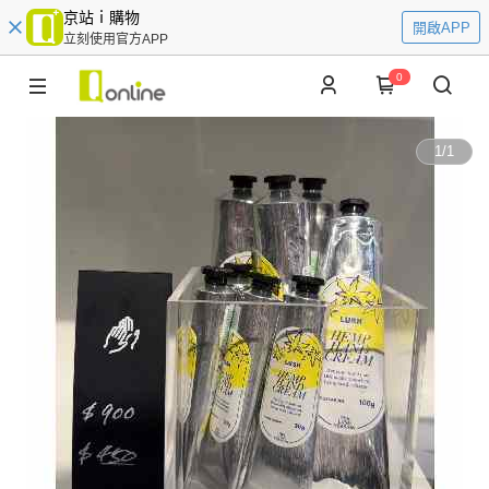
京站ｉ購物
開啟APP
立刻使用官方APP
0
1
/
1