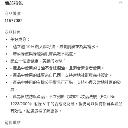
商品特色
Apple Pay
商品編號
街口支付
11577082
悠遊付
商品特色
Google Pay
美好成分：
全盈+PAY
- 蘊含逾 10% 的大麻籽油，滋養肌膚並為其補水。
- 增添蜂蜜與蜂蠟讓肌膚柔嫩不黏膩。
大哥付你分期
建立一個更健康、美麗的地球：
相關說明
- 產品中使用的甘油不含棕櫚油，且適合素食者使用。
【大哥付你分期使用說明】
AFTEE先享後付
1.本服務由台灣大哥大提供，台灣大哥大用戶可立即使用無須另外申請。
- 產品中使用的蜂蜜來自巴西，支持當地社群與森林復育。
2.付款方式選擇「大哥付你分期」，訂單成立後會自動跳轉到大哥付的交易
相關說明
- 產品中使用的有機公平貿易可可脂，支持小農及當地社區的發
流程，驗證手機門號後，選擇欲分期的期數、繳款截止日，確認付款後即完
【關於「AFTEE先享後付」】
展。
成交易。
ATM付款
AFTEE先享後付是「在收到商品之後才付款」的支付方式。 讓您購物簡單
3.實際核准額度、可分期數及費用金額請依後續交易確認頁面所載為準。
- 此為自然防腐產品，不含列於《歐盟化妝品法規（EC）No
便利好安心！
4.訂單成立30分鐘內，如未前往確認交易或遇審核未通過，訂單將自動取
１．簡單：不需註冊會員、不需綁卡、不需儲值。
1223/2009》附錄 V 中的合成防腐劑，但仍可以保持新鮮與產品
運送方式
消。如遇「轉專審核」未通過狀況，表示未達大哥付你分期系統評分，恕無
２．便利：只要手機號碼，簡訊認證，即可結帳。
法說明評估內容。
有效性，點選這裡了解更多。
３．安心：先確認商品／服務後，再付款。
付款後全家取貨
【繳款方式說明】
1.分期款項不併入電信帳單，「大哥付你分期」於每月結算日後寄送繳費提
每筆NT$70，滿NT$899(含以上)免運費
銷售重點
【「AFTEE先享後付」結帳流程】
醒簡訊。