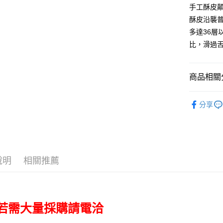
玉山商
手工酥皮
台新國
全盈+PAY
酥皮沿襲
台灣樂
多達36
大哥付你
比，滑過
相關說明
【大哥付
AFTEE先
1.本服務
2.付款方
相關說明
商品相關分
流程，驗
【關於「A
ATM付款
完成交易
AFTEE
美食小吃/
3.實際核
便利好安
分享
4.訂單成
美食小吃/
１．簡單
消。如遇
２．便利
運送方式
無法說明
３．安心
【繳款方
白鵝山腳-
1.分期款
【「AFT
醒簡訊。
每筆NT$1
１．於結帳
說明
相關推薦
2.透過簡
付」結帳
帳／街口支
２．訂單
３．收到繳
【注意事
／ATM／
1.本服務
※ 請注意
 若需大量採購請電洽
用戶於交
絡購買商品
款買賣價
先享後付