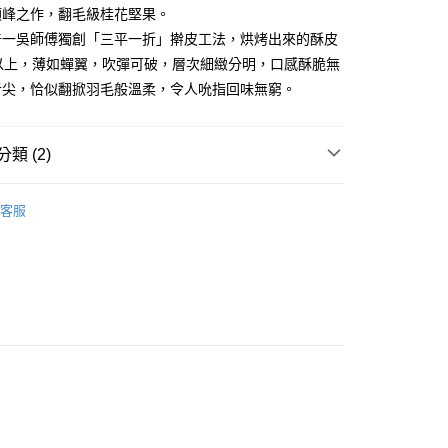
業銀行
星展（台灣）商業銀行
顛峰之作，翻毛級桂花堅果。
際商業銀行
中國信託商業銀行
普一吳師傅獨創「三平一折」擀皮工法，烘烤出來的酥皮
天信用卡公司
層以上，薄如蟬翼，吹彈可破，層次細緻分明，口感酥脆無
分期
舌尖，恰似翻掀羽毛般溫柔，令人吮指回味無窮。
你分期使用說明】
享後付
由台灣大哥大提供，台灣大哥大用戶可立即使用無須另外申請。
式選擇「大哥付你分期」，訂單成立後會自動跳轉到大哥付的交易
類 (2)
證手機門號後，選擇欲分期的期數、繳款截止日，確認付款後即
FTEE先享後付」】
。
先享後付是「在收到商品之後才付款」的支付方式。 讓您購物簡單
保健食品
白鵝山腳普一月餅
准額度、可分期數及費用金額請依後續交易確認頁面所載為準。
心！
客服
立30分鐘內，如未前往確認交易或遇審核未通過，訂單將自動取
保健食品
：不需註冊會員、不需綁卡、不需儲值。
【伴手禮】
「轉專審核」未通過狀況，表示未達大哥付你分期系統評分，恕
：只要手機號碼，簡訊認證，即可結帳。
評估內容。
：先確認商品／服務後，再付款。
式說明】
常溫宅配
項不併入電信帳單，「大哥付你分期」於每月結算日後寄送繳費提
EE先享後付」結帳流程】
50，滿NT$2,000(含以上)免運費
方式選擇「AFTEE先享後付」後，將跳轉至「AFTEE先享後
訊連結打開帳單後，可選擇「超商條碼／台灣大直營門市／銀行轉
頁面，進行簡訊認證並確認金額後，即可完成結帳。
付／iPASS MONEY」等通路繳費。
成立數日內，您將收到繳費通知簡訊。
費通知簡訊後14天內，點擊此簡訊中的連結，可透過四大超商
項】
網路銀行／等多元方式進行付款，方視為交易完成。
係由「台灣大哥大股份有限公司」（以下簡稱本公司）所提供，讓
：結帳手續完成當下不需立刻繳費，但若您需要取消訂單，請聯
易時，得透過本服務購買商品或服務，並由商店將買賣／分期付
的店家。未經商家同意取消之訂單仍視為有效，需透過AFTEE
金債權讓與本公司後，依約使用本公司帳單繳交帳款。
繳納相關費用。