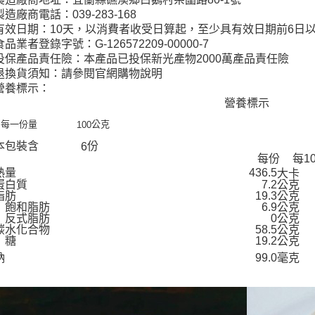
製造廠商電話：039-283-168
有效日期：10天，以消費者收受日算起，至少具有效日期前6日
食品業者登錄字號：G-126572209-00000-7
投保產品責任險：本產品已投保新光產物2000萬產品責任險
退換貨須知：請參閱官網購物說明
營養標示：
營養標示
每一份量
公克
100
本包裝含
份
6
每份
每1
熱量
436.5
大卡
蛋白質
7.2公克
脂肪
19.3公克
飽和脂肪
6.9公克
反式脂肪
0公克
碳水化合物
58.5公克
糖
19.2公克
鈉
99.0毫克