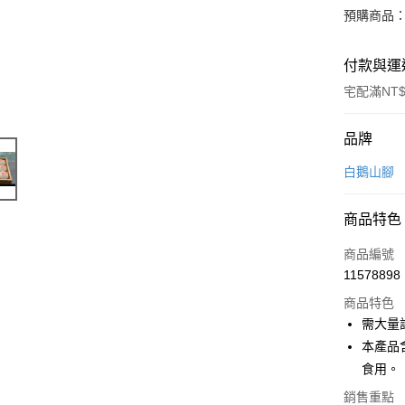
預購商品：
付款與運
宅配滿NT$
付款方式
品牌
信用卡一
白鵝山腳
信用卡分
商品特色
6 期 
商品編號
合作金
LINE Pay
11578898
華南商
Apple Pay
上海商
商品特色
國泰世
需大量訂購
街口支付
臺灣中
本產品
匯豐（
悠遊付
食用。
聯邦商
元大商
銷售重點
Google Pa