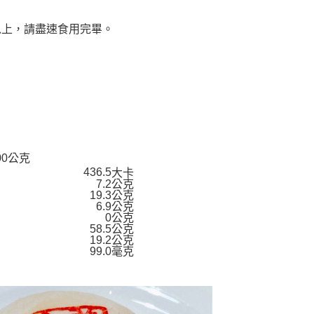
以上，請盡速食用完畢。
00公克
436.5
大卡
7.2公克
19.3公克
6.9公克
0公克
58.5公克
19.2公克
99.0毫克