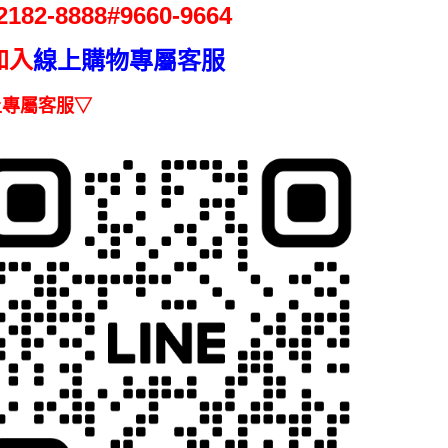
2.基於同
2182-
8888#9660-9664
※ 交易是
資料（包
是否繳費成
用，由本
付客戶支
加入
線上購物專屬客服
3.完整用
【注意事
１．透過由
上專屬客服▽
交易，需
求債權轉
２．關於
https://aft
３．未成
「AFTE
任。
４．使用「
即時審查
結果請求
５．嚴禁
形，恩沛
動。