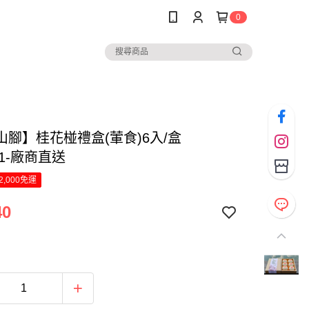
0
山腳】桂花椪禮盒(葷食)6入/盒
21-廠商直送
2,000免運
40