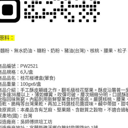
原料：
麵粉、無水奶油、糖粉、奶粉、豬油(台灣)、核桃、腰果、松
商品編號：PW2521
商品規格：6入/盒
商品品名：桂花椪禮盒(葷食)
商品重量：100gx6/盒
商品介紹：手工酥皮顛峰之作，翻毛級桂花堅果。酥皮沿襲普一
皮多達36層以上，薄如蟬翼，吹彈可破，層次細緻分明，口感酥
吮指回味無窮。內餡則用新鮮堅果食材作基底。嚴選核桃、腰果
萄乾、脆梅等台灣果乾，再加上特選桂花醬提味。鹹中帶甜，甜
敏原資訊：本產品含有芝麻、堅果類、含麩質之穀物，不適合過
原產地(國)：台灣
製造廠商：吳師傅烘培工坊
製造廠商地址：宜蘭縣礁溪鄉白鵝村柴圍路80-1號