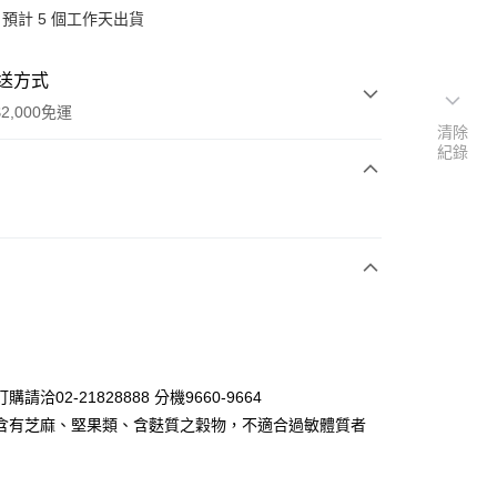
預計 5 個工作天出貨
送方式
2,000免運
清除
紀錄
次付款
期付款
0 利率 每期
NT$90
21家銀行
庫商業銀行
第一商業銀行
業銀行
彰化商業銀行
業儲蓄銀行
台北富邦商業銀行
華商業銀行
兆豐國際商業銀行
請洽02-21828888 分機9660-9664
小企業銀行
台中商業銀行
含有芝麻、堅果類、含麩質之穀物，不適合過敏體質者
台灣）商業銀行
華泰商業銀行
業銀行
遠東國際商業銀行
業銀行
永豐商業銀行
y