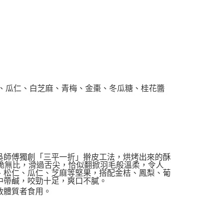
子、瓜仁、白芝麻、青梅、金棗、冬瓜糖、桂花醬
吳師傅獨創「三平一折」擀皮工法，烘烤出來的酥
脆無比，滑過舌尖，恰似翻掀羽毛般溫柔，令人
、松仁、瓜仁、芝麻等堅果，搭配金桔、鳳梨、葡
中帶鹹，咬勁十足，爽口不膩。
敏體質者食用。