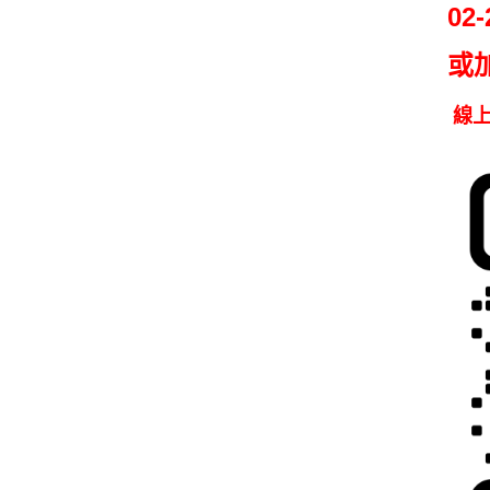
02-
或
線