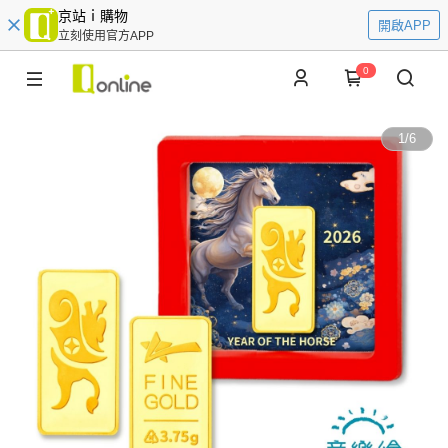
京站ｉ購物
開啟APP
立刻使用官方APP
0
1
/
6