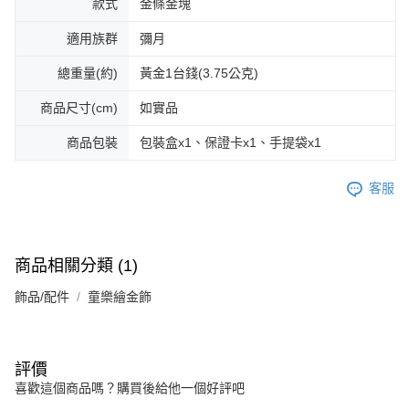
款式
金條金塊
適用族群
彌月
總重量(約)
黃金1台錢(3.75公克)
商品尺寸(cm)
如實品
商品包裝
包裝盒x1、保證卡x1、手提袋x1
客服
商品相關分類 (1)
飾品/配件
童樂繪金飾
評價
喜歡這個商品嗎？購買後給他一個好評吧