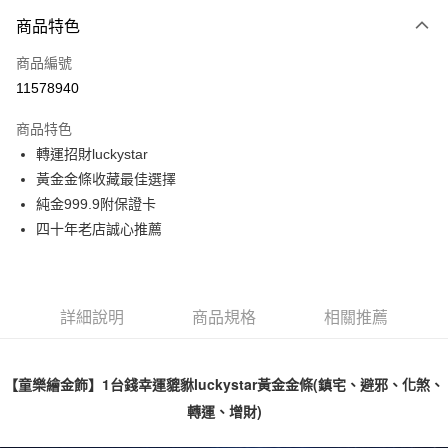
6 期 0 利率 每期
NT$5,214
21家銀行
商品特色
合作金庫商業銀行
第一商業銀行
LINE Pay
商品編號
華南商業銀行
彰化商業銀行
11578940
Apple Pay
上海商業儲蓄銀行
台北富邦商業銀行
國泰世華商業銀行
兆豐國際商業銀行
商品特色
街口支付
臺灣中小企業銀行
台中商業銀行
轉運招財luckystar
匯豐（台灣）商業銀行
華泰商業銀行
悠遊付
黃金金條收藏最佳選擇
聯邦商業銀行
遠東國際商業銀行
元大商業銀行
永豐商業銀行
純金999.9附保證卡
Google Pay
玉山商業銀行
星展（台灣）商業銀行
四十年老店誠心推薦
台新國際商業銀行
中國信託商業銀行
全盈+PAY
台灣樂天信用卡公司
大哥付你分期
相關說明
詳細說明
商品規格
相關推薦
【大哥付你分期使用說明】
AFTEE先享後付
1.本服務由台灣大哥大提供，台灣大哥大用戶可立即使用無須另外申請。
2.付款方式選擇「大哥付你分期」，訂單成立後會自動跳轉到大哥付的交易
相關說明
【童樂繪金飾】1台錢幸運貔貅luckystar黃金金條(鎮宅、避邪、化煞、
流程，驗證手機門號後，選擇欲分期的期數、繳款截止日，確認付款後即完
【關於「AFTEE先享後付」】
成交易。
ATM付款
轉運、增財)
AFTEE先享後付是「在收到商品之後才付款」的支付方式。 讓您購物簡單
3.實際核准額度、可分期數及費用金額請依後續交易確認頁面所載為準。
便利好安心！
4.訂單成立30分鐘內，如未前往確認交易或遇審核未通過，訂單將自動取
１．簡單：不需註冊會員、不需綁卡、不需儲值。