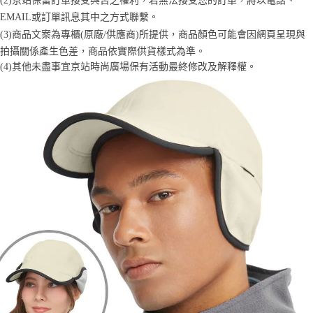
時審查核予不同之上限額度；若仍有額度不足之情形，本公司將視審查結果
EMAIL或訂單訊息其中之方式聯繫。
請求用戶進行身份認證。
(3)商品文案為專櫃(原廠/供應商)所提供，商品顏色可能會因網頁呈現與
５．嚴禁一人註冊多個帳號或使用他人資訊註冊。若發現惡意使用之情形，
恩沛科技股份有限公司將有權停止該用戶之使用額度並採取法律行動。
拍攝關係產生色差，商品依實際供貨樣式為準。 
(4)
其他未盡事宜
京站時尚廣場保有活動最終修改及解釋權。