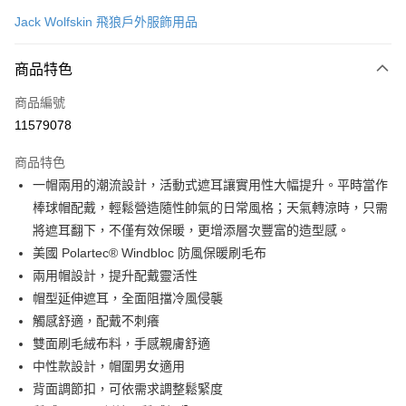
信用卡一次付款
Jack Wolfskin 飛狼戶外服飾用品
LINE Pay
商品特色
Apple Pay
商品編號
街口支付
11579078
悠遊付
商品特色
Google Pay
一帽兩用的潮流設計，活動式遮耳讓實用性大幅提升。平時當作
全盈+PAY
棒球帽配戴，輕鬆營造隨性帥氣的日常風格；天氣轉涼時，只需
將遮耳翻下，不僅有效保暖，更增添層次豐富的造型感。
大哥付你分期
美國 Polartec® Windbloc 防風保暖刷毛布
相關說明
兩用帽設計，提升配戴靈活性
【大哥付你分期使用說明】
AFTEE先享後付
1.本服務由台灣大哥大提供，台灣大哥大用戶可立即使用無須另外申請。
帽型延伸遮耳，全面阻擋冷風侵襲
2.付款方式選擇「大哥付你分期」，訂單成立後會自動跳轉到大哥付的交易
相關說明
觸感舒適，配戴不刺癢
流程，驗證手機門號後，選擇欲分期的期數、繳款截止日，確認付款後即完
【關於「AFTEE先享後付」】
雙面刷毛絨布料，手感親膚舒適
成交易。
ATM付款
AFTEE先享後付是「在收到商品之後才付款」的支付方式。 讓您購物簡單
3.實際核准額度、可分期數及費用金額請依後續交易確認頁面所載為準。
中性款設計，帽圍男女適用
便利好安心！
4.訂單成立30分鐘內，如未前往確認交易或遇審核未通過，訂單將自動取
１．簡單：不需註冊會員、不需綁卡、不需儲值。
背面調節扣，可依需求調整鬆緊度
運送方式
消。如遇「轉專審核」未通過狀況，表示未達大哥付你分期系統評分，恕無
２．便利：只要手機號碼，簡訊認證，即可結帳。