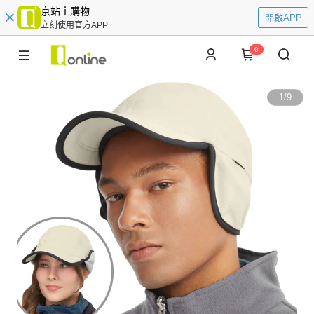
京站ｉ購物
開啟APP
立刻使用官方APP
0
1
/
9