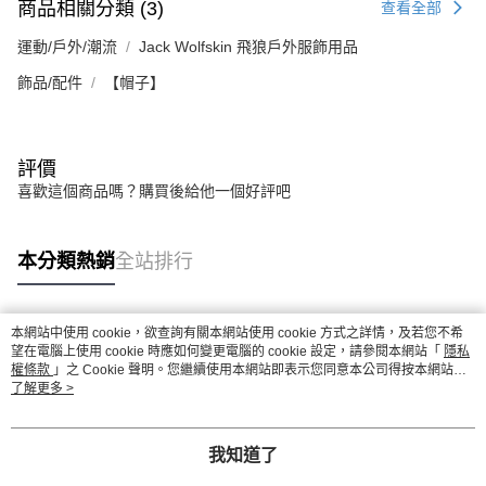
商品相關分類 (3)
查看全部
運動/戶外/潮流
Jack Wolfskin 飛狼戶外服飾用品
飾品/配件
【帽子】
評價
喜歡這個商品嗎？購買後給他一個好評吧
本分類熱銷
全站排行
本網站中使用 cookie，欲查詢有關本網站使用 cookie 方式之詳情，及若您不希
熱門標籤
望在電腦上使用 cookie 時應如何變更電腦的 cookie 設定，請參閱本網站「
隱私
權條款
」之 Cookie 聲明。您繼續使用本網站即表示您同意本公司得按本網站使
用條款之 Cookie 聲明使用 cookie。
了解更多 >
我知道了