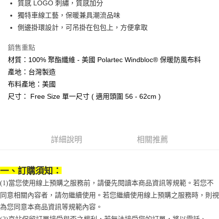
法說明評估內容。
質感 LOGO 刺繡，質感加分
３．安心：先確認商品／服務後，再付款。
付款後全家取貨
【繳款方式說明】
獨特車線工藝，保暖兼具潮流品味
1.分期款項不併入電信帳單，「大哥付你分期」於每月結算日後寄送繳費提
每筆NT$70，滿NT$1,000(含以上)免運費
【「AFTEE先享後付」結帳流程】
側邊掛環設計，可吊掛在包包上，方便拿取
醒簡訊。
１．於結帳方式選擇「AFTEE先享後付」後，將跳轉至「AFTEE先享後付」
2.透過簡訊連結打開帳單後，可選擇「超商條碼／台灣大直營門市／銀行轉
付款後7-11取貨
結帳頁面，進行簡訊認證並確認金額後，即可完成結帳。
帳／街口支付／iPASS MONEY」等通路繳費。
銷售重點
２．訂單成立數日內，您將收到繳費通知簡訊。
每筆NT$70，滿NT$1,000(含以上)免運費
材質：100% 聚酯纖維 - 美國 Polartec Windbloc® 保暖防風布料
３．收到繳費通知簡訊後14天內，點擊此簡訊中的連結，可透過四大超商／
【注意事項】
ATM／網路銀行／等多元方式進行付款，方視為交易完成。
產地：台灣製造
宅配
1.本服務係由「台灣大哥大股份有限公司」（以下簡稱本公司）所提供，讓
※ 請注意：結帳手續完成當下不需立刻繳費，但若您需要取消訂單，請聯絡
用戶於交易時，得透過本服務購買商品或服務，並由商店將買賣／分期付款
布料產地：美國
每筆NT$100，滿NT$1,200(含以上)免運費
購買商品的店家。未經商家同意取消之訂單仍視為有效，需透過AFTEE先享
買賣價金債權讓與本公司後，依約使用本公司帳單繳交帳款。
後付繳納相關費用。
尺寸： Free Size 單一尺寸 ( 適用頭圍 56 - 62cm )
2.基於同意付款使用「大哥付你分期」之契約關係目的，商店將以您的個人
京站台北店客服中心(1F星巴克旁) 即日起不提供京站紙袋，取件時
※ 交易是否成功請以「AFTEE先享後付 」之結帳頁面顯示為準，若有關於
資料（包含姓名、電話或地址）提供予台灣大哥大進項蒐集、處理及利用，
是否繳費成功／繳費後需取消欲退款等相關疑問，請聯繫「AFTEE先享後付
請自備購物袋，若需購買紙袋可現場詢問
由本公司與您本人進行分期帳單所需資料之確認、核對及更正。
客戶支援中心」
https://netprotections.freshdesk.com/support/home
3.完整用戶服務條款，請詳閱以下連結：
https://oppay.tw/userRule
免運費
【注意事項】
詳細說明
相關推薦
１．透過由恩沛科技股份有限公司提供之「AFTEE先享後付」服務完成之交
易，需依本服務之必要範圍內提供個人資料，並將交易相關給付款項請求債
權轉讓予恩沛科技股份有限公司。
一、訂購須知：
２．關於個人資料處理事宜，請瀏覽以下網址：
https://aftee.tw/terms/#terms3
(1)當您使用線上預購之服務前，請優先閱讀本商品資訊等規範。若您不
３．未成年的使用者請事先徵得法定代理人或監護人之同意方可使用
同意相關內容者，請勿繼續使用。若您繼續使用線上預購之服務時，則視
「AFTEE先享後付」，若未經同意申辦者引起之損失，本公司不負相關責
為您同意本商品資訊等規範內容。
任。
４．使用「AFTEE先享後付」時，將依據個別帳號之用戶狀況，依本公司即
(2)京站保留訂單接受與否之權利，若無法接受您的訂單，將以電話、