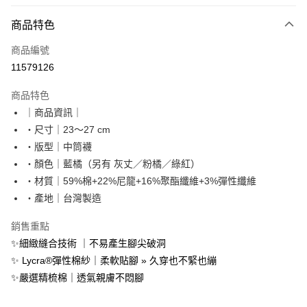
信用卡分期付款
6 期 0 利率 每期
NT$28
21家銀行
商品特色
合作金庫商業銀行
第一商業銀行
LINE Pay
商品編號
華南商業銀行
彰化商業銀行
11579126
Apple Pay
上海商業儲蓄銀行
台北富邦商業銀行
國泰世華商業銀行
兆豐國際商業銀行
商品特色
街口支付
臺灣中小企業銀行
台中商業銀行
｜商品資訊｜
匯豐（台灣）商業銀行
華泰商業銀行
悠遊付
・尺寸｜23～27 cm
聯邦商業銀行
遠東國際商業銀行
元大商業銀行
永豐商業銀行
・版型｜中筒襪
Google Pay
玉山商業銀行
星展（台灣）商業銀行
・顏色｜藍橘（另有 灰丈／粉橘／綠紅）
台新國際商業銀行
中國信託商業銀行
全盈+PAY
・材質｜59%棉+22%尼龍+16%聚酯纖維+3%彈性纖維
台灣樂天信用卡公司
・產地｜台灣製造
大哥付你分期
相關說明
銷售重點
【大哥付你分期使用說明】
AFTEE先享後付
✨細緻縫合技術 ｜不易產生腳尖破洞
1.本服務由台灣大哥大提供，台灣大哥大用戶可立即使用無須另外申請。
2.付款方式選擇「大哥付你分期」，訂單成立後會自動跳轉到大哥付的交易
相關說明
✨ Lycra®彈性棉紗｜柔軟貼腳 » 久穿也不緊也繃
流程，驗證手機門號後，選擇欲分期的期數、繳款截止日，確認付款後即完
【關於「AFTEE先享後付」】
✨嚴選精梳棉｜透氣親膚不悶腳
成交易。
ATM付款
AFTEE先享後付是「在收到商品之後才付款」的支付方式。 讓您購物簡單
3.實際核准額度、可分期數及費用金額請依後續交易確認頁面所載為準。
便利好安心！
4.訂單成立30分鐘內，如未前往確認交易或遇審核未通過，訂單將自動取