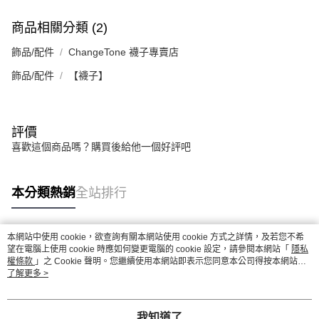
商品相關分類 (2)
飾品/配件
ChangeTone 襪子專賣店
飾品/配件
【襪子】
評價
喜歡這個商品嗎？購買後給他一個好評吧
本分類熱銷
全站排行
本網站中使用 cookie，欲查詢有關本網站使用 cookie 方式之詳情，及若您不希
熱門標籤
望在電腦上使用 cookie 時應如何變更電腦的 cookie 設定，請參閱本網站「
隱私
權條款
」之 Cookie 聲明。您繼續使用本網站即表示您同意本公司得按本網站使
用條款之 Cookie 聲明使用 cookie。
了解更多 >
我知道了