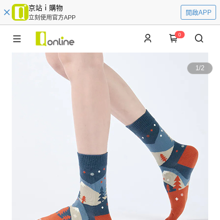
京站ｉ購物
開啟APP
立刻使用官方APP
0
1
/
2