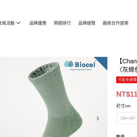
會員活動
品牌優惠
熱銷排行
品牌總覽
廠商合作提案
【Cha
〈灰綠
宅配免運費
NT$1
尺寸cm
23－27
數量