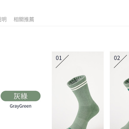
※ 請注意
宅配
用戶於交
絡購買商品
款買賣價
先享後付
每筆NT$1
2.基於同
※ 交易是
說明
相關推薦
資料（包
是否繳費成
免運優惠
用，由本
付客戶支
免運費
3.完整用
【注意事
京站台北店
１．透過由
交易，需
請自備購
求債權轉
免運費
２．關於
https://aft
３．未成
「AFTE
任。
４．使用「
即時審查
結果請求
５．嚴禁
形，恩沛
動。