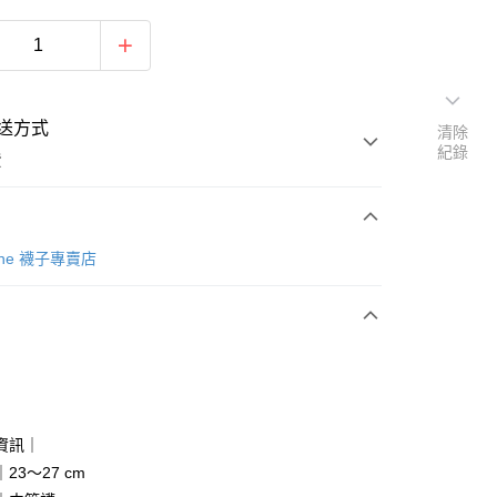
送方式
清除
紀錄
費
次付款
Tone 襪子專賣店
期付款
0 利率 每期
NT$19
21家銀行
庫商業銀行
第一商業銀行
業銀行
彰化商業銀行
業儲蓄銀行
台北富邦商業銀行
華商業銀行
兆豐國際商業銀行
資訊｜
小企業銀行
台中商業銀行
23～27 cm
台灣）商業銀行
華泰商業銀行