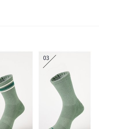
：結帳手續完成當下不需立刻繳費，但若您需要取消訂單，請聯
易時，得透過本服務購買商品或服務，並由商店將買賣／分期付
的店家。未經商家同意取消之訂單仍視為有效，需透過AFTEE
金債權讓與本公司後，依約使用本公司帳單繳交帳款。
繳納相關費用。
00，滿NT$1,200(含以上)免運費
意付款使用「大哥付你分期」之契約關係目的，商店將以您的個人
否成功請以「AFTEE先享後付 」之結帳頁面顯示為準，若有關於
含姓名、電話或地址）提供予台灣大哥大進項蒐集、處理及利
功／繳費後需取消欲退款等相關疑問，請聯繫「AFTEE先享後
公司與您本人進行分期帳單所需資料之確認、核對及更正。
援中心」
https://netprotections.freshdesk.com/support/home
戶服務條款，請詳閱以下連結：
https://oppay.tw/userRule
項】
客服中心(1F星巴克旁) 即日起不提供京站紙袋，取件時
恩沛科技股份有限公司提供之「AFTEE先享後付」服務完成之
依本服務之必要範圍內提供個人資料，並將交易相關給付款項請
物袋，若需購買紙袋可現場詢問
讓予恩沛科技股份有限公司。
個人資料處理事宜，請瀏覽以下網址：
ee.tw/terms/#terms3
年的使用者請事先徵得法定代理人或監護人之同意方可使用
E先享後付」，若未經同意申辦者引起之損失，本公司不負相關責
AFTEE先享後付」時，將依據個別帳號之用戶狀況，依本公司
核予不同之上限額度；若仍有額度不足之情形，本公司將視審查
用戶進行身份認證。
一人註冊多個帳號或使用他人資訊註冊。若發現惡意使用之情
科技股份有限公司將有權停止該用戶之使用額度並採取法律行