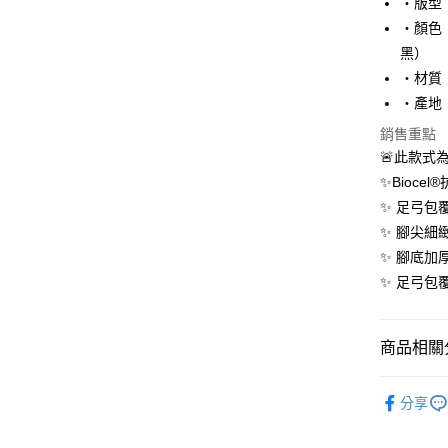
悠遊付
・版型
聯邦商
・顏色
元大商
Google Pa
黑）
玉山商
台新國
全盈+PAY
・材質｜
台灣樂
・產地
大哥付你
銷售重點
相關說明
🚨此款式
【大哥付
AFTEE先
1.本服務
✨Bioce
2.付款方
相關說明
✨ 足弓包
流程，驗
【關於「A
ATM付款
完成交易
✨ 腳尖細
AFTEE
3.實際核
便利好安
✨ 腳底加
4.訂單成
１．簡單
✨ 足弓包
消。如遇
２．便利
運送方式
無法說明
３．安心
【繳款方
付款後全
1.分期款
【「AFT
商品相關分
醒簡訊。
每筆NT$7
１．於結帳
2.透過簡
付」結帳
飾品/配件
帳／街口支
付款後7-1
２．訂單
分享
３．收到繳
飾品/配件
每筆NT$7
【注意事
／ATM／
1.本服務