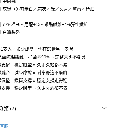
｜中筒襪
業銀行
遠東國際商業銀行
｜灰綠（另有米白／麻灰／綠／丈青／薑黃／磚紅／
業銀行
永豐商業銀行
y
業銀行
星展（台灣）商業銀行
際商業銀行
中國信託商業銀行
77%棉+6%尼龍+13%聚酯纖維+4%彈性纖維
天信用卡公司
｜台灣製造
分期
為1支入，如要成雙，需在選購另一支哦
你分期使用說明】
享後付
由台灣大哥大提供，台灣大哥大用戶可立即使用無須另外申請。
l®抗菌純棉纖維｜抑菌率99% » 穿整天也不腳臭
式選擇「大哥付你分期」，訂單成立後會自動跳轉到大哥付的交易
覆支撐｜穩定腳型 » 久走久站都不累
證手機門號後，選擇欲分期的期數、繳款截止日，確認付款後即
FTEE先享後付」】
。
緻縫合｜減少摩擦 » 耐穿舒適不磨腳
先享後付是「在收到商品之後才付款」的支付方式。 讓您購物簡單
准額度、可分期數及費用金額請依後續交易確認頁面所載為準。
心！
厚氣墊｜緩衝支撐 » 穩定支撐走得穩
立30分鐘內，如未前往確認交易或遇審核未通過，訂單將自動取
：不需註冊會員、不需綁卡、不需儲值。
覆支撐｜穩定腳型 » 久走久站都不累
「轉專審核」未通過狀況，表示未達大哥付你分期系統評分，恕
：只要手機號碼，簡訊認證，即可結帳。
評估內容。
：先確認商品／服務後，再付款。
式說明】
家取貨
項不併入電信帳單，「大哥付你分期」於每月結算日後寄送繳費提
EE先享後付」結帳流程】
類 (2)
0，滿NT$1,000(含以上)免運費
方式選擇「AFTEE先享後付」後，將跳轉至「AFTEE先享後
訊連結打開帳單後，可選擇「超商條碼／台灣大直營門市／銀行轉
頁面，進行簡訊認證並確認金額後，即可完成結帳。
ChangeTone 襪子專賣店
付／iPASS MONEY」等通路繳費。
1取貨
成立數日內，您將收到繳費通知簡訊。
客服
費通知簡訊後14天內，點擊此簡訊中的連結，可透過四大超商
【襪子】
0，滿NT$1,000(含以上)免運費
項】
網路銀行／等多元方式進行付款，方視為交易完成。
係由「台灣大哥大股份有限公司」（以下簡稱本公司）所提供，讓