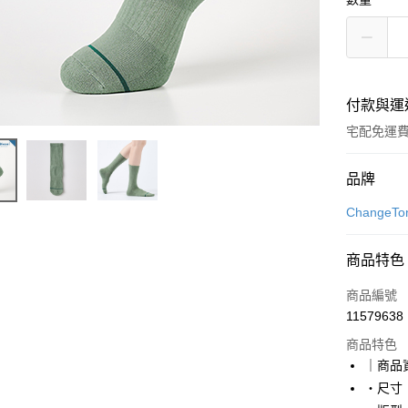
付款與運
宅配免運
付款方式
品牌
信用卡一
Change
信用卡分
商品特色
6 期 
商品編號
合作金
LINE Pay
11579638
華南商
Apple Pay
上海商
商品特色
國泰世
｜商品
街口支付
臺灣中
・尺寸｜
匯豐（