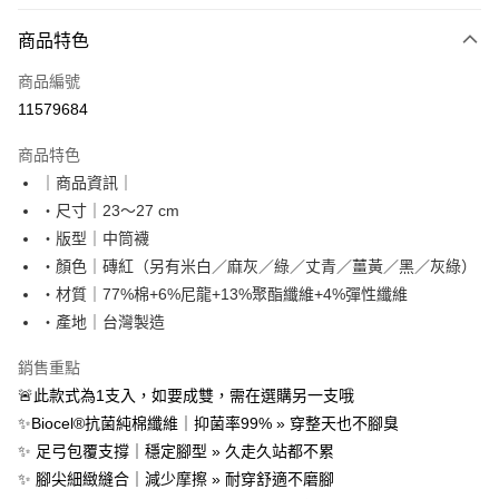
信用卡分期付款
6 期 0 利率 每期
NT$19
21家銀行
商品特色
合作金庫商業銀行
第一商業銀行
LINE Pay
商品編號
華南商業銀行
彰化商業銀行
11579684
Apple Pay
上海商業儲蓄銀行
台北富邦商業銀行
國泰世華商業銀行
兆豐國際商業銀行
商品特色
街口支付
臺灣中小企業銀行
台中商業銀行
｜商品資訊｜
匯豐（台灣）商業銀行
華泰商業銀行
悠遊付
・尺寸｜23～27 cm
聯邦商業銀行
遠東國際商業銀行
元大商業銀行
永豐商業銀行
・版型｜中筒襪
Google Pay
玉山商業銀行
星展（台灣）商業銀行
・顏色｜磚紅（另有米白／麻灰／綠／丈青／薑黃／黑／灰綠）
台新國際商業銀行
中國信託商業銀行
全盈+PAY
・材質｜77%棉+6%尼龍+13%聚酯纖維+4%彈性纖維
台灣樂天信用卡公司
・產地｜台灣製造
大哥付你分期
相關說明
銷售重點
【大哥付你分期使用說明】
AFTEE先享後付
🚨此款式為1支入，如要成雙，需在選購另一支哦
1.本服務由台灣大哥大提供，台灣大哥大用戶可立即使用無須另外申請。
2.付款方式選擇「大哥付你分期」，訂單成立後會自動跳轉到大哥付的交易
相關說明
✨Biocel®抗菌純棉纖維｜抑菌率99% » 穿整天也不腳臭
流程，驗證手機門號後，選擇欲分期的期數、繳款截止日，確認付款後即完
【關於「AFTEE先享後付」】
✨ 足弓包覆支撐｜穩定腳型 » 久走久站都不累
成交易。
ATM付款
AFTEE先享後付是「在收到商品之後才付款」的支付方式。 讓您購物簡單
✨ 腳尖細緻縫合｜減少摩擦 » 耐穿舒適不磨腳
3.實際核准額度、可分期數及費用金額請依後續交易確認頁面所載為準。
便利好安心！
4.訂單成立30分鐘內，如未前往確認交易或遇審核未通過，訂單將自動取