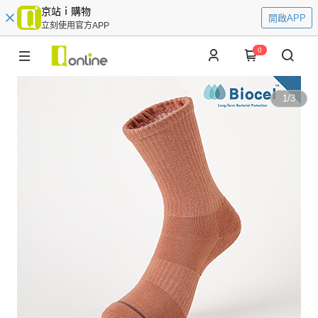
京站ｉ購物
開啟APP
立刻使用官方APP
0
1
/
3