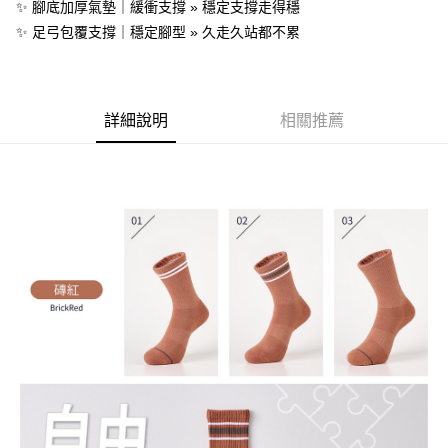
✨ 腳底加厚氣墊｜緩衝支撐 » 穩定支撐走得穩
１．簡單：不需註冊會員、不需綁卡、不需儲值。
運送方式
消。如遇「轉專審核」未通過狀況，表示未達大哥付你分期系統評分，恕無
２．便利：只要手機號碼，簡訊認證，即可結帳。
✨ 足弓包覆支撐｜穩定腳型 » 久走久站都不累
法說明評估內容。
３．安心：先確認商品／服務後，再付款。
付款後全家取貨
【繳款方式說明】
1.分期款項不併入電信帳單，「大哥付你分期」於每月結算日後寄送繳費提
每筆NT$70，滿NT$899(含以上)免運費
【「AFTEE先享後付」結帳流程】
醒簡訊。
１．於結帳方式選擇「AFTEE先享後付」後，將跳轉至「AFTEE先享後付」
2.透過簡訊連結打開帳單後，可選擇「超商條碼／台灣大直營門市／銀行轉
付款後7-11取貨
結帳頁面，進行簡訊認證並確認金額後，即可完成結帳。
詳細說明
相關推薦
帳／街口支付／iPASS MONEY」等通路繳費。
２．訂單成立數日內，您將收到繳費通知簡訊。
每筆NT$70，滿NT$899(含以上)免運費
３．收到繳費通知簡訊後14天內，點擊此簡訊中的連結，可透過四大超商／
【注意事項】
ATM／網路銀行／等多元方式進行付款，方視為交易完成。
宅配
1.本服務係由「台灣大哥大股份有限公司」（以下簡稱本公司）所提供，讓
※ 請注意：結帳手續完成當下不需立刻繳費，但若您需要取消訂單，請聯絡
用戶於交易時，得透過本服務購買商品或服務，並由商店將買賣／分期付款
每筆NT$100，滿NT$1,000(含以上)免運費
購買商品的店家。未經商家同意取消之訂單仍視為有效，需透過AFTEE先享
買賣價金債權讓與本公司後，依約使用本公司帳單繳交帳款。
後付繳納相關費用。
2.基於同意付款使用「大哥付你分期」之契約關係目的，商店將以您的個人
免運優惠
※ 交易是否成功請以「AFTEE先享後付 」之結帳頁面顯示為準，若有關於
資料（包含姓名、電話或地址）提供予台灣大哥大進項蒐集、處理及利用，
是否繳費成功／繳費後需取消欲退款等相關疑問，請聯繫「AFTEE先享後付
免運費
由本公司與您本人進行分期帳單所需資料之確認、核對及更正。
客戶支援中心」
https://netprotections.freshdesk.com/support/home
3.完整用戶服務條款，請詳閱以下連結：
https://oppay.tw/userRule
京站台北店客服中心(1F星巴克旁) 即日起不提供京站紙袋，取件時
【注意事項】
請自備購物袋，若需購買紙袋可現場詢問
１．透過由恩沛科技股份有限公司提供之「AFTEE先享後付」服務完成之交
易，需依本服務之必要範圍內提供個人資料，並將交易相關給付款項請求債
免運費
權轉讓予恩沛科技股份有限公司。
２．關於個人資料處理事宜，請瀏覽以下網址：
https://aftee.tw/terms/#terms3
３．未成年的使用者請事先徵得法定代理人或監護人之同意方可使用
「AFTEE先享後付」，若未經同意申辦者引起之損失，本公司不負相關責