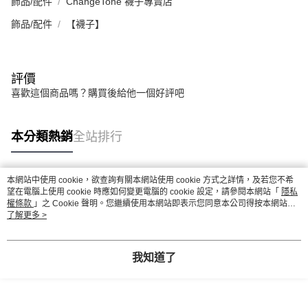
飾品/配件
ChangeTone 襪子專賣店
飾品/配件
【襪子】
評價
喜歡這個商品嗎？購買後給他一個好評吧
本分類熱銷
全站排行
本網站中使用 cookie，欲查詢有關本網站使用 cookie 方式之詳情，及若您不希
熱門標籤
望在電腦上使用 cookie 時應如何變更電腦的 cookie 設定，請參閱本網站「
隱私
權條款
」之 Cookie 聲明。您繼續使用本網站即表示您同意本公司得按本網站使
用條款之 Cookie 聲明使用 cookie。
了解更多 >
我知道了