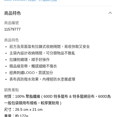
LINE Pay
商品特色
Apple Pay
商品編號
街口支付
11579777
悠遊付
商品特色
Google Pay
前方及背面皆有拉鍊式收納隔間，易收快取又安全
全盈+PAY
主袋內設計收納隔間，可分類物品不散亂
拉鍊附繩環，順手好操作
大哥付你分期
精品級背帶，觸感細緻不傷衣
相關說明
經典刺繡LOGO，質感加分
【大哥付你分期使用說明】
AFTEE先享後付
1.本服務由台灣大哥大提供，台灣大哥大用戶可立即使用無須另外申請。
表布具防撥水效果，內裡經防水塗層處理
2.付款方式選擇「大哥付你分期」，訂單成立後會自動跳轉到大哥付的交易
相關說明
流程，驗證手機門號後，選擇欲分期的期數、繳款截止日，確認付款後即完
銷售重點
【關於「AFTEE先享後付」】
成交易。
ATM付款
AFTEE先享後付是「在收到商品之後才付款」的支付方式。 讓您購物簡單
材質：100% 聚脂纖維 ( 600D 特多龍布 & 特多龍網目布，600D為
3.實際核准額度、可分期數及費用金額請依後續交易確認頁面所載為準。
便利好安心！
4.訂單成立30分鐘內，如未前往確認交易或遇審核未通過，訂單將自動取
一般包袋類用布規格，較厚實耐用 )
１．簡單：不需註冊會員、不需綁卡、不需儲值。
運送方式
消。如遇「轉專審核」未通過狀況，表示未達大哥付你分期系統評分，恕無
２．便利：只要手機號碼，簡訊認證，即可結帳。
尺寸：26.5 cm x 21 cm
法說明評估內容。
３．安心：先確認商品／服務後，再付款。
付款後全家取貨
重量：約 172g
【繳款方式說明】