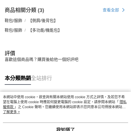
商品相關分類 (3)
查看全部
鞋包/服飾
【側肩/後背包】
鞋包/服飾
【多功能/機能包】
評價
喜歡這個商品嗎？購買後給他一個好評吧
本分類熱銷
全站排行
本網站中使用 cookie，欲查詢有關本網站使用 cookie 方式之詳情，及若您不希
熱門標籤
望在電腦上使用 cookie 時應如何變更電腦的 cookie 設定，請參閱本網站「
隱私
權條款
」之 Cookie 聲明。您繼續使用本網站即表示您同意本公司得按本網站使
用條款之 Cookie 聲明使用 cookie。
了解更多 >
我知道了