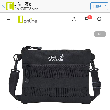
京站ｉ購物
開啟APP
立刻使用官方APP
0
1
/
5