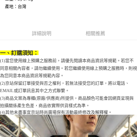
1.分期款項不併入電信帳單，「大哥付你分期」於每月結算日後寄送繳費提
每筆NT$70，滿NT$899(含以上)免運費
產地：台灣
【「AFTEE先享後付」結帳流程】
醒簡訊。
１．於結帳方式選擇「AFTEE先享後付」後，將跳轉至「AFTEE先享後付」
2.透過簡訊連結打開帳單後，可選擇「超商條碼／台灣大直營門市／銀行轉
付款後7-11取貨
結帳頁面，進行簡訊認證並確認金額後，即可完成結帳。
帳／街口支付／iPASS MONEY」等通路繳費。
２．訂單成立數日內，您將收到繳費通知簡訊。
每筆NT$70，滿NT$899(含以上)免運費
３．收到繳費通知簡訊後14天內，點擊此簡訊中的連結，可透過四大超商／
【注意事項】
詳細說明
相關推薦
ATM／網路銀行／等多元方式進行付款，方視為交易完成。
宅配
1.本服務係由「台灣大哥大股份有限公司」（以下簡稱本公司）所提供，讓
※ 請注意：結帳手續完成當下不需立刻繳費，但若您需要取消訂單，請聯絡
用戶於交易時，得透過本服務購買商品或服務，並由商店將買賣／分期付款
每筆NT$100，滿NT$1,000(含以上)免運費
購買商品的店家。未經商家同意取消之訂單仍視為有效，需透過AFTEE先享
買賣價金債權讓與本公司後，依約使用本公司帳單繳交帳款。
後付繳納相關費用。
一、訂購須知：
2.基於同意付款使用「大哥付你分期」之契約關係目的，商店將以您的個人
京站台北店客服中心(1F星巴克旁) 即日起不提供京站紙袋，取件時
※ 交易是否成功請以「AFTEE先享後付 」之結帳頁面顯示為準，若有關於
資料（包含姓名、電話或地址）提供予台灣大哥大進項蒐集、處理及利用，
(1)當您使用線上預購之服務前，請優先閱讀本商品資訊等規範。若您不
是否繳費成功／繳費後需取消欲退款等相關疑問，請聯繫「AFTEE先享後付
請自備購物袋，若需購買紙袋可現場詢問
由本公司與您本人進行分期帳單所需資料之確認、核對及更正。
客戶支援中心」
https://netprotections.freshdesk.com/support/home
同意相關內容者，請勿繼續使用。若您繼續使用線上預購之服務時，則視
3.完整用戶服務條款，請詳閱以下連結：
https://oppay.tw/userRule
免運費
為您同意本商品資訊等規範內容。
【注意事項】
(2)京站保留訂單接受與否之權利，若無法接受您的訂單，將以電話、
１．透過由恩沛科技股份有限公司提供之「AFTEE先享後付」服務完成之交
易，需依本服務之必要範圍內提供個人資料，並將交易相關給付款項請求債
EMAIL或訂單訊息其中之方式聯繫。
權轉讓予恩沛科技股份有限公司。
(3)商品文案為專櫃(原廠/供應商)所提供，商品顏色可能會因網頁呈現與
２．關於個人資料處理事宜，請瀏覽以下網址：
拍攝關係產生色差，商品依實際供貨樣式為準。 
https://aftee.tw/terms/#terms3
３．未成年的使用者請事先徵得法定代理人或監護人之同意方可使用
(4)
其他未盡事宜
京站時尚廣場保有活動最終修改及解釋權。
「AFTEE先享後付」，若未經同意申辦者引起之損失，本公司不負相關責
任。
４．使用「AFTEE先享後付」時，將依據個別帳號之用戶狀況，依本公司即
時審查核予不同之上限額度；若仍有額度不足之情形，本公司將視審查結果