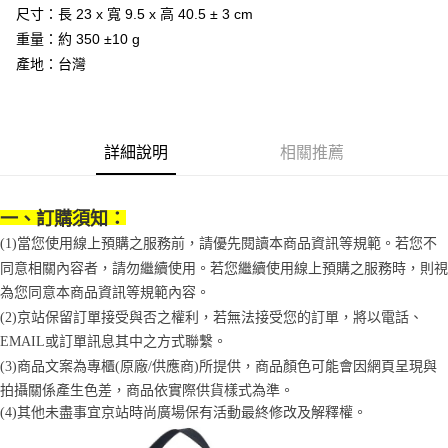
付款後7-11取貨
結帳頁面，進行簡訊認證並確認金額後，即可完成結帳。
帳／街口支付／iPASS MONEY」等通路繳費。
尺寸：長 23 x 寬 9.5 x 高 40.5 ± 3 cm
２．訂單成立數日內，您將收到繳費通知簡訊。
每筆NT$70，滿NT$899(含以上)免運費
重量：約 350 ±10 g
３．收到繳費通知簡訊後14天內，點擊此簡訊中的連結，可透過四大超商／
【注意事項】
ATM／網路銀行／等多元方式進行付款，方視為交易完成。
產地：台灣
宅配
1.本服務係由「台灣大哥大股份有限公司」（以下簡稱本公司）所提供，讓
※ 請注意：結帳手續完成當下不需立刻繳費，但若您需要取消訂單，請聯絡
用戶於交易時，得透過本服務購買商品或服務，並由商店將買賣／分期付款
每筆NT$100，滿NT$1,000(含以上)免運費
購買商品的店家。未經商家同意取消之訂單仍視為有效，需透過AFTEE先享
買賣價金債權讓與本公司後，依約使用本公司帳單繳交帳款。
後付繳納相關費用。
2.基於同意付款使用「大哥付你分期」之契約關係目的，商店將以您的個人
免運優惠
※ 交易是否成功請以「AFTEE先享後付 」之結帳頁面顯示為準，若有關於
資料（包含姓名、電話或地址）提供予台灣大哥大進項蒐集、處理及利用，
是否繳費成功／繳費後需取消欲退款等相關疑問，請聯繫「AFTEE先享後付
詳細說明
相關推薦
免運費
由本公司與您本人進行分期帳單所需資料之確認、核對及更正。
客戶支援中心」
https://netprotections.freshdesk.com/support/home
3.完整用戶服務條款，請詳閱以下連結：
https://oppay.tw/userRule
京站台北店客服中心(1F星巴克旁) 即日起不提供京站紙袋，取件時
【注意事項】
一、訂購須知：
請自備購物袋，若需購買紙袋可現場詢問
１．透過由恩沛科技股份有限公司提供之「AFTEE先享後付」服務完成之交
易，需依本服務之必要範圍內提供個人資料，並將交易相關給付款項請求債
(1)當您使用線上預購之服務前，請優先閱讀本商品資訊等規範。若您不
免運費
權轉讓予恩沛科技股份有限公司。
同意相關內容者，請勿繼續使用。若您繼續使用線上預購之服務時，則視
２．關於個人資料處理事宜，請瀏覽以下網址：
https://aftee.tw/terms/#terms3
為您同意本商品資訊等規範內容。
３．未成年的使用者請事先徵得法定代理人或監護人之同意方可使用
(2)京站保留訂單接受與否之權利，若無法接受您的訂單，將以電話、
「AFTEE先享後付」，若未經同意申辦者引起之損失，本公司不負相關責
EMAIL或訂單訊息其中之方式聯繫。
任。
４．使用「AFTEE先享後付」時，將依據個別帳號之用戶狀況，依本公司即
(3)商品文案為專櫃(原廠/供應商)所提供，商品顏色可能會因網頁呈現與
時審查核予不同之上限額度；若仍有額度不足之情形，本公司將視審查結果
拍攝關係產生色差，商品依實際供貨樣式為準。 
請求用戶進行身份認證。
(4)
其他未盡事宜
京站時尚廣場保有活動最終修改及解釋權。
５．嚴禁一人註冊多個帳號或使用他人資訊註冊。若發現惡意使用之情形，
恩沛科技股份有限公司將有權停止該用戶之使用額度並採取法律行動。