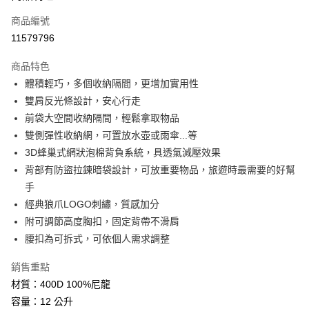
商品編號
街口支付
11579796
悠遊付
商品特色
Google Pay
體積輕巧，多個收納隔間，更增加實用性
全盈+PAY
雙肩反光條設計，安心行走
前袋大空間收納隔間，輕鬆拿取物品
大哥付你分期
雙側彈性收納網，可置放水壺或雨傘...等
相關說明
3D蜂巢式網狀泡棉背負系統，具透氣減壓效果
【大哥付你分期使用說明】
AFTEE先享後付
1.本服務由台灣大哥大提供，台灣大哥大用戶可立即使用無須另外申請。
背部有防盜拉鍊暗袋設計，可放重要物品，旅遊時最需要的好幫
2.付款方式選擇「大哥付你分期」，訂單成立後會自動跳轉到大哥付的交易
相關說明
手
流程，驗證手機門號後，選擇欲分期的期數、繳款截止日，確認付款後即完
【關於「AFTEE先享後付」】
經典狼爪LOGO刺繡，質感加分
成交易。
ATM付款
AFTEE先享後付是「在收到商品之後才付款」的支付方式。 讓您購物簡單
3.實際核准額度、可分期數及費用金額請依後續交易確認頁面所載為準。
附可調節高度胸扣，固定背帶不滑肩
便利好安心！
4.訂單成立30分鐘內，如未前往確認交易或遇審核未通過，訂單將自動取
１．簡單：不需註冊會員、不需綁卡、不需儲值。
腰扣為可拆式，可依個人需求調整
運送方式
消。如遇「轉專審核」未通過狀況，表示未達大哥付你分期系統評分，恕無
２．便利：只要手機號碼，簡訊認證，即可結帳。
法說明評估內容。
３．安心：先確認商品／服務後，再付款。
付款後全家取貨
銷售重點
【繳款方式說明】
1.分期款項不併入電信帳單，「大哥付你分期」於每月結算日後寄送繳費提
每筆NT$70，滿NT$899(含以上)免運費
材質：400D 100%尼龍
【「AFTEE先享後付」結帳流程】
醒簡訊。
１．於結帳方式選擇「AFTEE先享後付」後，將跳轉至「AFTEE先享後付」
容量：12 公升
2.透過簡訊連結打開帳單後，可選擇「超商條碼／台灣大直營門市／銀行轉