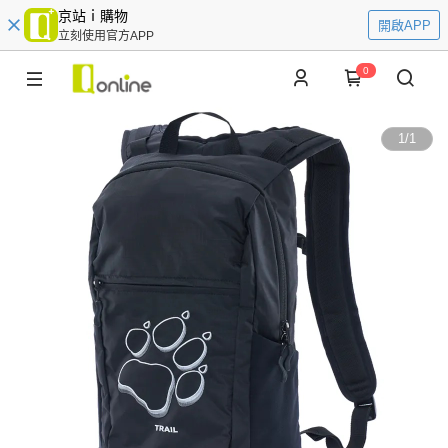
京站ｉ購物
開啟APP
立刻使用官方APP
0
1
/
1