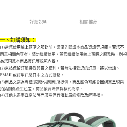
京站台北店客服中心(1F星巴克旁) 即日起不提供京站紙袋，取件時
結帳頁面，進行簡訊認證並確認金額後，即可完成結帳。
帳／街口支付／iPASS MONEY」等通路繳費。
２．訂單成立數日內，您將收到繳費通知簡訊。
請自備購物袋，若需購買紙袋可現場詢問
３．收到繳費通知簡訊後14天內，點擊此簡訊中的連結，可透過四大超商／
【注意事項】
免運費
ATM／網路銀行／等多元方式進行付款，方視為交易完成。
1.本服務係由「台灣大哥大股份有限公司」（以下簡稱本公司）所提供，讓
※ 請注意：結帳手續完成當下不需立刻繳費，但若您需要取消訂單，請聯絡
詳細說明
相關推薦
用戶於交易時，得透過本服務購買商品或服務，並由商店將買賣／分期付款
購買商品的店家。未經商家同意取消之訂單仍視為有效，需透過AFTEE先享
買賣價金債權讓與本公司後，依約使用本公司帳單繳交帳款。
後付繳納相關費用。
2.基於同意付款使用「大哥付你分期」之契約關係目的，商店將以您的個人
※ 交易是否成功請以「AFTEE先享後付 」之結帳頁面顯示為準，若有關於
資料（包含姓名、電話或地址）提供予台灣大哥大進項蒐集、處理及利用，
一、訂購須知：
是否繳費成功／繳費後需取消欲退款等相關疑問，請聯繫「AFTEE先享後付
由本公司與您本人進行分期帳單所需資料之確認、核對及更正。
客戶支援中心」
https://netprotections.freshdesk.com/support/home
(1)當您使用線上預購之服務前，請優先閱讀本商品資訊等規範。若您不
3.完整用戶服務條款，請詳閱以下連結：
https://oppay.tw/userRule
同意相關內容者，請勿繼續使用。若您繼續使用線上預購之服務時，則視
【注意事項】
為您同意本商品資訊等規範內容。
１．透過由恩沛科技股份有限公司提供之「AFTEE先享後付」服務完成之交
易，需依本服務之必要範圍內提供個人資料，並將交易相關給付款項請求債
(2)京站保留訂單接受與否之權利，若無法接受您的訂單，將以電話、
權轉讓予恩沛科技股份有限公司。
EMAIL或訂單訊息其中之方式聯繫。
２．關於個人資料處理事宜，請瀏覽以下網址：
(3)商品文案為專櫃(原廠/供應商)所提供，商品顏色可能會因網頁呈現與
https://aftee.tw/terms/#terms3
３．未成年的使用者請事先徵得法定代理人或監護人之同意方可使用
拍攝關係產生色差，商品依實際供貨樣式為準。 
「AFTEE先享後付」，若未經同意申辦者引起之損失，本公司不負相關責
(4)
其他未盡事宜
京站時尚廣場保有活動最終修改及解釋權。
任。
４．使用「AFTEE先享後付」時，將依據個別帳號之用戶狀況，依本公司即
時審查核予不同之上限額度；若仍有額度不足之情形，本公司將視審查結果
請求用戶進行身份認證。
５．嚴禁一人註冊多個帳號或使用他人資訊註冊。若發現惡意使用之情形，
恩沛科技股份有限公司將有權停止該用戶之使用額度並採取法律行動。