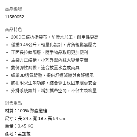
商品編號
街口支付
11580052
悠遊付
商品特色
Google Pay
200D三倍抗撕裂布，防潑水加工，耐用性更高
全盈+PAY
僅重0.45公斤，輕量化設計，背負輕鬆無壓力
正面長拉鍊隔層，隨手物品取用更加便利
大哥付你分期
主袋方正結構，小巧外型內藏大容量空間
相關說明
雙側彈性網袋，適合放置水壺或雨具
【大哥付你分期使用說明】
AFTEE先享後付
1.本服務由台灣大哥大提供，台灣大哥大用戶可立即使用無須另外申請。
蜂巢3D透氣背墊，提供舒適減壓與良好通風
2.付款方式選擇「大哥付你分期」，訂單成立後會自動跳轉到大哥付的交易
相關說明
胸扣附求生哨功能，結合登山杖固定環更安全
流程，驗證手機門號後，選擇欲分期的期數、繳款截止日，確認付款後即完
【關於「AFTEE先享後付」】
外掛系統設計，增加攜帶空間，不佔主袋容量
成交易。
ATM付款
AFTEE先享後付是「在收到商品之後才付款」的支付方式。 讓您購物簡單
3.實際核准額度、可分期數及費用金額請依後續交易確認頁面所載為準。
便利好安心！
4.訂單成立30分鐘內，如未前往確認交易或遇審核未通過，訂單將自動取
銷售重點
１．簡單：不需註冊會員、不需綁卡、不需儲值。
運送方式
消。如遇「轉專審核」未通過狀況，表示未達大哥付你分期系統評分，恕無
２．便利：只要手機號碼，簡訊認證，即可結帳。
材質：100% 聚酯纖維
法說明評估內容。
３．安心：先確認商品／服務後，再付款。
宅配
尺寸：長 24 x 寬 19 x 高 54 cm
【繳款方式說明】
1.分期款項不併入電信帳單，「大哥付你分期」於每月結算日後寄送繳費提
每筆NT$100，滿NT$1,200(含以上)免運費
重量：0.45 KG
【「AFTEE先享後付」結帳流程】
醒簡訊。
１．於結帳方式選擇「AFTEE先享後付」後，將跳轉至「AFTEE先享後付」
產地：孟加拉
2.透過簡訊連結打開帳單後，可選擇「超商條碼／台灣大直營門市／銀行轉