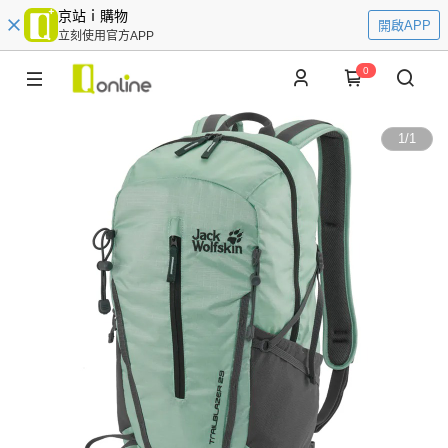
京站ｉ購物
開啟APP
立刻使用官方APP
0
1
/
1