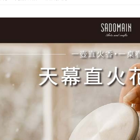
請自備購
3.完整用
免運費
【注意事
１．透過由
交易，需
求債權轉
２．關於
https://aft
３．未成
「AFTE
任。
４．使用「
即時審查
結果請求
５．嚴禁
形，恩沛
動。