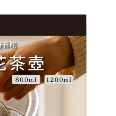
物袋，若需購買紙袋可現場詢問
戶服務條款，請詳閱以下連結：
https://oppay.tw/userRule
項】
恩沛科技股份有限公司提供之「AFTEE先享後付」服務完成之
依本服務之必要範圍內提供個人資料，並將交易相關給付款項請
讓予恩沛科技股份有限公司。
個人資料處理事宜，請瀏覽以下網址：
ee.tw/terms/#terms3
年的使用者請事先徵得法定代理人或監護人之同意方可使用
E先享後付」，若未經同意申辦者引起之損失，本公司不負相關責
AFTEE先享後付」時，將依據個別帳號之用戶狀況，依本公司
核予不同之上限額度；若仍有額度不足之情形，本公司將視審查
用戶進行身份認證。
一人註冊多個帳號或使用他人資訊註冊。若發現惡意使用之情
科技股份有限公司將有權停止該用戶之使用額度並採取法律行