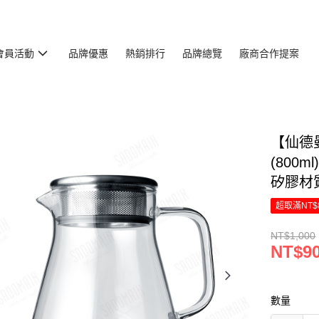
會員活動
品牌優惠
熱銷排行
品牌總覽
廠商合作提案
【仙德
(800
矽膠材
超取滿NT$
NT$1,000
NT$9
數量