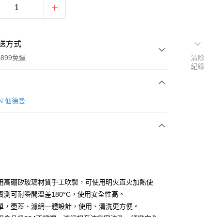
送方式
899免運
清除
紀錄
次付款
IN 仙德曼
用高硼矽玻璃材質手工吹製，可使用明火直火加熱使
y
實測可耐瞬間溫差180°C，使用安全性高。
單，壺蓋、濾網一體設計，使用、清洗更方便。