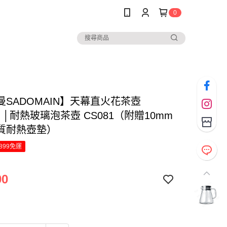
0
曼SADOMAIN】天幕直火花茶壺
ml) │耐熱玻璃泡茶壺 CS081（附贈10mm
質耐熱壺墊）
899免運
00