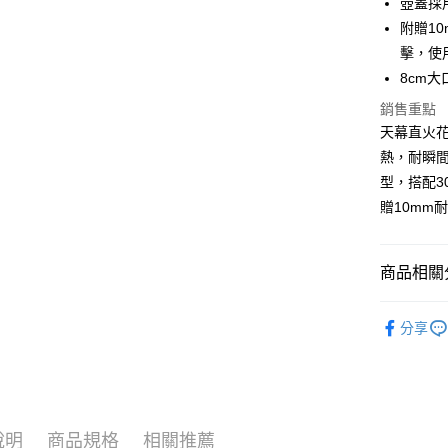
壺蓋採
大哥付你
附贈1
相關說明
擊，使
【大哥付
AFTEE先
8cm
1.本服務
2.付款方
相關說明
銷售重點
流程，驗
【關於「A
天幕直火
ATM付款
完成交易
AFTEE
3.實際核
便利好安
熱，耐瞬間
4.訂單成
１．簡單
型，搭配3
消。如遇
２．便利
運送方式
無法說明
贈10mm
３．安心
【繳款方
付款後全
1.分期款
【「AFT
醒簡訊。
每筆NT$7
１．於結帳
商品相關分
2.透過簡
付」結帳
帳／街口支
付款後7-1
２．訂單
餐廚用品
３．收到繳
每筆NT$7
分享
【注意事
／ATM／
餐廚用品
1.本服務
※ 請注意
宅配
用戶於交
絡購買商品
款買賣價
先享後付
每筆NT$1
2.基於同
※ 交易是
資料（包
是否繳費成
京站台北店
說明
商品規格
相關推薦
用，由本
付客戶支