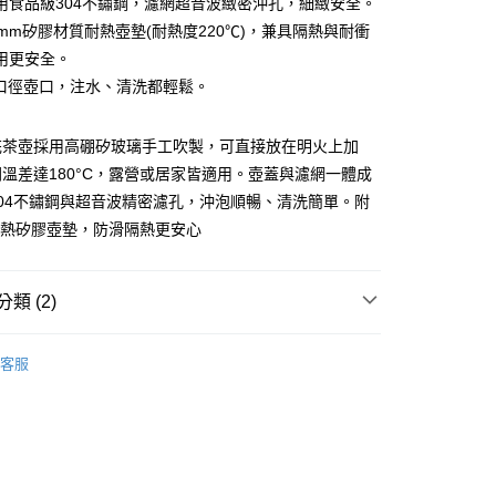
用食品級304不鏽鋼，濾網超音波緻密沖孔，細緻安全。
分期
0mm矽膠材質耐熱壺墊(耐熱度220℃)，兼具隔熱與耐衝
用更安全。
你分期使用說明】
享後付
大口徑壺口，注水、清洗都輕鬆。
由台灣大哥大提供，台灣大哥大用戶可立即使用無須另外申請。
式選擇「大哥付你分期」，訂單成立後會自動跳轉到大哥付的交易
證手機門號後，選擇欲分期的期數、繳款截止日，確認付款後即
FTEE先享後付」】
花茶壺採用高硼矽玻璃手工吹製，可直接放在明火上加
。
先享後付是「在收到商品之後才付款」的支付方式。 讓您購物簡單
准額度、可分期數及費用金額請依後續交易確認頁面所載為準。
心！
溫差達180°C，露營或居家皆適用。壺蓋與濾網一體成
立30分鐘內，如未前往確認交易或遇審核未通過，訂單將自動取
：不需註冊會員、不需綁卡、不需儲值。
04不鏽鋼與超音波精密濾孔，沖泡順暢、清洗簡單。附
「轉專審核」未通過狀況，表示未達大哥付你分期系統評分，恕
：只要手機號碼，簡訊認證，即可結帳。
評估內容。
耐熱矽膠壺墊，防滑隔熱更安心
：先確認商品／服務後，再付款。
式說明】
家取貨
項不併入電信帳單，「大哥付你分期」於每月結算日後寄送繳費提
EE先享後付」結帳流程】
0，滿NT$899(含以上)免運費
方式選擇「AFTEE先享後付」後，將跳轉至「AFTEE先享後
類 (2)
訊連結打開帳單後，可選擇「超商條碼／台灣大直營門市／銀行轉
頁面，進行簡訊認證並確認金額後，即可完成結帳。
付／iPASS MONEY」等通路繳費。
1取貨
成立數日內，您將收到繳費通知簡訊。
仙德曼SADOMAIN
費通知簡訊後14天內，點擊此簡訊中的連結，可透過四大超商
0，滿NT$899(含以上)免運費
客服
項】
網路銀行／等多元方式進行付款，方視為交易完成。
【杯/瓶/壺】
係由「台灣大哥大股份有限公司」（以下簡稱本公司）所提供，讓
：結帳手續完成當下不需立刻繳費，但若您需要取消訂單，請聯
易時，得透過本服務購買商品或服務，並由商店將買賣／分期付
的店家。未經商家同意取消之訂單仍視為有效，需透過AFTEE
金債權讓與本公司後，依約使用本公司帳單繳交帳款。
繳納相關費用。
00，滿NT$1,000(含以上)免運費
意付款使用「大哥付你分期」之契約關係目的，商店將以您的個人
否成功請以「AFTEE先享後付 」之結帳頁面顯示為準，若有關於
含姓名、電話或地址）提供予台灣大哥大進項蒐集、處理及利
功／繳費後需取消欲退款等相關疑問，請聯繫「AFTEE先享後
客服中心(1F星巴克旁) 即日起不提供京站紙袋，取件時
公司與您本人進行分期帳單所需資料之確認、核對及更正。
援中心」
https://netprotections.freshdesk.com/support/home