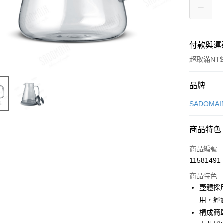
付款與運
超取滿NT$
付款方式
品牌
信用卡一
SADOMA
LINE Pay
商品特色
Apple Pay
商品編號
街口支付
11581491
商品特色
悠遊付
壺體採
Google Pa
用，經
構成簡
全盈+PAY