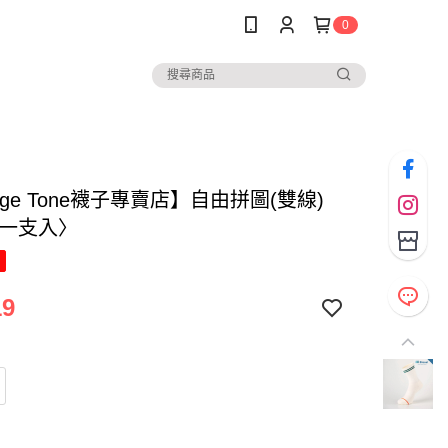
0
nge Tone襪子專賣店】自由拼圖(雙線)
/一支入〉
19