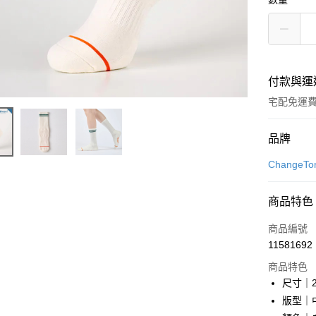
付款與運
宅配免運
付款方式
品牌
信用卡一
Change
信用卡分
商品特色
6 期 
商品編號
合作金
LINE Pay
11581692
華南商
Apple Pay
上海商
商品特色
國泰世
尺寸｜2
街口支付
臺灣中
版型｜
匯豐（