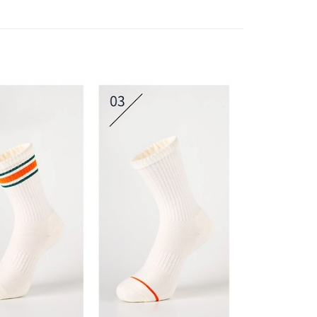
：結帳手續完成當下不需立刻繳費，但若您需要取消訂單，請聯
易時，得透過本服務購買商品或服務，並由商店將買賣／分期付
的店家。未經商家同意取消之訂單仍視為有效，需透過AFTEE
金債權讓與本公司後，依約使用本公司帳單繳交帳款。
繳納相關費用。
00，滿NT$1,000(含以上)免運費
意付款使用「大哥付你分期」之契約關係目的，商店將以您的個人
否成功請以「AFTEE先享後付 」之結帳頁面顯示為準，若有關於
含姓名、電話或地址）提供予台灣大哥大進項蒐集、處理及利
功／繳費後需取消欲退款等相關疑問，請聯繫「AFTEE先享後
公司與您本人進行分期帳單所需資料之確認、核對及更正。
援中心」
https://netprotections.freshdesk.com/support/home
戶服務條款，請詳閱以下連結：
https://oppay.tw/userRule
項】
客服中心(1F星巴克旁) 即日起不提供京站紙袋，取件時
恩沛科技股份有限公司提供之「AFTEE先享後付」服務完成之
依本服務之必要範圍內提供個人資料，並將交易相關給付款項請
物袋，若需購買紙袋可現場詢問
讓予恩沛科技股份有限公司。
個人資料處理事宜，請瀏覽以下網址：
ee.tw/terms/#terms3
年的使用者請事先徵得法定代理人或監護人之同意方可使用
E先享後付」，若未經同意申辦者引起之損失，本公司不負相關責
AFTEE先享後付」時，將依據個別帳號之用戶狀況，依本公司
核予不同之上限額度；若仍有額度不足之情形，本公司將視審查
用戶進行身份認證。
一人註冊多個帳號或使用他人資訊註冊。若發現惡意使用之情
科技股份有限公司將有權停止該用戶之使用額度並採取法律行