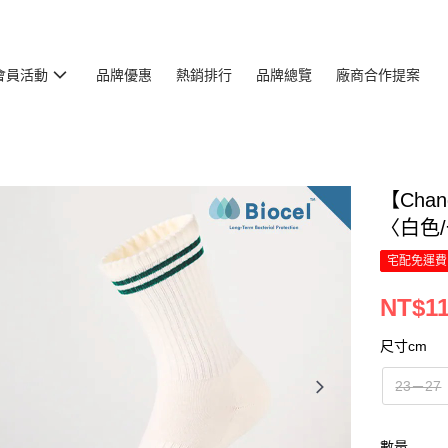
會員活動
品牌優惠
熱銷排行
品牌總覽
廠商合作提案
【Cha
〈白色
宅配免運費
NT$1
尺寸cm
23－27
數量