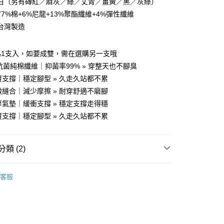
白（另有磚紅／麻灰／綠／丈青／薑黃／黑／灰綠）
業銀行
遠東國際商業銀行
7%棉+6%尼龍+13%聚酯纖維+4%彈性纖維
業銀行
永豐商業銀行
y
台灣製造
業銀行
星展（台灣）商業銀行
際商業銀行
中國信託商業銀行
天信用卡公司
為1支入，如要成雙，需在選購另一支哦
分期
l®抗菌純棉纖維｜抑菌率99% » 穿整天也不腳臭
覆支撐｜穩定腳型 » 久走久站都不累
你分期使用說明】
享後付
由台灣大哥大提供，台灣大哥大用戶可立即使用無須另外申請。
緻縫合｜減少摩擦 » 耐穿舒適不磨腳
式選擇「大哥付你分期」，訂單成立後會自動跳轉到大哥付的交易
厚氣墊｜緩衝支撐 » 穩定支撐走得穩
證手機門號後，選擇欲分期的期數、繳款截止日，確認付款後即
FTEE先享後付」】
。
覆支撐｜穩定腳型 » 久走久站都不累
先享後付是「在收到商品之後才付款」的支付方式。 讓您購物簡單
准額度、可分期數及費用金額請依後續交易確認頁面所載為準。
心！
立30分鐘內，如未前往確認交易或遇審核未通過，訂單將自動取
：不需註冊會員、不需綁卡、不需儲值。
「轉專審核」未通過狀況，表示未達大哥付你分期系統評分，恕
：只要手機號碼，簡訊認證，即可結帳。
類 (2)
評估內容。
：先確認商品／服務後，再付款。
式說明】
家取貨
ChangeTone 襪子專賣店
項不併入電信帳單，「大哥付你分期」於每月結算日後寄送繳費提
EE先享後付」結帳流程】
客服
0，滿NT$899(含以上)免運費
方式選擇「AFTEE先享後付」後，將跳轉至「AFTEE先享後
【襪子】
訊連結打開帳單後，可選擇「超商條碼／台灣大直營門市／銀行轉
頁面，進行簡訊認證並確認金額後，即可完成結帳。
付／iPASS MONEY」等通路繳費。
1取貨
成立數日內，您將收到繳費通知簡訊。
費通知簡訊後14天內，點擊此簡訊中的連結，可透過四大超商
0，滿NT$899(含以上)免運費
項】
網路銀行／等多元方式進行付款，方視為交易完成。
係由「台灣大哥大股份有限公司」（以下簡稱本公司）所提供，讓