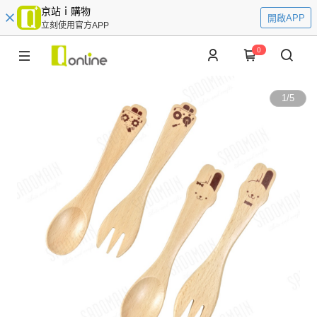
京站ｉ購物
開啟APP
立刻使用官方APP
0
1
/
5