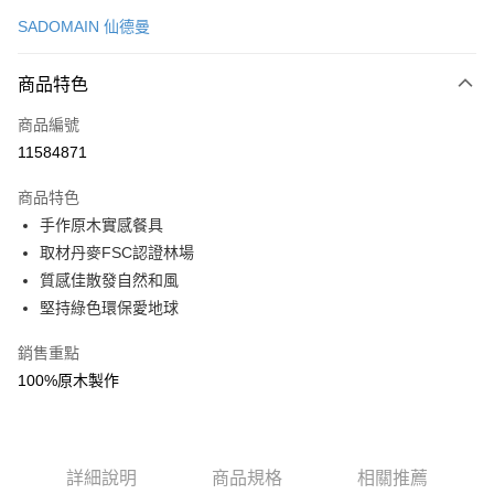
信用卡一次付款
SADOMAIN 仙德曼
LINE Pay
商品特色
Apple Pay
商品編號
街口支付
11584871
悠遊付
商品特色
Google Pay
手作原木實感餐具
全盈+PAY
取材丹麥FSC認證林場
質感佳散發自然和風
大哥付你分期
堅持綠色環保愛地球
相關說明
【大哥付你分期使用說明】
銷售重點
AFTEE先享後付
1.本服務由台灣大哥大提供，台灣大哥大用戶可立即使用無須另外申請。
100%原木製作
2.付款方式選擇「大哥付你分期」，訂單成立後會自動跳轉到大哥付的交易
相關說明
流程，驗證手機門號後，選擇欲分期的期數、繳款截止日，確認付款後即完
【關於「AFTEE先享後付」】
成交易。
ATM付款
AFTEE先享後付是「在收到商品之後才付款」的支付方式。 讓您購物簡單
3.實際核准額度、可分期數及費用金額請依後續交易確認頁面所載為準。
便利好安心！
4.訂單成立30分鐘內，如未前往確認交易或遇審核未通過，訂單將自動取
１．簡單：不需註冊會員、不需綁卡、不需儲值。
詳細說明
商品規格
相關推薦
運送方式
消。如遇「轉專審核」未通過狀況，表示未達大哥付你分期系統評分，恕無
２．便利：只要手機號碼，簡訊認證，即可結帳。