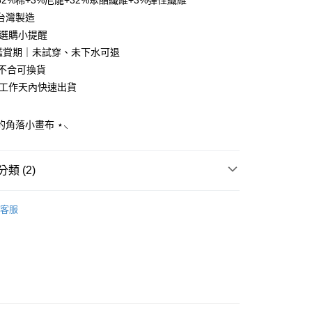
2%棉+3%尼龍+32%聚酯纖維+3%彈性纖維
分期
台灣製造
心選購小提醒
你分期使用說明】
享後付
天鑑賞期｜未試穿、未下水可退
由台灣大哥大提供，台灣大哥大用戶可立即使用無須另外申請。
式選擇「大哥付你分期」，訂單成立後會自動跳轉到大哥付的交易
寸不合可換貨
證手機門號後，選擇欲分期的期數、繳款截止日，確認付款後即
FTEE先享後付」】
～2工作天內快速出貨
。
先享後付是「在收到商品之後才付款」的支付方式。 讓您購物簡單
准額度、可分期數及費用金額請依後續交易確認頁面所載為準。
心！
立30分鐘內，如未前往確認交易或遇審核未通過，訂單將自動取
：不需註冊會員、不需綁卡、不需儲值。
的角落小畫布 ⋆⸜
「轉專審核」未通過狀況，表示未達大哥付你分期系統評分，恕
：只要手機號碼，簡訊認證，即可結帳。
評估內容。
：先確認商品／服務後，再付款。
式說明】
家取貨
項不併入電信帳單，「大哥付你分期」於每月結算日後寄送繳費提
EE先享後付」結帳流程】
類 (2)
0，滿NT$899(含以上)免運費
方式選擇「AFTEE先享後付」後，將跳轉至「AFTEE先享後
訊連結打開帳單後，可選擇「超商條碼／台灣大直營門市／銀行轉
頁面，進行簡訊認證並確認金額後，即可完成結帳。
ChangeTone 襪子專賣店
付／iPASS MONEY」等通路繳費。
1取貨
成立數日內，您將收到繳費通知簡訊。
客服
費通知簡訊後14天內，點擊此簡訊中的連結，可透過四大超商
【襪子】
0，滿NT$899(含以上)免運費
項】
網路銀行／等多元方式進行付款，方視為交易完成。
係由「台灣大哥大股份有限公司」（以下簡稱本公司）所提供，讓
：結帳手續完成當下不需立刻繳費，但若您需要取消訂單，請聯
易時，得透過本服務購買商品或服務，並由商店將買賣／分期付
的店家。未經商家同意取消之訂單仍視為有效，需透過AFTEE
金債權讓與本公司後，依約使用本公司帳單繳交帳款。
繳納相關費用。
00，滿NT$1,000(含以上)免運費
意付款使用「大哥付你分期」之契約關係目的，商店將以您的個人
否成功請以「AFTEE先享後付 」之結帳頁面顯示為準，若有關於
含姓名、電話或地址）提供予台灣大哥大進項蒐集、處理及利
功／繳費後需取消欲退款等相關疑問，請聯繫「AFTEE先享後
公司與您本人進行分期帳單所需資料之確認、核對及更正。
援中心」
https://netprotections.freshdesk.com/support/home