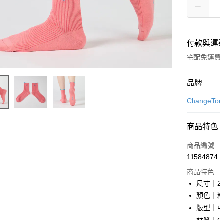
付款與運
宅配免運
付款方式
品牌
信用卡一
Change
LINE Pay
商品特色
Apple Pay
商品編號
街口支付
11584874
商品特色
悠遊付
尺寸｜23
Google Pa
顏色｜粉
版型｜
全盈+PAY