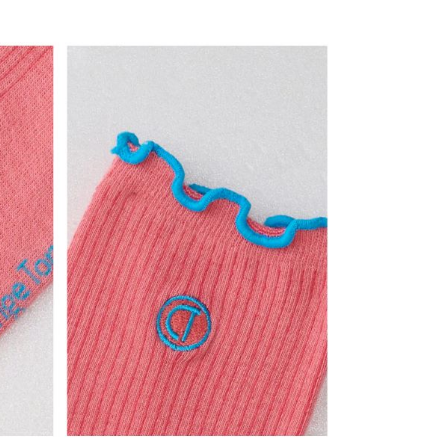
戶服務條款，請詳閱以下連結：
https://oppay.tw/userRule
項】
客服中心(1F星巴克旁) 即日起不提供京站紙袋，取件時
恩沛科技股份有限公司提供之「AFTEE先享後付」服務完成之
依本服務之必要範圍內提供個人資料，並將交易相關給付款項請
物袋，若需購買紙袋可現場詢問
讓予恩沛科技股份有限公司。
個人資料處理事宜，請瀏覽以下網址：
ee.tw/terms/#terms3
年的使用者請事先徵得法定代理人或監護人之同意方可使用
E先享後付」，若未經同意申辦者引起之損失，本公司不負相關責
AFTEE先享後付」時，將依據個別帳號之用戶狀況，依本公司
核予不同之上限額度；若仍有額度不足之情形，本公司將視審查
用戶進行身份認證。
一人註冊多個帳號或使用他人資訊註冊。若發現惡意使用之情
科技股份有限公司將有權停止該用戶之使用額度並採取法律行