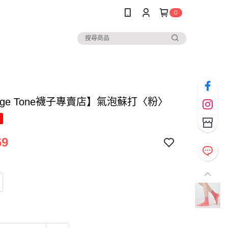
0
nge Tone襪子專賣店】氣泡蘇打〈粉〉
69