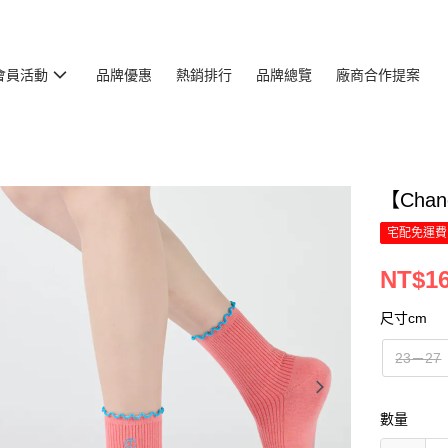
會員活動
品牌優惠
熱銷排行
品牌總覽
廠商合作提案
【Cha
宅配免運費
NT$1
尺寸cm
23－27
數量