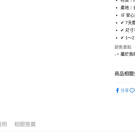
材質｜6
大哥付你
產地｜
相關說明
🛒 安
【大哥付
AFTEE先
✔ 7
1.本服務
2.付款方
相關說明
✔ 尺
流程，驗
【關於「A
✔ 1
ATM付款
完成交易
AFTEE
3.實際核
便利好安
銷售重點
4.訂單成
１．簡單
⸝⋆ 屬於我
消。如遇
２．便利
運送方式
無法說明
３．安心
【繳款方
付款後全
1.分期款
【「AFT
商品相關分
醒簡訊。
每筆NT$7
１．於結帳
2.透過簡
付」結帳
飾品/配件
帳／街口支
付款後7-1
２．訂單
分享
３．收到繳
飾品/配件
每筆NT$7
【注意事
／ATM／
1.本服務
※ 請注意
宅配
用戶於交
絡購買商品
款買賣價
先享後付
每筆NT$1
2.基於同
※ 交易是
說明
相關推薦
資料（包
是否繳費成
免運優惠
用，由本
付客戶支