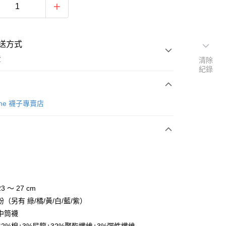
送方式
費
清除
紀錄
次付款
Tone 襪子專賣店
 ～ 27 cm
y
（另有 綠/橘/黃/白/藍/紫）
中筒襪