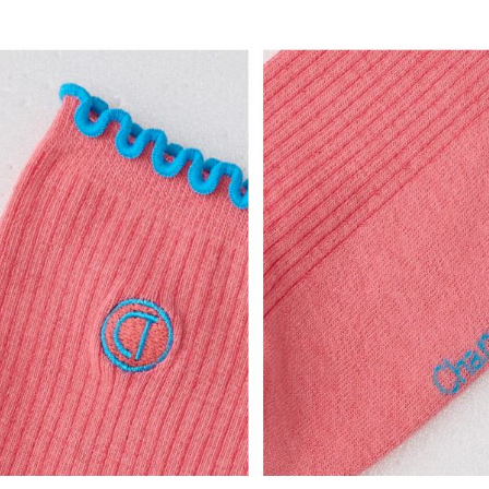
免運費
3.完整用
【注意事
京站台北店
１．透過由
交易，需
請自備購
求債權轉
免運費
２．關於
https://aft
３．未成
「AFTE
任。
４．使用「
即時審查
結果請求
５．嚴禁
形，恩沛
動。