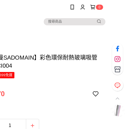
0
曼SADOMAIN】彩色環保耐熱玻璃吸管
I004
899免運
70