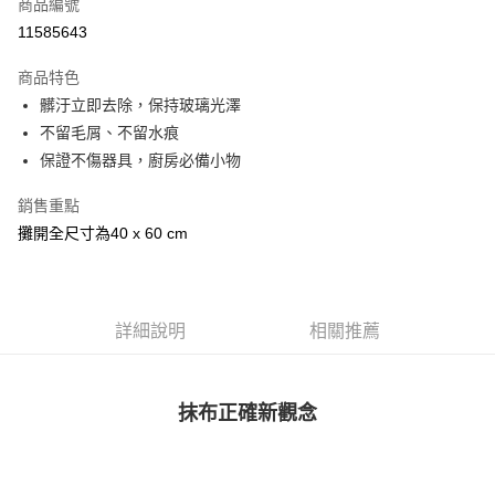
商品編號
街口支付
11585643
悠遊付
商品特色
Google Pay
髒汙立即去除，保持玻璃光澤
全盈+PAY
不留毛屑、不留水痕
保證不傷器具，廚房必備小物
大哥付你分期
相關說明
銷售重點
【大哥付你分期使用說明】
攤開全尺寸為40 x 60 cm
AFTEE先享後付
1.本服務由台灣大哥大提供，台灣大哥大用戶可立即使用無須另外申請。
2.付款方式選擇「大哥付你分期」，訂單成立後會自動跳轉到大哥付的交易
相關說明
流程，驗證手機門號後，選擇欲分期的期數、繳款截止日，確認付款後即完
【關於「AFTEE先享後付」】
成交易。
ATM付款
AFTEE先享後付是「在收到商品之後才付款」的支付方式。 讓您購物簡單
3.實際核准額度、可分期數及費用金額請依後續交易確認頁面所載為準。
便利好安心！
詳細說明
相關推薦
4.訂單成立30分鐘內，如未前往確認交易或遇審核未通過，訂單將自動取
１．簡單：不需註冊會員、不需綁卡、不需儲值。
運送方式
消。如遇「轉專審核」未通過狀況，表示未達大哥付你分期系統評分，恕無
２．便利：只要手機號碼，簡訊認證，即可結帳。
法說明評估內容。
３．安心：先確認商品／服務後，再付款。
付款後全家取貨
【繳款方式說明】
抹布正確新觀念
1.分期款項不併入電信帳單，「大哥付你分期」於每月結算日後寄送繳費提
每筆NT$70，滿NT$899(含以上)免運費
【「AFTEE先享後付」結帳流程】
醒簡訊。
１．於結帳方式選擇「AFTEE先享後付」後，將跳轉至「AFTEE先享後付」
2.透過簡訊連結打開帳單後，可選擇「超商條碼／台灣大直營門市／銀行轉
付款後7-11取貨
結帳頁面，進行簡訊認證並確認金額後，即可完成結帳。
帳／街口支付／iPASS MONEY」等通路繳費。
２．訂單成立數日內，您將收到繳費通知簡訊。