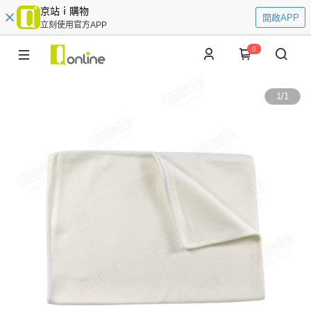
京站ｉ購物
開啟APP
立刻使用官方APP
0
1
/
1