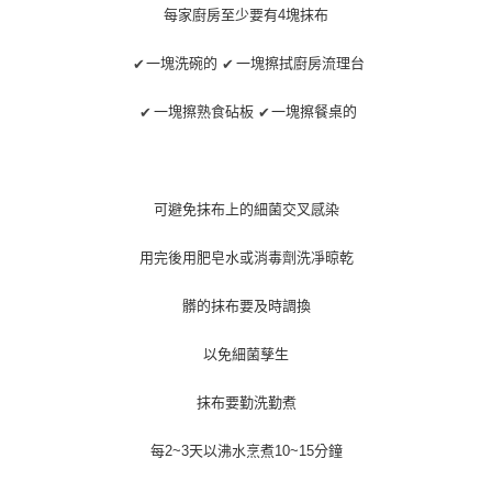
每筆NT$70，滿NT$899(含以上)免運費
３．收到繳費通知簡訊後14天內，點擊此簡訊中的連結，可透過四大超商／
每家廚房至少要有4塊抹布
【注意事項】
ATM／網路銀行／等多元方式進行付款，方視為交易完成。
宅配
1.本服務係由「台灣大哥大股份有限公司」（以下簡稱本公司）所提供，讓
※ 請注意：結帳手續完成當下不需立刻繳費，但若您需要取消訂單，請聯絡
一塊洗碗的
一塊擦拭廚房流理台
✔
✔
用戶於交易時，得透過本服務購買商品或服務，並由商店將買賣／分期付款
每筆NT$100，滿NT$1,000(含以上)免運費
購買商品的店家。未經商家同意取消之訂單仍視為有效，需透過AFTEE先享
買賣價金債權讓與本公司後，依約使用本公司帳單繳交帳款。
後付繳納相關費用。
2.基於同意付款使用「大哥付你分期」之契約關係目的，商店將以您的個人
一塊擦熟食砧板
一塊擦餐桌的
✔
✔
京站台北店客服中心(1F星巴克旁) 即日起不提供京站紙袋，取件時
※ 交易是否成功請以「AFTEE先享後付 」之結帳頁面顯示為準，若有關於
資料（包含姓名、電話或地址）提供予台灣大哥大進項蒐集、處理及利用，
是否繳費成功／繳費後需取消欲退款等相關疑問，請聯繫「AFTEE先享後付
請自備購物袋，若需購買紙袋可現場詢問
由本公司與您本人進行分期帳單所需資料之確認、核對及更正。
客戶支援中心」
https://netprotections.freshdesk.com/support/home
3.完整用戶服務條款，請詳閱以下連結：
https://oppay.tw/userRule
免運費
【注意事項】
可避免抹布上的細菌交叉感染
１．透過由恩沛科技股份有限公司提供之「AFTEE先享後付」服務完成之交
易，需依本服務之必要範圍內提供個人資料，並將交易相關給付款項請求債
權轉讓予恩沛科技股份有限公司。
用完後用肥皂水或消毒劑洗凈晾乾
２．關於個人資料處理事宜，請瀏覽以下網址：
https://aftee.tw/terms/#terms3
髒的抹布要及時調換
３．未成年的使用者請事先徵得法定代理人或監護人之同意方可使用
「AFTEE先享後付」，若未經同意申辦者引起之損失，本公司不負相關責
任。
以免細菌孳生
４．使用「AFTEE先享後付」時，將依據個別帳號之用戶狀況，依本公司即
時審查核予不同之上限額度；若仍有額度不足之情形，本公司將視審查結果
抹布要勤洗勤煮
請求用戶進行身份認證。
５．嚴禁一人註冊多個帳號或使用他人資訊註冊。若發現惡意使用之情形，
恩沛科技股份有限公司將有權停止該用戶之使用額度並採取法律行動。
每2~3天以沸水烹煮10~15分鐘