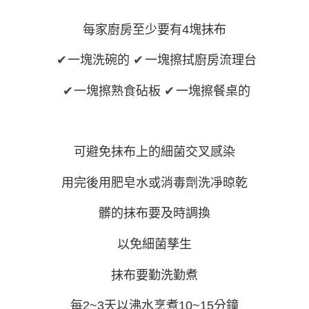
付款後7-11取貨
結帳頁面，進行簡訊認證並確認金額後，即可完成結帳。
帳／街口支付／iPASS MONEY」等通路繳費。
２．訂單成立數日內，您將收到繳費通知簡訊。
每筆NT$70，滿NT$1,000(含以上)免運費
３．收到繳費通知簡訊後14天內，點擊此簡訊中的連結，可透過四大超商／
每家廚房至少要有4塊抹布
【注意事項】
ATM／網路銀行／等多元方式進行付款，方視為交易完成。
宅配
1.本服務係由「台灣大哥大股份有限公司」（以下簡稱本公司）所提供，讓
※ 請注意：結帳手續完成當下不需立刻繳費，但若您需要取消訂單，請聯絡
✔
一塊洗碗的
✔
一塊擦拭廚房流理台
用戶於交易時，得透過本服務購買商品或服務，並由商店將買賣／分期付款
每筆NT$100，滿NT$1,200(含以上)免運費
購買商品的店家。未經商家同意取消之訂單仍視為有效，需透過AFTEE先享
買賣價金債權讓與本公司後，依約使用本公司帳單繳交帳款。
後付繳納相關費用。
2.基於同意付款使用「大哥付你分期」之契約關係目的，商店將以您的個人
京站台北店客服中心(1F星巴克旁) 即日起不提供京站紙袋，取件時
※ 交易是否成功請以「AFTEE先享後付 」之結帳頁面顯示為準，若有關於
✔
一塊擦熟食砧板
✔
一塊擦餐桌的
資料（包含姓名、電話或地址）提供予台灣大哥大進項蒐集、處理及利用，
是否繳費成功／繳費後需取消欲退款等相關疑問，請聯繫「AFTEE先享後付
請自備購物袋，若需購買紙袋可現場詢問
由本公司與您本人進行分期帳單所需資料之確認、核對及更正。
客戶支援中心」
https://netprotections.freshdesk.com/support/home
3.完整用戶服務條款，請詳閱以下連結：
https://oppay.tw/userRule
免運費
【注意事項】
可避免抹布上的細菌交叉感染
１．透過由恩沛科技股份有限公司提供之「AFTEE先享後付」服務完成之交
易，需依本服務之必要範圍內提供個人資料，並將交易相關給付款項請求債
權轉讓予恩沛科技股份有限公司。
用完後用肥皂水或消毒劑洗凈晾乾
２．關於個人資料處理事宜，請瀏覽以下網址：
https://aftee.tw/terms/#terms3
髒的抹布要及時調換
３．未成年的使用者請事先徵得法定代理人或監護人之同意方可使用
「AFTEE先享後付」，若未經同意申辦者引起之損失，本公司不負相關責
任。
以免細菌孳生
４．使用「AFTEE先享後付」時，將依據個別帳號之用戶狀況，依本公司即
時審查核予不同之上限額度；若仍有額度不足之情形，本公司將視審查結果
抹布要勤洗勤煮
請求用戶進行身份認證。
５．嚴禁一人註冊多個帳號或使用他人資訊註冊。若發現惡意使用之情形，
恩沛科技股份有限公司將有權停止該用戶之使用額度並採取法律行動。
每2~3天以沸水烹煮10~15分鐘