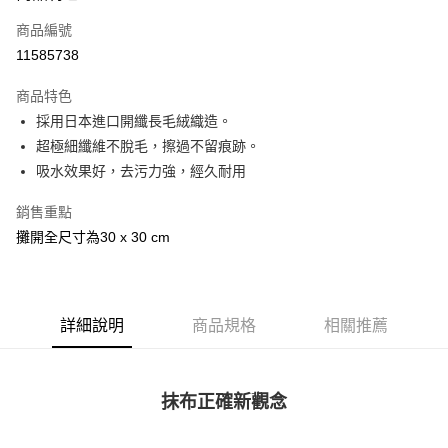
商品編號
街口支付
11585738
悠遊付
商品特色
Google Pay
採用日本進口開纖長毛絨織造。
全盈+PAY
超極細纖維不脫毛，擦過不留痕跡。
吸水效果好，去污力強，經久耐用
大哥付你分期
相關說明
銷售重點
【大哥付你分期使用說明】
攤開全尺寸為30 x 30 cm
AFTEE先享後付
1.本服務由台灣大哥大提供，台灣大哥大用戶可立即使用無須另外申請。
2.付款方式選擇「大哥付你分期」，訂單成立後會自動跳轉到大哥付的交易
相關說明
流程，驗證手機門號後，選擇欲分期的期數、繳款截止日，確認付款後即完
【關於「AFTEE先享後付」】
成交易。
ATM付款
AFTEE先享後付是「在收到商品之後才付款」的支付方式。 讓您購物簡單
3.實際核准額度、可分期數及費用金額請依後續交易確認頁面所載為準。
便利好安心！
詳細說明
商品規格
相關推薦
4.訂單成立30分鐘內，如未前往確認交易或遇審核未通過，訂單將自動取
１．簡單：不需註冊會員、不需綁卡、不需儲值。
運送方式
消。如遇「轉專審核」未通過狀況，表示未達大哥付你分期系統評分，恕無
２．便利：只要手機號碼，簡訊認證，即可結帳。
法說明評估內容。
３．安心：先確認商品／服務後，再付款。
付款後全家取貨
【繳款方式說明】
抹布正確新觀念
1.分期款項不併入電信帳單，「大哥付你分期」於每月結算日後寄送繳費提
每筆NT$70，滿NT$1,000(含以上)免運費
【「AFTEE先享後付」結帳流程】
醒簡訊。
１．於結帳方式選擇「AFTEE先享後付」後，將跳轉至「AFTEE先享後付」
2.透過簡訊連結打開帳單後，可選擇「超商條碼／台灣大直營門市／銀行轉