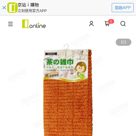
京站ｉ購物
開啟APP
立刻使用官方APP
0
1
/
1