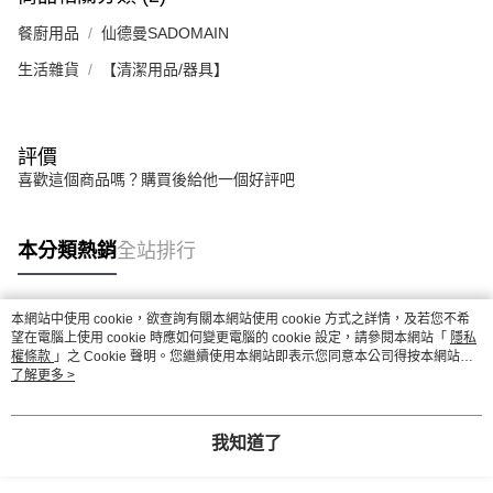
餐廚用品
仙德曼SADOMAIN
生活雜貨
【清潔用品/器具】
評價
喜歡這個商品嗎？購買後給他一個好評吧
本分類熱銷
全站排行
本網站中使用 cookie，欲查詢有關本網站使用 cookie 方式之詳情，及若您不希
熱門標籤
望在電腦上使用 cookie 時應如何變更電腦的 cookie 設定，請參閱本網站「
隱私
權條款
」之 Cookie 聲明。您繼續使用本網站即表示您同意本公司得按本網站使
用條款之 Cookie 聲明使用 cookie。
了解更多 >
我知道了