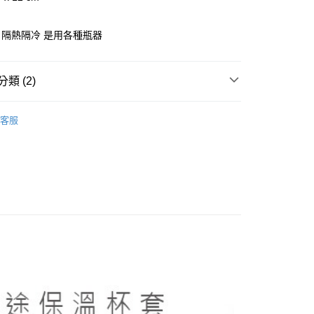
隔熱隔冷 是用各種瓶器
分期
你分期使用說明】
類 (2)
享後付
由台灣大哥大提供，台灣大哥大用戶可立即使用無須另外申請。
式選擇「大哥付你分期」，訂單成立後會自動跳轉到大哥付的交易
仙德曼SADOMAIN
證手機門號後，選擇欲分期的期數、繳款截止日，確認付款後即
FTEE先享後付」】
客服
。
先享後付是「在收到商品之後才付款」的支付方式。 讓您購物簡單
【飲料週邊配件】
准額度、可分期數及費用金額請依後續交易確認頁面所載為準。
心！
立30分鐘內，如未前往確認交易或遇審核未通過，訂單將自動取
：不需註冊會員、不需綁卡、不需儲值。
「轉專審核」未通過狀況，表示未達大哥付你分期系統評分，恕
：只要手機號碼，簡訊認證，即可結帳。
評估內容。
：先確認商品／服務後，再付款。
式說明】
家取貨
項不併入電信帳單，「大哥付你分期」於每月結算日後寄送繳費提
EE先享後付」結帳流程】
0，滿NT$899(含以上)免運費
方式選擇「AFTEE先享後付」後，將跳轉至「AFTEE先享後
訊連結打開帳單後，可選擇「超商條碼／台灣大直營門市／銀行轉
頁面，進行簡訊認證並確認金額後，即可完成結帳。
付／iPASS MONEY」等通路繳費。
1取貨
成立數日內，您將收到繳費通知簡訊。
費通知簡訊後14天內，點擊此簡訊中的連結，可透過四大超商
0，滿NT$899(含以上)免運費
項】
網路銀行／等多元方式進行付款，方視為交易完成。
係由「台灣大哥大股份有限公司」（以下簡稱本公司）所提供，讓
：結帳手續完成當下不需立刻繳費，但若您需要取消訂單，請聯
易時，得透過本服務購買商品或服務，並由商店將買賣／分期付
的店家。未經商家同意取消之訂單仍視為有效，需透過AFTEE
金債權讓與本公司後，依約使用本公司帳單繳交帳款。
繳納相關費用。
00，滿NT$1,000(含以上)免運費
意付款使用「大哥付你分期」之契約關係目的，商店將以您的個人