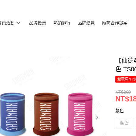
會員活動
品牌優惠
熱銷排行
品牌總覽
廠商合作提案
【仙德曼
色 TS0
超取滿NT$
NT$200
NT$1
顏色
藍色