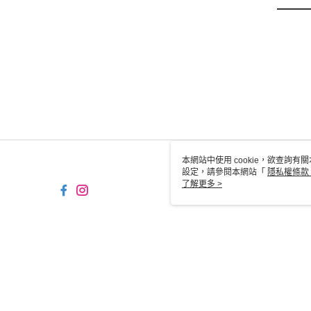
本網站中使用 cookie，欲查詢有關
設定，請參閱本網站「
隱私權條款
使用 cookie。
了解更多 >
TW-MWG1-61-163 Web2.0
© 2026 by 京站數位廣場股份有限公司