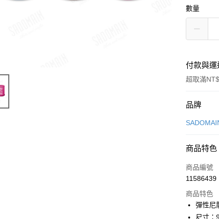
數量
付款與運
超取滿NT$
付款方式
品牌
信用卡一
SADOMA
LINE Pay
商品特色
Apple Pay
商品編號
街口支付
11586439
商品特色
悠遊付
彈性尼
Google Pa
尺寸：9 