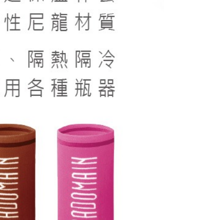
否成功請以「AFTEE先享後付 」之結帳頁面顯示為準，若有關於
含姓名、電話或地址）提供予台灣大哥大進項蒐集、處理及利
功／繳費後需取消欲退款等相關疑問，請聯繫「AFTEE先享後
客服中心(1F星巴克旁) 即日起不提供京站紙袋，取件時
公司與您本人進行分期帳單所需資料之確認、核對及更正。
援中心」
https://netprotections.freshdesk.com/support/home
物袋，若需購買紙袋可現場詢問
戶服務條款，請詳閱以下連結：
https://oppay.tw/userRule
項】
恩沛科技股份有限公司提供之「AFTEE先享後付」服務完成之
依本服務之必要範圍內提供個人資料，並將交易相關給付款項請
讓予恩沛科技股份有限公司。
個人資料處理事宜，請瀏覽以下網址：
ee.tw/terms/#terms3
年的使用者請事先徵得法定代理人或監護人之同意方可使用
E先享後付」，若未經同意申辦者引起之損失，本公司不負相關責
AFTEE先享後付」時，將依據個別帳號之用戶狀況，依本公司
核予不同之上限額度；若仍有額度不足之情形，本公司將視審查
用戶進行身份認證。
一人註冊多個帳號或使用他人資訊註冊。若發現惡意使用之情
科技股份有限公司將有權停止該用戶之使用額度並採取法律行