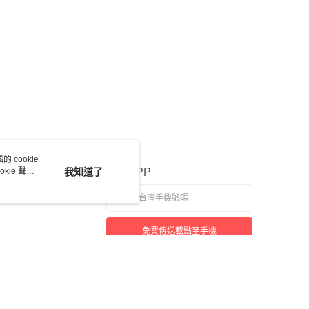
 cookie
kie 聲明
我知道了
官方APP
免費傳送載點至手機
若接到可疑電話，請洽詢165反詐騙專線
本站最佳瀏覽環境請使用 Google Chrome、Firefox 或 Edge 以上版本