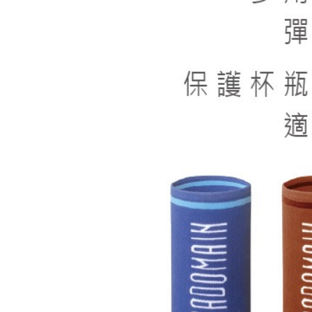
※ 交易是
資料（包
是否繳費成
京站台北店
用，由本
付客戶支
請自備購
3.完整用
免運費
【注意事
１．透過由
交易，需
求債權轉
２．關於
https://aft
３．未成
「AFTE
任。
４．使用「
即時審查
結果請求
５．嚴禁
形，恩沛
動。