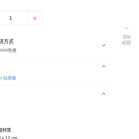
清除
送方式
紀錄
899免運
次付款
IN 仙德曼
龍材質
y
x 12 cm