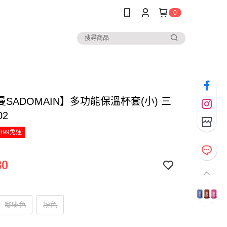
0
SADOMAIN】多功能保溫杯套(小) 三
02
899免運
80
咖啡色
粉色