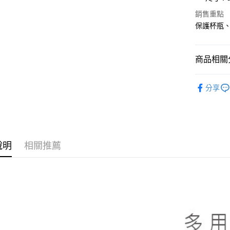
全盈+PAY
銷售重點
保護杯瓶、
大哥付你
相關說明
【大哥付
商品相關分
AFTEE先
1.本服務
2.付款方
相關說明
餐廚用品
流程，驗
【關於「A
分享
ATM付款
完成交易
AFTEE
餐廚用品
3.實際核
便利好安
4.訂單成
１．簡單
消。如遇
２．便利
運送方式
無法說明
３．安心
【繳款方
付款後全
說明
相關推薦
1.分期款
【「AFT
醒簡訊。
每筆NT$7
１．於結帳
2.透過簡
付」結帳
帳／街口支
付款後7-1
２．訂單
３．收到繳
每筆NT$7
【注意事
／ATM／
1.本服務
※ 請注意
宅配
用戶於交
絡購買商品
款買賣價
先享後付
每筆NT$1
2.基於同