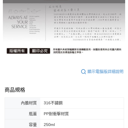
顯示電腦版詳細說明
商品規格
內膽材質
316不鏽鋼
瓶蓋
PP耐衝擊材質
容量
250ml