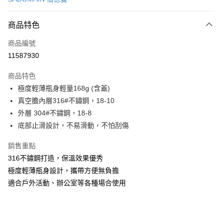
LINE Pay
商品特色
Apple Pay
商品編號
街口支付
11587930
悠遊付
商品特色
Google Pay
極度輕薄瓶身輕量168g (含蓋)
全盈+PAY
真空膽內層316#不鏽鋼，18-10
外層 304#不鏽鋼，18-8
大哥付你分期
底部止滑設計，不易滑動，不怕刮傷
相關說明
【大哥付你分期使用說明】
銷售重點
AFTEE先享後付
1.本服務由台灣大哥大提供，台灣大哥大用戶可立即使用無須另外申請。
316不鏽鋼打造，保溫效果優秀
2.付款方式選擇「大哥付你分期」，訂單成立後會自動跳轉到大哥付的交易
相關說明
流程，驗證手機門號後，選擇欲分期的期數、繳款截止日，確認付款後即完
極度輕薄瓶身設計，攜帶方便無負擔
【關於「AFTEE先享後付」】
成交易。
ATM付款
AFTEE先享後付是「在收到商品之後才付款」的支付方式。 讓您購物簡單
適合戶外活動、辦公室等各種場合使用
3.實際核准額度、可分期數及費用金額請依後續交易確認頁面所載為準。
便利好安心！
4.訂單成立30分鐘內，如未前往確認交易或遇審核未通過，訂單將自動取
１．簡單：不需註冊會員、不需綁卡、不需儲值。
運送方式
消。如遇「轉專審核」未通過狀況，表示未達大哥付你分期系統評分，恕無
２．便利：只要手機號碼，簡訊認證，即可結帳。
法說明評估內容。
３．安心：先確認商品／服務後，再付款。
付款後全家取貨
【繳款方式說明】