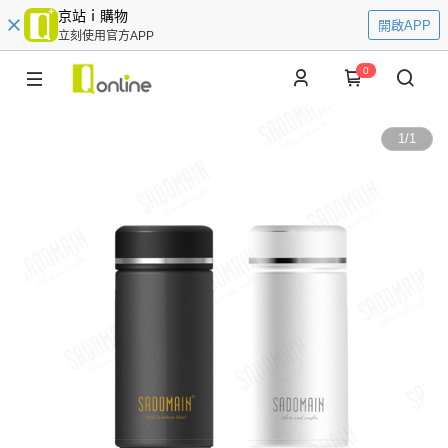
京站ｉ購物
開啟APP
立刻使用官方APP
0
1
/
1