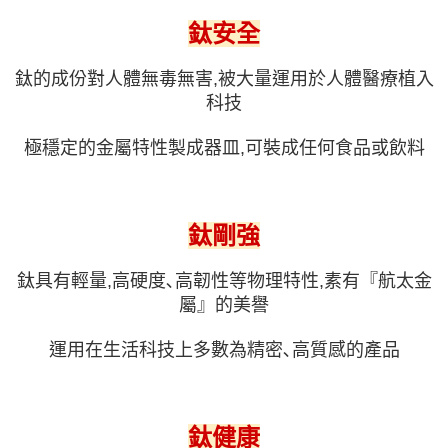
1.分期款項不併入電信帳單，「大哥付你分期」於每月結算日後寄送繳費提
每筆NT$70，滿NT$899(含以上)免運費
【「AFTEE先享後付」結帳流程】
鈦安全
醒簡訊。
１．於結帳方式選擇「AFTEE先享後付」後，將跳轉至「AFTEE先享後付」
2.透過簡訊連結打開帳單後，可選擇「超商條碼／台灣大直營門市／銀行轉
付款後7-11取貨
結帳頁面，進行簡訊認證並確認金額後，即可完成結帳。
帳／街口支付／iPASS MONEY」等通路繳費。
鈦的成份對人體無毒無害,被大量運用於人體醫療植入
２．訂單成立數日內，您將收到繳費通知簡訊。
每筆NT$70，滿NT$899(含以上)免運費
３．收到繳費通知簡訊後14天內，點擊此簡訊中的連結，可透過四大超商／
科技
【注意事項】
ATM／網路銀行／等多元方式進行付款，方視為交易完成。
宅配
1.本服務係由「台灣大哥大股份有限公司」（以下簡稱本公司）所提供，讓
※ 請注意：結帳手續完成當下不需立刻繳費，但若您需要取消訂單，請聯絡
用戶於交易時，得透過本服務購買商品或服務，並由商店將買賣／分期付款
極穩定的金屬特性製成器皿,可裝成任何食品或飲料
每筆NT$100，滿NT$1,000(含以上)免運費
購買商品的店家。未經商家同意取消之訂單仍視為有效，需透過AFTEE先享
買賣價金債權讓與本公司後，依約使用本公司帳單繳交帳款。
後付繳納相關費用。
2.基於同意付款使用「大哥付你分期」之契約關係目的，商店將以您的個人
京站台北店客服中心(1F星巴克旁) 即日起不提供京站紙袋，取件時
※ 交易是否成功請以「AFTEE先享後付 」之結帳頁面顯示為準，若有關於
資料（包含姓名、電話或地址）提供予台灣大哥大進項蒐集、處理及利用，
是否繳費成功／繳費後需取消欲退款等相關疑問，請聯繫「AFTEE先享後付
請自備購物袋，若需購買紙袋可現場詢問
由本公司與您本人進行分期帳單所需資料之確認、核對及更正。
客戶支援中心」
https://netprotections.freshdesk.com/support/home
鈦剛強
3.完整用戶服務條款，請詳閱以下連結：
https://oppay.tw/userRule
免運費
【注意事項】
１．透過由恩沛科技股份有限公司提供之「AFTEE先享後付」服務完成之交
鈦具有輕量,高硬度､高韌性等物理特性,素有『航太金
易，需依本服務之必要範圍內提供個人資料，並將交易相關給付款項請求債
屬』的美譽
權轉讓予恩沛科技股份有限公司。
２．關於個人資料處理事宜，請瀏覽以下網址：
運用在生活科技上多數為精密､高質感的產品
https://aftee.tw/terms/#terms3
３．未成年的使用者請事先徵得法定代理人或監護人之同意方可使用
「AFTEE先享後付」，若未經同意申辦者引起之損失，本公司不負相關責
任。
４．使用「AFTEE先享後付」時，將依據個別帳號之用戶狀況，依本公司即
鈦健康
時審查核予不同之上限額度；若仍有額度不足之情形，本公司將視審查結果