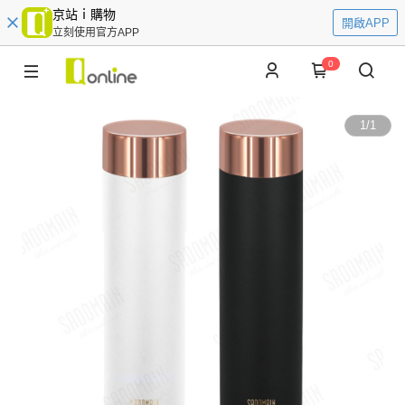
京站ｉ購物
開啟APP
立刻使用官方APP
0
1
/
1