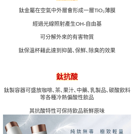
請求用戶進行身份認證。
５．嚴禁一人註冊多個帳號或使用他人資訊註冊。若發現惡意使用之情形，
鈦金屬在空氣中外層會形成一層TiO₂薄膜
恩沛科技股份有限公司將有權停止該用戶之使用額度並採取法律行動。
經過光線照射產生OH-自由基
可分解外來的有害物質
鈦保溫杯藉此達到抑菌､保鮮､除臭的效果
鈦抗酸
鈦製容器可盛放咖啡､茶､果汁､中藥､乳製品､碳酸飲料
等各種冷熱偏酸性飲品
其抗酸特性可保持飲品新鮮原味