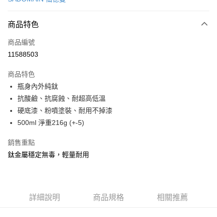
LINE Pay
商品特色
Apple Pay
商品編號
街口支付
11588503
悠遊付
商品特色
Google Pay
瓶身內外純鈦
全盈+PAY
抗酸鹼、抗腐蝕、耐超高低溫
硬底漆、粉噴塗裝、耐用不掉漆
大哥付你分期
500ml 淨重216g (+-5)
相關說明
【大哥付你分期使用說明】
銷售重點
AFTEE先享後付
1.本服務由台灣大哥大提供，台灣大哥大用戶可立即使用無須另外申請。
鈦金屬穩定無毒，輕量耐用
2.付款方式選擇「大哥付你分期」，訂單成立後會自動跳轉到大哥付的交易
相關說明
流程，驗證手機門號後，選擇欲分期的期數、繳款截止日，確認付款後即完
【關於「AFTEE先享後付」】
成交易。
ATM付款
AFTEE先享後付是「在收到商品之後才付款」的支付方式。 讓您購物簡單
3.實際核准額度、可分期數及費用金額請依後續交易確認頁面所載為準。
便利好安心！
4.訂單成立30分鐘內，如未前往確認交易或遇審核未通過，訂單將自動取
１．簡單：不需註冊會員、不需綁卡、不需儲值。
詳細說明
商品規格
相關推薦
運送方式
消。如遇「轉專審核」未通過狀況，表示未達大哥付你分期系統評分，恕無
２．便利：只要手機號碼，簡訊認證，即可結帳。
法說明評估內容。
３．安心：先確認商品／服務後，再付款。
付款後全家取貨
【繳款方式說明】