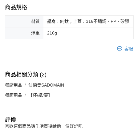
商品規格
材質
瓶身：純鈦；上蓋：316不鏽鋼、PP、矽膠
淨重
216g
客服
商品相關分類 (2)
餐廚用品
仙德曼SADOMAIN
餐廚用品
【杯/瓶/壺】
評價
喜歡這個商品嗎？購買後給他一個好評吧