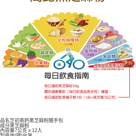
品名
芝初高鈣黑芝麻粉隨手包
成分
黑芝麻粉
內容量
7公克 x 12入
製造地(國)
台灣