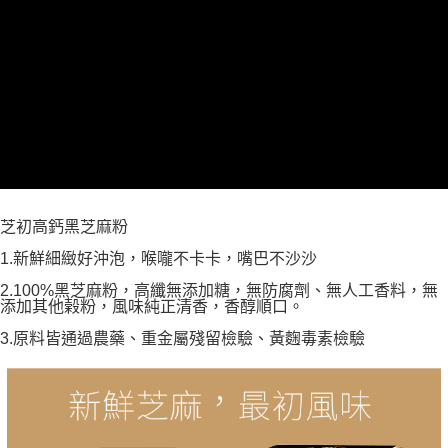
帳／街口支付／iPASS MONEY」等通路繳費。
２．訂單成立數日內，您將收到繳費通知簡訊。
每筆NT$70，滿NT$899(含以上)免運費
３．收到繳費通知簡訊後14天內，點擊此簡訊中的連結，可透過四大超商／
【注意事項】
ATM／網路銀行／等多元方式進行付款，方視為交易完成。
宅配
1.本服務係由「台灣大哥大股份有限公司」（以下簡稱本公司）所提供，讓
※ 請注意：結帳手續完成當下不需立刻繳費，但若您需要取消訂單，請聯絡
用戶於交易時，得透過本服務購買商品或服務，並由商店將買賣／分期付款
每筆NT$100，滿NT$1,000(含以上)免運費
購買商品的店家。未經商家同意取消之訂單仍視為有效，需透過AFTEE先享
買賣價金債權讓與本公司後，依約使用本公司帳單繳交帳款。
後付繳納相關費用。
2.基於同意付款使用「大哥付你分期」之契約關係目的，商店將以您的個人
京站台北店客服中心(1F星巴克旁) 即日起不提供京站紙袋，取件時
※ 交易是否成功請以「AFTEE先享後付 」之結帳頁面顯示為準，若有關於
資料（包含姓名、電話或地址）提供予台灣大哥大進項蒐集、處理及利用，
是否繳費成功／繳費後需取消欲退款等相關疑問，請聯繫「AFTEE先享後付
請自備購物袋，若需購買紙袋可現場詢問
由本公司與您本人進行分期帳單所需資料之確認、核對及更正。
客戶支援中心」
https://netprotections.freshdesk.com/support/home
3.完整用戶服務條款，請詳閱以下連結：
https://oppay.tw/userRule
免運費
【注意事項】
１．透過由恩沛科技股份有限公司提供之「AFTEE先享後付」服務完成之交
芝初高鈣黑芝麻粉
易，需依本服務之必要範圍內提供個人資料，並將交易相關給付款項請求債
權轉讓予恩沛科技股份有限公司。
1.新鮮細緻好沖泡，喉嚨不卡卡，嘴巴不沙沙
２．關於個人資料處理事宜，請瀏覽以下網址：
https://aftee.tw/terms/#terms3
2.100%黑芝麻粉，高纖無添加糖，無防腐劑、無人工香料，無
３．未成年的使用者請事先徵得法定代理人或監護人之同意方可使用
添加其他榖粉，風味純正清香，香醇順口。
「AFTEE先享後付」，若未經同意申辦者引起之損失，本公司不負相關責
3.原料皆通過農藥、重金屬殘留檢驗、黃麴毒素檢驗
任。
４．使用「AFTEE先享後付」時，將依據個別帳號之用戶狀況，依本公司即
時審查核予不同之上限額度；若仍有額度不足之情形，本公司將視審查結果
請求用戶進行身份認證。
５．嚴禁一人註冊多個帳號或使用他人資訊註冊。若發現惡意使用之情形，
恩沛科技股份有限公司將有權停止該用戶之使用額度並採取法律行動。