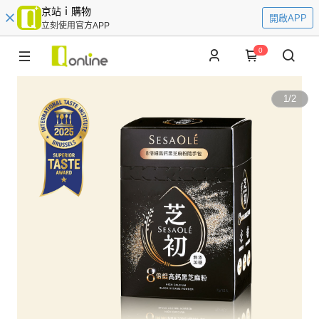
京站ｉ購物
開啟APP
立刻使用官方APP
0
1
/
2