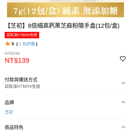
【芝初】8倍細高鈣黑芝麻粉隨手盒(12包/盒)
超取滿NT$899免運
5
(
1
則評價
)
NT$199
NT$139
付款與運送方式
超取滿NT$899免運
付款方式
品牌
信用卡一次付款
芝初
LINE Pay
商品特色
Apple Pay