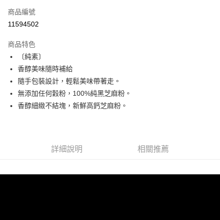
商品編號
街口支付
11594502
悠遊付
商品特色
Google Pay
〔純素〕
全盈+PAY
香醇美味隨時補給
隨手包裝設計，輕鬆美味帶著走。
大哥付你分期
無添加任何穀粉，100%純黑芝麻粉。
相關說明
香醇細緻不結塊，新鮮高鈣芝麻粉。
【大哥付你分期使用說明】
AFTEE先享後付
1.本服務由台灣大哥大提供，台灣大哥大用戶可立即使用無須另外申請。
2.付款方式選擇「大哥付你分期」，訂單成立後會自動跳轉到大哥付的交易
相關說明
流程，驗證手機門號後，選擇欲分期的期數、繳款截止日，確認付款後即完
【關於「AFTEE先享後付」】
成交易。
ATM付款
AFTEE先享後付是「在收到商品之後才付款」的支付方式。 讓您購物簡單
詳細說明
相關推薦
3.實際核准額度、可分期數及費用金額請依後續交易確認頁面所載為準。
便利好安心！
4.訂單成立30分鐘內，如未前往確認交易或遇審核未通過，訂單將自動取
１．簡單：不需註冊會員、不需綁卡、不需儲值。
運送方式
消。如遇「轉專審核」未通過狀況，表示未達大哥付你分期系統評分，恕無
２．便利：只要手機號碼，簡訊認證，即可結帳。
法說明評估內容。
３．安心：先確認商品／服務後，再付款。
付款後全家取貨
【繳款方式說明】
1.分期款項不併入電信帳單，「大哥付你分期」於每月結算日後寄送繳費提
每筆NT$70，滿NT$899(含以上)免運費
【「AFTEE先享後付」結帳流程】
醒簡訊。
１．於結帳方式選擇「AFTEE先享後付」後，將跳轉至「AFTEE先享後付」
2.透過簡訊連結打開帳單後，可選擇「超商條碼／台灣大直營門市／銀行轉
付款後7-11取貨
結帳頁面，進行簡訊認證並確認金額後，即可完成結帳。