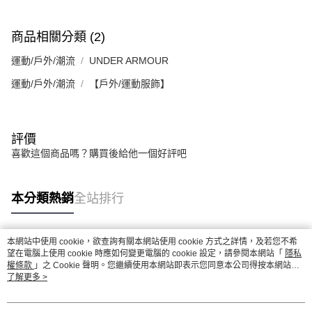
商品相關分類 (2)
運動/戶外/潮流
UNDER ARMOUR
運動/戶外/潮流
【戶外/運動服飾】
評價
喜歡這個商品嗎？購買後給他一個好評吧
本分類熱銷
全站排行
本網站中使用 cookie，欲查詢有關本網站使用 cookie 方式之詳情，及若您不希
熱門標籤
望在電腦上使用 cookie 時應如何變更電腦的 cookie 設定，請參閱本網站「
隱私
權條款
」之 Cookie 聲明。您繼續使用本網站即表示您同意本公司得按本網站使
用條款之 Cookie 聲明使用 cookie。
了解更多 >