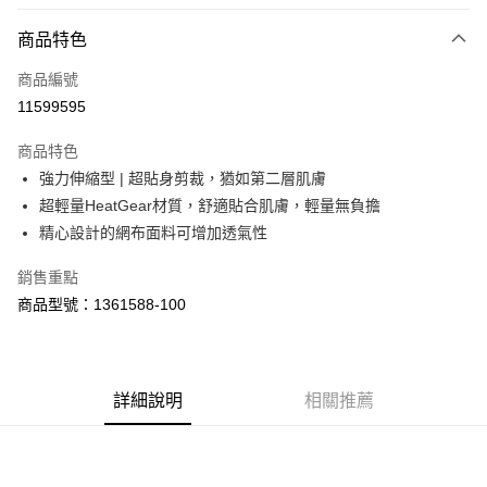
LINE Pay
商品特色
Apple Pay
商品編號
街口支付
11599595
悠遊付
商品特色
Google Pay
強力伸縮型 | 超貼身剪裁，猶如第二層肌膚
全盈+PAY
超輕量HeatGear材質，舒適貼合肌膚，輕量無負擔
精心設計的網布面料可增加透氣性
大哥付你分期
相關說明
銷售重點
【大哥付你分期使用說明】
商品型號：1361588-100
AFTEE先享後付
1.本服務由台灣大哥大提供，台灣大哥大用戶可立即使用無須另外申請。
2.付款方式選擇「大哥付你分期」，訂單成立後會自動跳轉到大哥付的交易
相關說明
流程，驗證手機門號後，選擇欲分期的期數、繳款截止日，確認付款後即完
【關於「AFTEE先享後付」】
成交易。
ATM付款
AFTEE先享後付是「在收到商品之後才付款」的支付方式。 讓您購物簡單
3.實際核准額度、可分期數及費用金額請依後續交易確認頁面所載為準。
便利好安心！
詳細說明
相關推薦
4.訂單成立30分鐘內，如未前往確認交易或遇審核未通過，訂單將自動取
１．簡單：不需註冊會員、不需綁卡、不需儲值。
運送方式
消。如遇「轉專審核」未通過狀況，表示未達大哥付你分期系統評分，恕無
２．便利：只要手機號碼，簡訊認證，即可結帳。
法說明評估內容。
３．安心：先確認商品／服務後，再付款。
付款後全家取貨
【繳款方式說明】