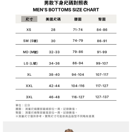
1.分期款項不併入電信帳單，「大哥付你分期」於每月結算日後寄送繳費提
每筆NT$70，滿NT$899(含以上)免運費
【「AFTEE先享後付」結帳流程】
醒簡訊。
１．於結帳方式選擇「AFTEE先享後付」後，將跳轉至「AFTEE先享後付」
2.透過簡訊連結打開帳單後，可選擇「超商條碼／台灣大直營門市／銀行轉
付款後7-11取貨
結帳頁面，進行簡訊認證並確認金額後，即可完成結帳。
帳／街口支付／iPASS MONEY」等通路繳費。
２．訂單成立數日內，您將收到繳費通知簡訊。
每筆NT$70，滿NT$899(含以上)免運費
３．收到繳費通知簡訊後14天內，點擊此簡訊中的連結，可透過四大超商／
【注意事項】
ATM／網路銀行／等多元方式進行付款，方視為交易完成。
宅配
1.本服務係由「台灣大哥大股份有限公司」（以下簡稱本公司）所提供，讓
※ 請注意：結帳手續完成當下不需立刻繳費，但若您需要取消訂單，請聯絡
用戶於交易時，得透過本服務購買商品或服務，並由商店將買賣／分期付款
每筆NT$100，滿NT$1,000(含以上)免運費
購買商品的店家。未經商家同意取消之訂單仍視為有效，需透過AFTEE先享
買賣價金債權讓與本公司後，依約使用本公司帳單繳交帳款。
後付繳納相關費用。
2.基於同意付款使用「大哥付你分期」之契約關係目的，商店將以您的個人
京站台北店客服中心(1F星巴克旁) 即日起不提供京站紙袋，取件時
※ 交易是否成功請以「AFTEE先享後付 」之結帳頁面顯示為準，若有關於
資料（包含姓名、電話或地址）提供予台灣大哥大進項蒐集、處理及利用，
是否繳費成功／繳費後需取消欲退款等相關疑問，請聯繫「AFTEE先享後付
請自備購物袋，若需購買紙袋可現場詢問
由本公司與您本人進行分期帳單所需資料之確認、核對及更正。
客戶支援中心」
https://netprotections.freshdesk.com/support/home
3.完整用戶服務條款，請詳閱以下連結：
https://oppay.tw/userRule
免運費
【注意事項】
１．透過由恩沛科技股份有限公司提供之「AFTEE先享後付」服務完成之交
易，需依本服務之必要範圍內提供個人資料，並將交易相關給付款項請求債
權轉讓予恩沛科技股份有限公司。
２．關於個人資料處理事宜，請瀏覽以下網址：
https://aftee.tw/terms/#terms3
３．未成年的使用者請事先徵得法定代理人或監護人之同意方可使用
「AFTEE先享後付」，若未經同意申辦者引起之損失，本公司不負相關責
任。
４．使用「AFTEE先享後付」時，將依據個別帳號之用戶狀況，依本公司即
時審查核予不同之上限額度；若仍有額度不足之情形，本公司將視審查結果
請求用戶進行身份認證。