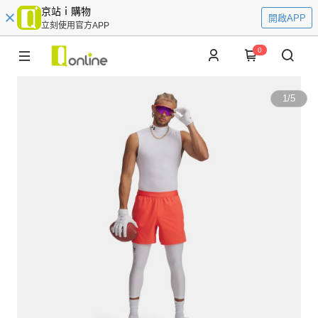
京站ｉ購物
開啟APP
立刻使用官方APP
0
1
/
5