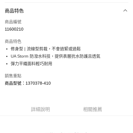
LINE Pay
商品特色
Apple Pay
商品編號
街口支付
11600210
悠遊付
商品特色
Google Pay
修身型 | 流線型剪裁，不會過緊或過鬆
全盈+PAY
UA Storm 防潑水科技，提供表層抗水防護且透氣
彈力平織面料輕巧耐用
大哥付你分期
相關說明
銷售重點
【大哥付你分期使用說明】
商品型號：1370378-410
AFTEE先享後付
1.本服務由台灣大哥大提供，台灣大哥大用戶可立即使用無須另外申請。
2.付款方式選擇「大哥付你分期」，訂單成立後會自動跳轉到大哥付的交易
相關說明
流程，驗證手機門號後，選擇欲分期的期數、繳款截止日，確認付款後即完
【關於「AFTEE先享後付」】
成交易。
ATM付款
AFTEE先享後付是「在收到商品之後才付款」的支付方式。 讓您購物簡單
3.實際核准額度、可分期數及費用金額請依後續交易確認頁面所載為準。
便利好安心！
詳細說明
相關推薦
4.訂單成立30分鐘內，如未前往確認交易或遇審核未通過，訂單將自動取
１．簡單：不需註冊會員、不需綁卡、不需儲值。
運送方式
消。如遇「轉專審核」未通過狀況，表示未達大哥付你分期系統評分，恕無
２．便利：只要手機號碼，簡訊認證，即可結帳。
法說明評估內容。
３．安心：先確認商品／服務後，再付款。
付款後全家取貨
【繳款方式說明】