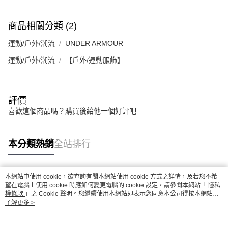
商品相關分類 (2)
運動/戶外/潮流
UNDER ARMOUR
運動/戶外/潮流
【戶外/運動服飾】
評價
喜歡這個商品嗎？購買後給他一個好評吧
本分類熱銷
全站排行
本網站中使用 cookie，欲查詢有關本網站使用 cookie 方式之詳情，及若您不希
熱門標籤
望在電腦上使用 cookie 時應如何變更電腦的 cookie 設定，請參閱本網站「
隱私
權條款
」之 Cookie 聲明。您繼續使用本網站即表示您同意本公司得按本網站使
用條款之 Cookie 聲明使用 cookie。
了解更多 >