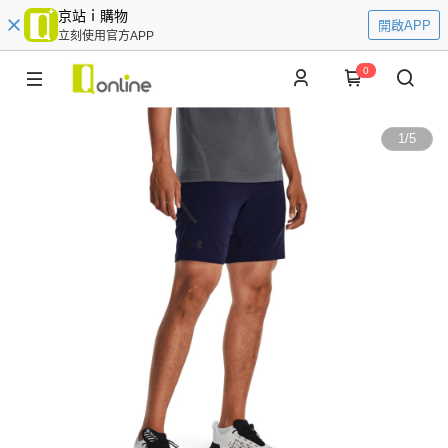
京站ｉ購物
開啟APP
立刻使用官方APP
0
1
/
5