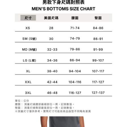
1.分期款項不併入電信帳單，「大哥付你分期」於每月結算日後寄送繳費提
每筆NT$70，滿NT$1,000(含以上)免運費
【「AFTEE先享後付」結帳流程】
醒簡訊。
１．於結帳方式選擇「AFTEE先享後付」後，將跳轉至「AFTEE先享後付」
2.透過簡訊連結打開帳單後，可選擇「超商條碼／台灣大直營門市／銀行轉
付款後7-11取貨
結帳頁面，進行簡訊認證並確認金額後，即可完成結帳。
帳／街口支付／iPASS MONEY」等通路繳費。
２．訂單成立數日內，您將收到繳費通知簡訊。
每筆NT$70，滿NT$1,000(含以上)免運費
３．收到繳費通知簡訊後14天內，點擊此簡訊中的連結，可透過四大超商／
【注意事項】
ATM／網路銀行／等多元方式進行付款，方視為交易完成。
宅配
1.本服務係由「台灣大哥大股份有限公司」（以下簡稱本公司）所提供，讓
※ 請注意：結帳手續完成當下不需立刻繳費，但若您需要取消訂單，請聯絡
用戶於交易時，得透過本服務購買商品或服務，並由商店將買賣／分期付款
每筆NT$100，滿NT$1,200(含以上)免運費
購買商品的店家。未經商家同意取消之訂單仍視為有效，需透過AFTEE先享
買賣價金債權讓與本公司後，依約使用本公司帳單繳交帳款。
後付繳納相關費用。
2.基於同意付款使用「大哥付你分期」之契約關係目的，商店將以您的個人
京站台北店客服中心(1F星巴克旁) 即日起不提供京站紙袋，取件時
※ 交易是否成功請以「AFTEE先享後付 」之結帳頁面顯示為準，若有關於
資料（包含姓名、電話或地址）提供予台灣大哥大進項蒐集、處理及利用，
是否繳費成功／繳費後需取消欲退款等相關疑問，請聯繫「AFTEE先享後付
請自備購物袋，若需購買紙袋可現場詢問
由本公司與您本人進行分期帳單所需資料之確認、核對及更正。
客戶支援中心」
https://netprotections.freshdesk.com/support/home
3.完整用戶服務條款，請詳閱以下連結：
https://oppay.tw/userRule
免運費
【注意事項】
１．透過由恩沛科技股份有限公司提供之「AFTEE先享後付」服務完成之交
易，需依本服務之必要範圍內提供個人資料，並將交易相關給付款項請求債
權轉讓予恩沛科技股份有限公司。
２．關於個人資料處理事宜，請瀏覽以下網址：
https://aftee.tw/terms/#terms3
３．未成年的使用者請事先徵得法定代理人或監護人之同意方可使用
「AFTEE先享後付」，若未經同意申辦者引起之損失，本公司不負相關責
任。
４．使用「AFTEE先享後付」時，將依據個別帳號之用戶狀況，依本公司即
時審查核予不同之上限額度；若仍有額度不足之情形，本公司將視審查結果
請求用戶進行身份認證。