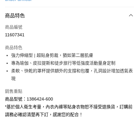
LINE Pay
商品特色
Apple Pay
商品編號
街口支付
11607341
悠遊付
商品特色
Google Pay
強力伸縮型 | 超貼身剪裁，猶如第二層肌膚
全盈+PAY
專為瑜伽、皮拉提斯和徒步旅行等低強度活動量身定制
柔軟、快乾的罩杯提供額外的支撐和包覆，孔洞設計增加透氣表
大哥付你分期
現
相關說明
【大哥付你分期使用說明】
銷售重點
AFTEE先享後付
1.本服務由台灣大哥大提供，台灣大哥大用戶可立即使用無須另外申請。
商品型號：1386424-600
2.付款方式選擇「大哥付你分期」，訂單成立後會自動跳轉到大哥付的交易
相關說明
流程，驗證手機門號後，選擇欲分期的期數、繳款截止日，確認付款後即完
*基於個人衛生考量，內衣內褲等貼身衣物恕不接受退換貨，訂購前
【關於「AFTEE先享後付」】
成交易。
ATM付款
AFTEE先享後付是「在收到商品之後才付款」的支付方式。 讓您購物簡單
請務必確認清楚再下訂，感謝您的配合！
3.實際核准額度、可分期數及費用金額請依後續交易確認頁面所載為準。
便利好安心！
4.訂單成立30分鐘內，如未前往確認交易或遇審核未通過，訂單將自動取
１．簡單：不需註冊會員、不需綁卡、不需儲值。
運送方式
消。如遇「轉專審核」未通過狀況，表示未達大哥付你分期系統評分，恕無
２．便利：只要手機號碼，簡訊認證，即可結帳。
法說明評估內容。
３．安心：先確認商品／服務後，再付款。
付款後全家取貨
【繳款方式說明】