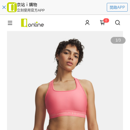
京站ｉ購物
開啟APP
立刻使用官方APP
0
1
/
3