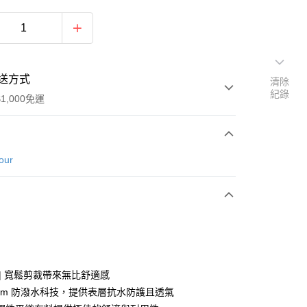
送方式
清除
紀錄
1,000免運
次付款
our
 | 寬鬆剪裁帶來無比舒適感
y
torm 防潑水科技，提供表層抗水防護且透氣