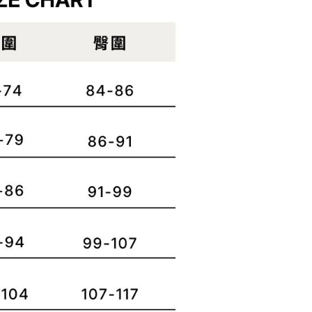
功／繳費後需取消欲退款等相關疑問，請聯繫「AFTEE先享後
客服中心(1F星巴克旁) 即日起不提供京站紙袋，取件時
公司與您本人進行分期帳單所需資料之確認、核對及更正。
援中心」
https://netprotections.freshdesk.com/support/home
物袋，若需購買紙袋可現場詢問
戶服務條款，請詳閱以下連結：
https://oppay.tw/userRule
項】
恩沛科技股份有限公司提供之「AFTEE先享後付」服務完成之
依本服務之必要範圍內提供個人資料，並將交易相關給付款項請
讓予恩沛科技股份有限公司。
個人資料處理事宜，請瀏覽以下網址：
ee.tw/terms/#terms3
年的使用者請事先徵得法定代理人或監護人之同意方可使用
E先享後付」，若未經同意申辦者引起之損失，本公司不負相關責
AFTEE先享後付」時，將依據個別帳號之用戶狀況，依本公司
核予不同之上限額度；若仍有額度不足之情形，本公司將視審查
用戶進行身份認證。
一人註冊多個帳號或使用他人資訊註冊。若發現惡意使用之情
科技股份有限公司將有權停止該用戶之使用額度並採取法律行