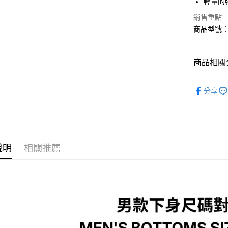
輕量的
全盈+PAY
銷售重點
大哥付你
商品型號：1
相關說明
【大哥付
AFTEE先
1.本服務
商品相關分
2.付款方
相關說明
流程，驗
【關於「A
ATM付款
完成交易
運動/戶外
AFTEE
3.實際核
分享
便利好安
運動/戶外
4.訂單成
１．簡單
消。如遇
２．便利
運送方式
無法說明
３．安心
【繳款方
付款後全
1.分期款
【「AFT
醒簡訊。
每筆NT$7
說明
相關推薦
１．於結帳
2.透過簡
付」結帳
帳／街口支
付款後7-1
２．訂單
３．收到繳
每筆NT$7
【注意事
／ATM／
1.本服務
※ 請注意
宅配
用戶於交
絡購買商品
款買賣價
先享後付
每筆NT$1
2.基於同
※ 交易是
資料（包