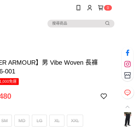
0
R ARMOUR】男 Vibe Woven 長褲
6-001
1,000免運
480
SM
MD
LG
XL
XXL