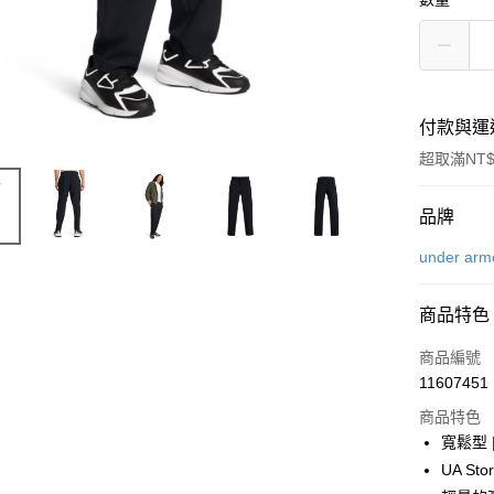
付款與運
超取滿NT$
付款方式
品牌
信用卡一
under arm
LINE Pay
商品特色
Apple Pay
商品編號
街口支付
11607451
商品特色
悠遊付
寬鬆型
Google Pa
UA S