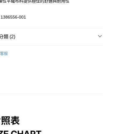
彈性平織布料提供極佳的舒適與耐用性
分期
386556-001
你分期使用說明】
享後付
由台灣大哥大提供，台灣大哥大用戶可立即使用無須另外申請。
類 (2)
式選擇「大哥付你分期」，訂單成立後會自動跳轉到大哥付的交易
證手機門號後，選擇欲分期的期數、繳款截止日，確認付款後即
FTEE先享後付」】
。
/潮流
UNDER ARMOUR
先享後付是「在收到商品之後才付款」的支付方式。 讓您購物簡單
准額度、可分期數及費用金額請依後續交易確認頁面所載為準。
客服
心！
/潮流
【戶外/運動服飾】
立30分鐘內，如未前往確認交易或遇審核未通過，訂單將自動取
：不需註冊會員、不需綁卡、不需儲值。
「轉專審核」未通過狀況，表示未達大哥付你分期系統評分，恕
：只要手機號碼，簡訊認證，即可結帳。
評估內容。
：先確認商品／服務後，再付款。
式說明】
家取貨
項不併入電信帳單，「大哥付你分期」於每月結算日後寄送繳費提
EE先享後付」結帳流程】
0，滿NT$1,000(含以上)免運費
方式選擇「AFTEE先享後付」後，將跳轉至「AFTEE先享後
訊連結打開帳單後，可選擇「超商條碼／台灣大直營門市／銀行轉
頁面，進行簡訊認證並確認金額後，即可完成結帳。
付／iPASS MONEY」等通路繳費。
1取貨
成立數日內，您將收到繳費通知簡訊。
費通知簡訊後14天內，點擊此簡訊中的連結，可透過四大超商
0，滿NT$1,000(含以上)免運費
項】
網路銀行／等多元方式進行付款，方視為交易完成。
係由「台灣大哥大股份有限公司」（以下簡稱本公司）所提供，讓
：結帳手續完成當下不需立刻繳費，但若您需要取消訂單，請聯
易時，得透過本服務購買商品或服務，並由商店將買賣／分期付
的店家。未經商家同意取消之訂單仍視為有效，需透過AFTEE
金債權讓與本公司後，依約使用本公司帳單繳交帳款。
繳納相關費用。
00，滿NT$1,200(含以上)免運費
意付款使用「大哥付你分期」之契約關係目的，商店將以您的個人
否成功請以「AFTEE先享後付 」之結帳頁面顯示為準，若有關於
含姓名、電話或地址）提供予台灣大哥大進項蒐集、處理及利