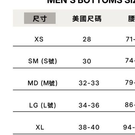
是否繳費成
京站台北店
用，由本
付客戶支
請自備購
3.完整用
免運費
【注意事
１．透過由
交易，需
求債權轉
２．關於
https://aft
３．未成
「AFTE
任。
４．使用「
即時審查
結果請求
５．嚴禁
形，恩沛
動。