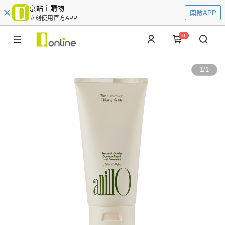
京站ｉ購物
開啟APP
立刻使用官方APP
0
1
/
1