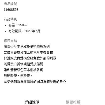
商品編號
街口支付
11608596
悠遊付
商品特色
Google Pay
容量：150ml
全盈+PAY
有效期限~ 2027年7月
大哥付你分期
銷售重點
相關說明
廣藿香草本萃取極受損修護系列
【大哥付你分期使用說明】
含廣藿香成分加上綠色草本復合物
AFTEE先享後付
1.本服務由台灣大哥大提供，台灣大哥大用戶可立即使用無須另外申請。
保護頭皮與受損發絲免受外部的刺激
2.付款方式選擇「大哥付你分期」，訂單成立後會自動跳轉到大哥付的交易
相關說明
流程，驗證手機門號後，選擇欲分期的期數、繳款截止日，確認付款後即完
滿滿蛋白質修護極受損傷髮
【關於「AFTEE先享後付」】
成交易。
ATM付款
AFTEE先享後付是「在收到商品之後才付款」的支付方式。 讓您購物簡單
柔和清新綠色草本柑橘香氣
3.實際核准額度、可分期數及費用金額請依後續交易確認頁面所載為準。
便利好安心！
4.訂單成立30分鐘內，如未前往確認交易或遇審核未通過，訂單將自動取
無硫酸鹽，無矽靈，
１．簡單：不需註冊會員、不需綁卡、不需儲值。
運送方式
消。如遇「轉專審核」未通過狀況，表示未達大哥付你分期系統評分，恕無
２．便利：只要手機號碼，簡訊認證，即可結帳。
享受低刺激洗髮體驗的同時洗滌疲憊的身心
法說明評估內容。
３．安心：先確認商品／服務後，再付款。
付款後全家取貨
【繳款方式說明】
1.分期款項不併入電信帳單，「大哥付你分期」於每月結算日後寄送繳費提
每筆NT$70，滿NT$899(含以上)免運費
【「AFTEE先享後付」結帳流程】
醒簡訊。
１．於結帳方式選擇「AFTEE先享後付」後，將跳轉至「AFTEE先享後付」
2.透過簡訊連結打開帳單後，可選擇「超商條碼／台灣大直營門市／銀行轉
付款後7-11取貨
詳細說明
相關推薦
結帳頁面，進行簡訊認證並確認金額後，即可完成結帳。
帳／街口支付／iPASS MONEY」等通路繳費。