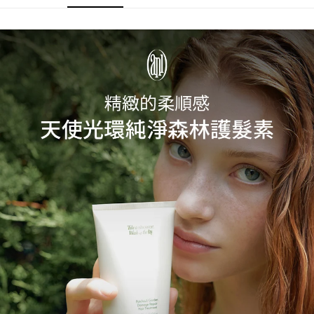
２．訂單成立數日內，您將收到繳費通知簡訊。
每筆NT$70，滿NT$899(含以上)免運費
３．收到繳費通知簡訊後14天內，點擊此簡訊中的連結，可透過四大超商／
【注意事項】
ATM／網路銀行／等多元方式進行付款，方視為交易完成。
宅配
1.本服務係由「台灣大哥大股份有限公司」（以下簡稱本公司）所提供，讓
※ 請注意：結帳手續完成當下不需立刻繳費，但若您需要取消訂單，請聯絡
用戶於交易時，得透過本服務購買商品或服務，並由商店將買賣／分期付款
每筆NT$100，滿NT$1,000(含以上)免運費
購買商品的店家。未經商家同意取消之訂單仍視為有效，需透過AFTEE先享
買賣價金債權讓與本公司後，依約使用本公司帳單繳交帳款。
後付繳納相關費用。
2.基於同意付款使用「大哥付你分期」之契約關係目的，商店將以您的個人
京站台北店客服中心(1F星巴克旁) 即日起不提供京站紙袋，取件時
※ 交易是否成功請以「AFTEE先享後付 」之結帳頁面顯示為準，若有關於
資料（包含姓名、電話或地址）提供予台灣大哥大進項蒐集、處理及利用，
是否繳費成功／繳費後需取消欲退款等相關疑問，請聯繫「AFTEE先享後付
請自備購物袋，若需購買紙袋可現場詢問
由本公司與您本人進行分期帳單所需資料之確認、核對及更正。
客戶支援中心」
https://netprotections.freshdesk.com/support/home
3.完整用戶服務條款，請詳閱以下連結：
https://oppay.tw/userRule
免運費
【注意事項】
１．透過由恩沛科技股份有限公司提供之「AFTEE先享後付」服務完成之交
易，需依本服務之必要範圍內提供個人資料，並將交易相關給付款項請求債
權轉讓予恩沛科技股份有限公司。
２．關於個人資料處理事宜，請瀏覽以下網址：
https://aftee.tw/terms/#terms3
３．未成年的使用者請事先徵得法定代理人或監護人之同意方可使用
「AFTEE先享後付」，若未經同意申辦者引起之損失，本公司不負相關責
任。
４．使用「AFTEE先享後付」時，將依據個別帳號之用戶狀況，依本公司即
時審查核予不同之上限額度；若仍有額度不足之情形，本公司將視審查結果
請求用戶進行身份認證。
５．嚴禁一人註冊多個帳號或使用他人資訊註冊。若發現惡意使用之情形，
恩沛科技股份有限公司將有權停止該用戶之使用額度並採取法律行動。