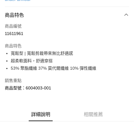
信用卡分期付款
6 期 0 利率 每期
NT$490
21家銀行
商品特色
合作金庫商業銀行
第一商業銀行
LINE Pay
商品編號
華南商業銀行
彰化商業銀行
11611961
Apple Pay
上海商業儲蓄銀行
台北富邦商業銀行
國泰世華商業銀行
兆豐國際商業銀行
商品特色
街口支付
臺灣中小企業銀行
台中商業銀行
寬鬆型 | 寬鬆剪裁帶來無比舒適感
匯豐（台灣）商業銀行
華泰商業銀行
悠遊付
超柔軟面料，舒適穿搭
聯邦商業銀行
遠東國際商業銀行
元大商業銀行
永豐商業銀行
53% 聚酯纖維 37% 莫代爾纖維 10% 彈性纖維
Google Pay
玉山商業銀行
星展（台灣）商業銀行
台新國際商業銀行
中國信託商業銀行
全盈+PAY
銷售重點
台灣樂天信用卡公司
商品型號：6004003-001
大哥付你分期
相關說明
【大哥付你分期使用說明】
AFTEE先享後付
1.本服務由台灣大哥大提供，台灣大哥大用戶可立即使用無須另外申請。
詳細說明
相關推薦
2.付款方式選擇「大哥付你分期」，訂單成立後會自動跳轉到大哥付的交易
相關說明
流程，驗證手機門號後，選擇欲分期的期數、繳款截止日，確認付款後即完
【關於「AFTEE先享後付」】
成交易。
ATM付款
AFTEE先享後付是「在收到商品之後才付款」的支付方式。 讓您購物簡單
3.實際核准額度、可分期數及費用金額請依後續交易確認頁面所載為準。