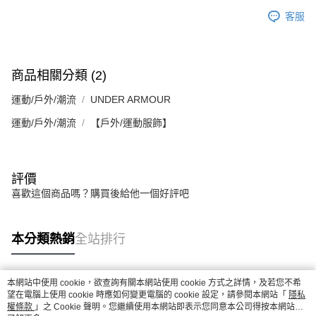
客服
商品相關分類 (2)
運動/戶外/潮流
UNDER ARMOUR
運動/戶外/潮流
【戶外/運動服飾】
評價
喜歡這個商品嗎？購買後給他一個好評吧
本分類熱銷
全站排行
本網站中使用 cookie，欲查詢有關本網站使用 cookie 方式之詳情，及若您不希
熱門標籤
望在電腦上使用 cookie 時應如何變更電腦的 cookie 設定，請參閱本網站「
隱私
權條款
」之 Cookie 聲明。您繼續使用本網站即表示您同意本公司得按本網站使