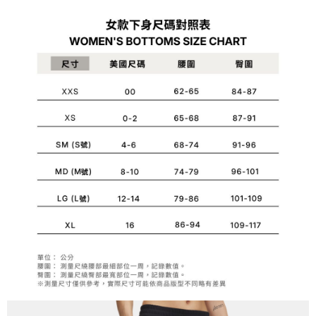
便利好安心！
4.訂單成立30分鐘內，如未前往確認交易或遇審核未通過，訂單將自動取
１．簡單：不需註冊會員、不需綁卡、不需儲值。
運送方式
消。如遇「轉專審核」未通過狀況，表示未達大哥付你分期系統評分，恕無
２．便利：只要手機號碼，簡訊認證，即可結帳。
法說明評估內容。
３．安心：先確認商品／服務後，再付款。
付款後全家取貨
【繳款方式說明】
1.分期款項不併入電信帳單，「大哥付你分期」於每月結算日後寄送繳費提
每筆NT$70，滿NT$899(含以上)免運費
【「AFTEE先享後付」結帳流程】
醒簡訊。
１．於結帳方式選擇「AFTEE先享後付」後，將跳轉至「AFTEE先享後付」
2.透過簡訊連結打開帳單後，可選擇「超商條碼／台灣大直營門市／銀行轉
付款後7-11取貨
結帳頁面，進行簡訊認證並確認金額後，即可完成結帳。
帳／街口支付／iPASS MONEY」等通路繳費。
２．訂單成立數日內，您將收到繳費通知簡訊。
每筆NT$70，滿NT$899(含以上)免運費
３．收到繳費通知簡訊後14天內，點擊此簡訊中的連結，可透過四大超商／
【注意事項】
ATM／網路銀行／等多元方式進行付款，方視為交易完成。
宅配
1.本服務係由「台灣大哥大股份有限公司」（以下簡稱本公司）所提供，讓
※ 請注意：結帳手續完成當下不需立刻繳費，但若您需要取消訂單，請聯絡
用戶於交易時，得透過本服務購買商品或服務，並由商店將買賣／分期付款
每筆NT$100，滿NT$1,000(含以上)免運費
購買商品的店家。未經商家同意取消之訂單仍視為有效，需透過AFTEE先享
買賣價金債權讓與本公司後，依約使用本公司帳單繳交帳款。
後付繳納相關費用。
2.基於同意付款使用「大哥付你分期」之契約關係目的，商店將以您的個人
京站台北店客服中心(1F星巴克旁) 即日起不提供京站紙袋，取件時
※ 交易是否成功請以「AFTEE先享後付 」之結帳頁面顯示為準，若有關於
資料（包含姓名、電話或地址）提供予台灣大哥大進項蒐集、處理及利用，
是否繳費成功／繳費後需取消欲退款等相關疑問，請聯繫「AFTEE先享後付
請自備購物袋，若需購買紙袋可現場詢問
由本公司與您本人進行分期帳單所需資料之確認、核對及更正。
客戶支援中心」
https://netprotections.freshdesk.com/support/home
3.完整用戶服務條款，請詳閱以下連結：
https://oppay.tw/userRule
免運費
【注意事項】
１．透過由恩沛科技股份有限公司提供之「AFTEE先享後付」服務完成之交
易，需依本服務之必要範圍內提供個人資料，並將交易相關給付款項請求債
權轉讓予恩沛科技股份有限公司。
２．關於個人資料處理事宜，請瀏覽以下網址：
https://aftee.tw/terms/#terms3
３．未成年的使用者請事先徵得法定代理人或監護人之同意方可使用