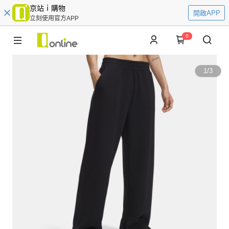
京站ｉ購物
開啟APP
立刻使用官方APP
0
1
/
3