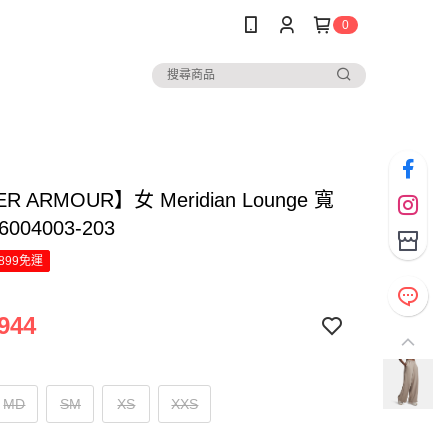
0
R ARMOUR】女 Meridian Lounge 寬
004003-203
899免運
944
MD
SM
XS
XXS