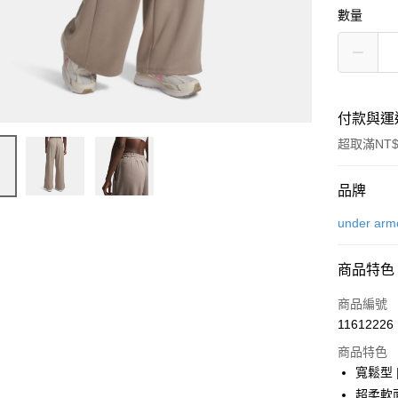
數量
付款與運
超取滿NT$
付款方式
品牌
信用卡一
under arm
信用卡分
商品特色
6 期 
商品編號
合作金
LINE Pay
11612226
華南商
Apple Pay
上海商
商品特色
國泰世
寬鬆型
街口支付
臺灣中
超柔軟