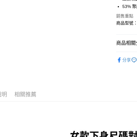
匯豐（
悠遊付
53% 
聯邦商
元大商
銷售重點
Google Pa
玉山商
商品型號：6
台新國
全盈+PAY
台灣樂
大哥付你
商品相關分
相關說明
【大哥付
運動/戶外
AFTEE先
1.本服務
分享
2.付款方
運動/戶外
相關說明
流程，驗
【關於「A
ATM付款
完成交易
AFTEE
3.實際核
便利好安
4.訂單成
１．簡單
消。如遇
２．便利
說明
相關推薦
運送方式
無法說明
３．安心
【繳款方
付款後全
1.分期款
【「AFT
醒簡訊。
每筆NT$7
１．於結帳
2.透過簡
付」結帳
帳／街口支
付款後7-1
２．訂單
３．收到繳
每筆NT$7
【注意事