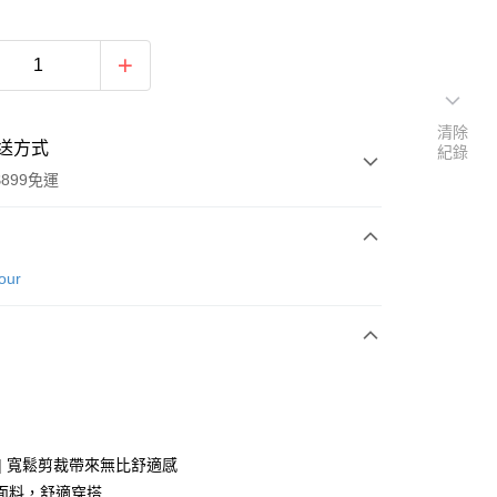
清除
送方式
紀錄
899免運
次付款
our
期付款
0 利率 每期
NT$490
21家銀行
庫商業銀行
第一商業銀行
業銀行
彰化商業銀行
業儲蓄銀行
台北富邦商業銀行
華商業銀行
兆豐國際商業銀行
 | 寬鬆剪裁帶來無比舒適感
小企業銀行
台中商業銀行
面料，舒適穿搭