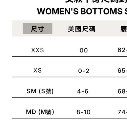
／ATM／
1.本服務
※ 請注意
宅配
用戶於交
絡購買商品
款買賣價
先享後付
每筆NT$1
2.基於同
※ 交易是
資料（包
是否繳費成
京站台北店
用，由本
付客戶支
請自備購
3.完整用
免運費
【注意事
１．透過由
交易，需
求債權轉
２．關於
https://aft
３．未成
「AFTE
任。
４．使用「
即時審查
結果請求
５．嚴禁
形，恩沛
動。