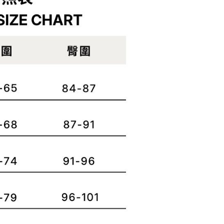
網路銀行／等多元方式進行付款，方視為交易完成。
係由「台灣大哥大股份有限公司」（以下簡稱本公司）所提供，讓
：結帳手續完成當下不需立刻繳費，但若您需要取消訂單，請聯
易時，得透過本服務購買商品或服務，並由商店將買賣／分期付
的店家。未經商家同意取消之訂單仍視為有效，需透過AFTEE
金債權讓與本公司後，依約使用本公司帳單繳交帳款。
繳納相關費用。
00，滿NT$1,000(含以上)免運費
意付款使用「大哥付你分期」之契約關係目的，商店將以您的個人
否成功請以「AFTEE先享後付 」之結帳頁面顯示為準，若有關於
含姓名、電話或地址）提供予台灣大哥大進項蒐集、處理及利
功／繳費後需取消欲退款等相關疑問，請聯繫「AFTEE先享後
客服中心(1F星巴克旁) 即日起不提供京站紙袋，取件時
公司與您本人進行分期帳單所需資料之確認、核對及更正。
援中心」
https://netprotections.freshdesk.com/support/home
物袋，若需購買紙袋可現場詢問
戶服務條款，請詳閱以下連結：
https://oppay.tw/userRule
項】
恩沛科技股份有限公司提供之「AFTEE先享後付」服務完成之
依本服務之必要範圍內提供個人資料，並將交易相關給付款項請
讓予恩沛科技股份有限公司。
個人資料處理事宜，請瀏覽以下網址：
ee.tw/terms/#terms3
年的使用者請事先徵得法定代理人或監護人之同意方可使用
E先享後付」，若未經同意申辦者引起之損失，本公司不負相關責
AFTEE先享後付」時，將依據個別帳號之用戶狀況，依本公司
核予不同之上限額度；若仍有額度不足之情形，本公司將視審查
用戶進行身份認證。
一人註冊多個帳號或使用他人資訊註冊。若發現惡意使用之情
科技股份有限公司將有權停止該用戶之使用額度並採取法律行