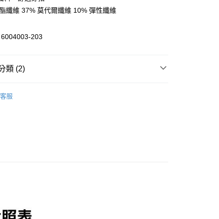
台灣）商業銀行
華泰商業銀行
聚酯纖維 37% 莫代爾纖維 10% 彈性纖維
業銀行
遠東國際商業銀行
業銀行
永豐商業銀行
y
業銀行
星展（台灣）商業銀行
004003-203
際商業銀行
中國信託商業銀行
天信用卡公司
分期
類 (2)
你分期使用說明】
/潮流
UNDER ARMOUR
享後付
由台灣大哥大提供，台灣大哥大用戶可立即使用無須另外申請。
客服
式選擇「大哥付你分期」，訂單成立後會自動跳轉到大哥付的交易
/潮流
【戶外/運動服飾】
證手機門號後，選擇欲分期的期數、繳款截止日，確認付款後即
FTEE先享後付」】
。
先享後付是「在收到商品之後才付款」的支付方式。 讓您購物簡單
准額度、可分期數及費用金額請依後續交易確認頁面所載為準。
心！
立30分鐘內，如未前往確認交易或遇審核未通過，訂單將自動取
：不需註冊會員、不需綁卡、不需儲值。
「轉專審核」未通過狀況，表示未達大哥付你分期系統評分，恕
：只要手機號碼，簡訊認證，即可結帳。
評估內容。
：先確認商品／服務後，再付款。
式說明】
家取貨
項不併入電信帳單，「大哥付你分期」於每月結算日後寄送繳費提
EE先享後付」結帳流程】
0，滿NT$899(含以上)免運費
方式選擇「AFTEE先享後付」後，將跳轉至「AFTEE先享後
訊連結打開帳單後，可選擇「超商條碼／台灣大直營門市／銀行轉
頁面，進行簡訊認證並確認金額後，即可完成結帳。
付／iPASS MONEY」等通路繳費。
1取貨
成立數日內，您將收到繳費通知簡訊。
費通知簡訊後14天內，點擊此簡訊中的連結，可透過四大超商
0，滿NT$899(含以上)免運費
項】