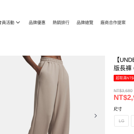
會員活動
品牌優惠
熱銷排行
品牌總覽
廠商合作提案
【UNDE
版長褲 6
超取滿NT$
NT$3,680
NT$2,
尺寸
LG