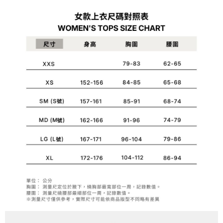
便利好安心！
4.訂單成立30分鐘內，如未前往確認交易或遇審核未通過，訂單將自動取
１．簡單：不需註冊會員、不需綁卡、不需儲值。
運送方式
消。如遇「轉專審核」未通過狀況，表示未達大哥付你分期系統評分，恕無
２．便利：只要手機號碼，簡訊認證，即可結帳。
法說明評估內容。
３．安心：先確認商品／服務後，再付款。
付款後全家取貨
【繳款方式說明】
1.分期款項不併入電信帳單，「大哥付你分期」於每月結算日後寄送繳費提
每筆NT$70，滿NT$1,000(含以上)免運費
【「AFTEE先享後付」結帳流程】
醒簡訊。
１．於結帳方式選擇「AFTEE先享後付」後，將跳轉至「AFTEE先享後付」
2.透過簡訊連結打開帳單後，可選擇「超商條碼／台灣大直營門市／銀行轉
付款後7-11取貨
結帳頁面，進行簡訊認證並確認金額後，即可完成結帳。
帳／街口支付／iPASS MONEY」等通路繳費。
２．訂單成立數日內，您將收到繳費通知簡訊。
每筆NT$70，滿NT$1,000(含以上)免運費
３．收到繳費通知簡訊後14天內，點擊此簡訊中的連結，可透過四大超商／
【注意事項】
ATM／網路銀行／等多元方式進行付款，方視為交易完成。
宅配
1.本服務係由「台灣大哥大股份有限公司」（以下簡稱本公司）所提供，讓
※ 請注意：結帳手續完成當下不需立刻繳費，但若您需要取消訂單，請聯絡
用戶於交易時，得透過本服務購買商品或服務，並由商店將買賣／分期付款
每筆NT$100，滿NT$1,200(含以上)免運費
購買商品的店家。未經商家同意取消之訂單仍視為有效，需透過AFTEE先享
買賣價金債權讓與本公司後，依約使用本公司帳單繳交帳款。
後付繳納相關費用。
2.基於同意付款使用「大哥付你分期」之契約關係目的，商店將以您的個人
京站台北店客服中心(1F星巴克旁) 即日起不提供京站紙袋，取件時
※ 交易是否成功請以「AFTEE先享後付 」之結帳頁面顯示為準，若有關於
資料（包含姓名、電話或地址）提供予台灣大哥大進項蒐集、處理及利用，
是否繳費成功／繳費後需取消欲退款等相關疑問，請聯繫「AFTEE先享後付
請自備購物袋，若需購買紙袋可現場詢問
由本公司與您本人進行分期帳單所需資料之確認、核對及更正。
客戶支援中心」
https://netprotections.freshdesk.com/support/home
3.完整用戶服務條款，請詳閱以下連結：
https://oppay.tw/userRule
免運費
【注意事項】
１．透過由恩沛科技股份有限公司提供之「AFTEE先享後付」服務完成之交
易，需依本服務之必要範圍內提供個人資料，並將交易相關給付款項請求債
權轉讓予恩沛科技股份有限公司。
２．關於個人資料處理事宜，請瀏覽以下網址：
https://aftee.tw/terms/#terms3
３．未成年的使用者請事先徵得法定代理人或監護人之同意方可使用