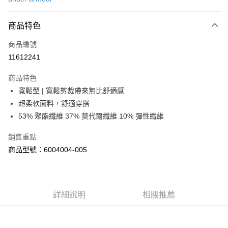
信用卡分期付款
6 期 0 利率 每期
NT$490
21家銀行
商品特色
合作金庫商業銀行
第一商業銀行
LINE Pay
商品編號
華南商業銀行
彰化商業銀行
11612241
Apple Pay
上海商業儲蓄銀行
台北富邦商業銀行
國泰世華商業銀行
兆豐國際商業銀行
商品特色
街口支付
臺灣中小企業銀行
台中商業銀行
寬鬆型 | 寬鬆剪裁帶來無比舒適感
匯豐（台灣）商業銀行
華泰商業銀行
悠遊付
超柔軟面料，舒適穿搭
聯邦商業銀行
遠東國際商業銀行
元大商業銀行
永豐商業銀行
53% 聚酯纖維 37% 莫代爾纖維 10% 彈性纖維
Google Pay
玉山商業銀行
星展（台灣）商業銀行
台新國際商業銀行
中國信託商業銀行
全盈+PAY
銷售重點
台灣樂天信用卡公司
商品型號：6004004-005
大哥付你分期
相關說明
【大哥付你分期使用說明】
AFTEE先享後付
1.本服務由台灣大哥大提供，台灣大哥大用戶可立即使用無須另外申請。
詳細說明
相關推薦
2.付款方式選擇「大哥付你分期」，訂單成立後會自動跳轉到大哥付的交易
相關說明
流程，驗證手機門號後，選擇欲分期的期數、繳款截止日，確認付款後即完
【關於「AFTEE先享後付」】
成交易。
ATM付款
AFTEE先享後付是「在收到商品之後才付款」的支付方式。 讓您購物簡單
3.實際核准額度、可分期數及費用金額請依後續交易確認頁面所載為準。