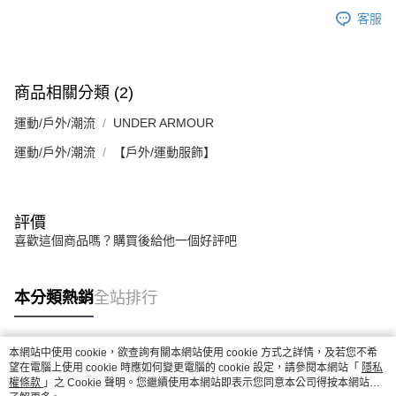
客服
商品相關分類 (2)
運動/戶外/潮流
UNDER ARMOUR
運動/戶外/潮流
【戶外/運動服飾】
評價
喜歡這個商品嗎？購買後給他一個好評吧
本分類熱銷
全站排行
本網站中使用 cookie，欲查詢有關本網站使用 cookie 方式之詳情，及若您不希
熱門標籤
望在電腦上使用 cookie 時應如何變更電腦的 cookie 設定，請參閱本網站「
隱私
權條款
」之 Cookie 聲明。您繼續使用本網站即表示您同意本公司得按本網站使