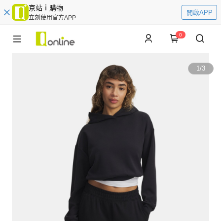
京站ｉ購物
開啟APP
立刻使用官方APP
0
1
/
3