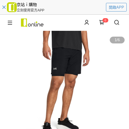
京站ｉ購物
開啟APP
立刻使用官方APP
0
1
/
6