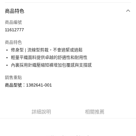
LINE Pay
商品特色
Apple Pay
商品編號
街口支付
11612777
悠遊付
商品特色
Google Pay
修身型 | 流線型剪裁，不會過緊或過鬆
全盈+PAY
輕量平織面料提供卓越的舒適性和耐用性
內裏採用針織壓縮短褲增加包覆感與支撐感
大哥付你分期
相關說明
銷售重點
【大哥付你分期使用說明】
商品型號：1382641-001
AFTEE先享後付
1.本服務由台灣大哥大提供，台灣大哥大用戶可立即使用無須另外申請。
2.付款方式選擇「大哥付你分期」，訂單成立後會自動跳轉到大哥付的交易
相關說明
流程，驗證手機門號後，選擇欲分期的期數、繳款截止日，確認付款後即完
【關於「AFTEE先享後付」】
成交易。
ATM付款
AFTEE先享後付是「在收到商品之後才付款」的支付方式。 讓您購物簡單
3.實際核准額度、可分期數及費用金額請依後續交易確認頁面所載為準。
便利好安心！
詳細說明
相關推薦
4.訂單成立30分鐘內，如未前往確認交易或遇審核未通過，訂單將自動取
１．簡單：不需註冊會員、不需綁卡、不需儲值。
運送方式
消。如遇「轉專審核」未通過狀況，表示未達大哥付你分期系統評分，恕無
２．便利：只要手機號碼，簡訊認證，即可結帳。
法說明評估內容。
３．安心：先確認商品／服務後，再付款。
付款後全家取貨
【繳款方式說明】