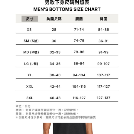
1.分期款項不併入電信帳單，「大哥付你分期」於每月結算日後寄送繳費提
每筆NT$70，滿NT$899(含以上)免運費
【「AFTEE先享後付」結帳流程】
醒簡訊。
１．於結帳方式選擇「AFTEE先享後付」後，將跳轉至「AFTEE先享後付」
2.透過簡訊連結打開帳單後，可選擇「超商條碼／台灣大直營門市／銀行轉
付款後7-11取貨
結帳頁面，進行簡訊認證並確認金額後，即可完成結帳。
帳／街口支付／iPASS MONEY」等通路繳費。
２．訂單成立數日內，您將收到繳費通知簡訊。
每筆NT$70，滿NT$899(含以上)免運費
３．收到繳費通知簡訊後14天內，點擊此簡訊中的連結，可透過四大超商／
【注意事項】
ATM／網路銀行／等多元方式進行付款，方視為交易完成。
宅配
1.本服務係由「台灣大哥大股份有限公司」（以下簡稱本公司）所提供，讓
※ 請注意：結帳手續完成當下不需立刻繳費，但若您需要取消訂單，請聯絡
用戶於交易時，得透過本服務購買商品或服務，並由商店將買賣／分期付款
每筆NT$100，滿NT$1,000(含以上)免運費
購買商品的店家。未經商家同意取消之訂單仍視為有效，需透過AFTEE先享
買賣價金債權讓與本公司後，依約使用本公司帳單繳交帳款。
後付繳納相關費用。
2.基於同意付款使用「大哥付你分期」之契約關係目的，商店將以您的個人
京站台北店客服中心(1F星巴克旁) 即日起不提供京站紙袋，取件時
※ 交易是否成功請以「AFTEE先享後付 」之結帳頁面顯示為準，若有關於
資料（包含姓名、電話或地址）提供予台灣大哥大進項蒐集、處理及利用，
是否繳費成功／繳費後需取消欲退款等相關疑問，請聯繫「AFTEE先享後付
請自備購物袋，若需購買紙袋可現場詢問
由本公司與您本人進行分期帳單所需資料之確認、核對及更正。
客戶支援中心」
https://netprotections.freshdesk.com/support/home
3.完整用戶服務條款，請詳閱以下連結：
https://oppay.tw/userRule
免運費
【注意事項】
１．透過由恩沛科技股份有限公司提供之「AFTEE先享後付」服務完成之交
易，需依本服務之必要範圍內提供個人資料，並將交易相關給付款項請求債
權轉讓予恩沛科技股份有限公司。
２．關於個人資料處理事宜，請瀏覽以下網址：
https://aftee.tw/terms/#terms3
３．未成年的使用者請事先徵得法定代理人或監護人之同意方可使用
「AFTEE先享後付」，若未經同意申辦者引起之損失，本公司不負相關責
任。
４．使用「AFTEE先享後付」時，將依據個別帳號之用戶狀況，依本公司即
時審查核予不同之上限額度；若仍有額度不足之情形，本公司將視審查結果
請求用戶進行身份認證。