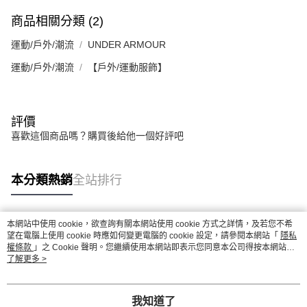
商品相關分類 (2)
運動/戶外/潮流
UNDER ARMOUR
運動/戶外/潮流
【戶外/運動服飾】
評價
喜歡這個商品嗎？購買後給他一個好評吧
本分類熱銷
全站排行
本網站中使用 cookie，欲查詢有關本網站使用 cookie 方式之詳情，及若您不希
熱門標籤
望在電腦上使用 cookie 時應如何變更電腦的 cookie 設定，請參閱本網站「
隱私
權條款
」之 Cookie 聲明。您繼續使用本網站即表示您同意本公司得按本網站使
用條款之 Cookie 聲明使用 cookie。
了解更多 >
我知道了