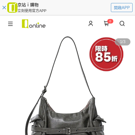
京站ｉ購物
開啟APP
立刻使用官方APP
0
1
/
3