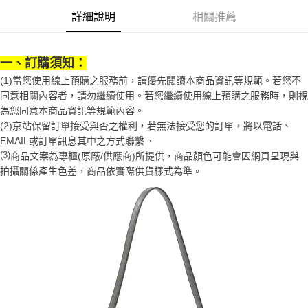
２．便利：只要手機號碼，簡訊認證，即可結帳。
法說明評估內容。
３．安心：先確認商品／服務後，再付款。
詳細說明
相關推薦
付款後全家取貨
【繳款方式說明】
1.分期款項不併入電信帳單，「大哥付你分期」於每月結算日後寄送繳費提
每筆NT$70，滿NT$899(含以上)免運費
【「AFTEE先享後付」結帳流程】
醒簡訊。
１．於結帳方式選擇「AFTEE先享後付」後，將跳轉至「AFTEE先享後付」
2.透過簡訊連結打開帳單後，可選擇「超商條碼／台灣大直營門市／銀行轉
一、訂購須知：
付款後7-11取貨
結帳頁面，進行簡訊認證並確認金額後，即可完成結帳。
帳／街口支付／iPASS MONEY」等通路繳費。
２．訂單成立數日內，您將收到繳費通知簡訊。
(1)當您使用線上預購之服務前，請優先閱讀本商品資訊等規範。若您不
每筆NT$70，滿NT$899(含以上)免運費
３．收到繳費通知簡訊後14天內，點擊此簡訊中的連結，可透過四大超商／
同意相關內容者，請勿繼續使用。若您繼續使用線上預購之服務時，則視
【注意事項】
ATM／網路銀行／等多元方式進行付款，方視為交易完成。
宅配
1.本服務係由「台灣大哥大股份有限公司」（以下簡稱本公司）所提供，讓
為您同意本商品資訊等規範內容。
※ 請注意：結帳手續完成當下不需立刻繳費，但若您需要取消訂單，請聯絡
用戶於交易時，得透過本服務購買商品或服務，並由商店將買賣／分期付款
(2)京站保留訂單接受與否之權利，若無法接受您的訂單，將以電話、
每筆NT$100，滿NT$1,000(含以上)免運費
購買商品的店家。未經商家同意取消之訂單仍視為有效，需透過AFTEE先享
買賣價金債權讓與本公司後，依約使用本公司帳單繳交帳款。
後付繳納相關費用。
EMAIL或訂單訊息其中之方式聯繫。
2.基於同意付款使用「大哥付你分期」之契約關係目的，商店將以您的個人
京站台北店客服中心(1F星巴克旁) 即日起不提供京站紙袋，取件時
※ 交易是否成功請以「AFTEE先享後付 」之結帳頁面顯示為準，若有關於
(3)
商品文案為專櫃(原廠/供應商)所提供，商品顏色可能會因網頁呈現與
資料（包含姓名、電話或地址）提供予台灣大哥大進項蒐集、處理及利用，
是否繳費成功／繳費後需取消欲退款等相關疑問，請聯繫「AFTEE先享後付
請自備購物袋，若需購買紙袋可現場詢問
拍攝關係產生色差，商品依實際供貨樣式為準。
由本公司與您本人進行分期帳單所需資料之確認、核對及更正。
客戶支援中心」
https://netprotections.freshdesk.com/support/home
3.完整用戶服務條款，請詳閱以下連結：
https://oppay.tw/userRule
免運費
【注意事項】
１．透過由恩沛科技股份有限公司提供之「AFTEE先享後付」服務完成之交
易，需依本服務之必要範圍內提供個人資料，並將交易相關給付款項請求債
權轉讓予恩沛科技股份有限公司。
２．關於個人資料處理事宜，請瀏覽以下網址：
https://aftee.tw/terms/#terms3
３．未成年的使用者請事先徵得法定代理人或監護人之同意方可使用
「AFTEE先享後付」，若未經同意申辦者引起之損失，本公司不負相關責
任。