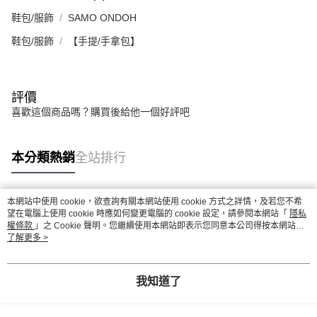
鞋包/服飾
SAMO ONDOH
鞋包/服飾
【手提/手拿包】
評價
喜歡這個商品嗎？購買後給他一個好評吧
本分類熱銷
全站排行
本網站中使用 cookie，欲查詢有關本網站使用 cookie 方式之詳情，及若您不希
熱門標籤
望在電腦上使用 cookie 時應如何變更電腦的 cookie 設定，請參閱本網站「
隱私
權條款
」之 Cookie 聲明。您繼續使用本網站即表示您同意本公司得按本網站使
用條款之 Cookie 聲明使用 cookie。
了解更多 >
我知道了