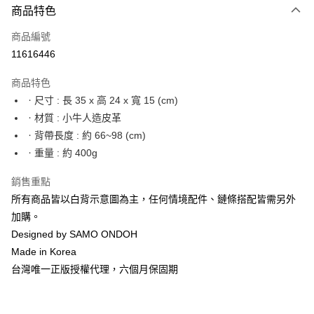
6 期 0 利率 每期
NT$661
21家銀行
商品特色
合作金庫商業銀行
第一商業銀行
LINE Pay
商品編號
華南商業銀行
彰化商業銀行
11616446
Apple Pay
上海商業儲蓄銀行
台北富邦商業銀行
國泰世華商業銀行
兆豐國際商業銀行
商品特色
街口支付
臺灣中小企業銀行
台中商業銀行
ㆍ尺寸 : 長 35 x 高 24 x 寬 15 (cm)
匯豐（台灣）商業銀行
華泰商業銀行
悠遊付
ㆍ材質 : 小牛人造皮革
聯邦商業銀行
遠東國際商業銀行
元大商業銀行
永豐商業銀行
ㆍ背帶長度 : 約 66~98 (cm)
Google Pay
玉山商業銀行
星展（台灣）商業銀行
ㆍ重量 : 約 400g
台新國際商業銀行
中國信託商業銀行
全盈+PAY
台灣樂天信用卡公司
銷售重點
大哥付你分期
所有商品皆以白背示意圖為主，任何情境配件、鏈條搭配皆需另外
相關說明
加購。
【大哥付你分期使用說明】
AFTEE先享後付
Designed by SAMO ONDOH
1.本服務由台灣大哥大提供，台灣大哥大用戶可立即使用無須另外申請。
2.付款方式選擇「大哥付你分期」，訂單成立後會自動跳轉到大哥付的交易
相關說明
Made in Korea
流程，驗證手機門號後，選擇欲分期的期數、繳款截止日，確認付款後即完
【關於「AFTEE先享後付」】
台灣唯一正版授權代理，六個月保固期
成交易。
ATM付款
AFTEE先享後付是「在收到商品之後才付款」的支付方式。 讓您購物簡單
3.實際核准額度、可分期數及費用金額請依後續交易確認頁面所載為準。
便利好安心！
4.訂單成立30分鐘內，如未前往確認交易或遇審核未通過，訂單將自動取
１．簡單：不需註冊會員、不需綁卡、不需儲值。
運送方式
消。如遇「轉專審核」未通過狀況，表示未達大哥付你分期系統評分，恕無