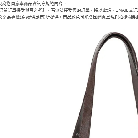
是否繳費成
京站台北店
視為您同意本商品資訊等規範內容。
用，由本
付客戶支
請自備購
京站保留訂單接受與否之權利，若無法接受您的訂單，將以電話、EMAIL或
3.完整用
文案為專櫃(原廠/供應商)所提供，商品顏色可能會因網頁呈現與拍攝關
免運費
【注意事
１．透過由
交易，需
求債權轉
２．關於
https://aft
３．未成
「AFTE
任。
４．使用「
即時審查
結果請求
５．嚴禁
形，恩沛
動。