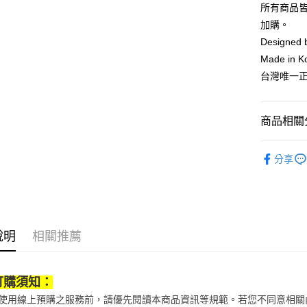
台新國
全盈+PAY
所有商品
台灣樂
加購。
大哥付你
Designed
相關說明
Made in K
【大哥付
AFTEE先
1.本服務
台灣唯一
2.付款方
相關說明
流程，驗
【關於「A
ATM付款
完成交易
AFTEE
商品相關分
3.實際核
便利好安
4.訂單成
１．簡單
消。如遇
鞋包/服飾
２．便利
運送方式
無法說明
分享
３．安心
鞋包/服飾
【繳款方
付款後全
1.分期款
【「AFT
醒簡訊。
每筆NT$7
１．於結帳
2.透過簡
付」結帳
帳／街口支
付款後7-1
２．訂單
３．收到繳
說明
相關推薦
每筆NT$7
【注意事
／ATM／
1.本服務
※ 請注意
宅配
用戶於交
絡購買商品
訂購須知：
款買賣價
先享後付
每筆NT$1
2.基於同
※ 交易是
當您使用線上預購之服務前，請優先閱讀本商品資訊等規範。若您不同意相
資料（包