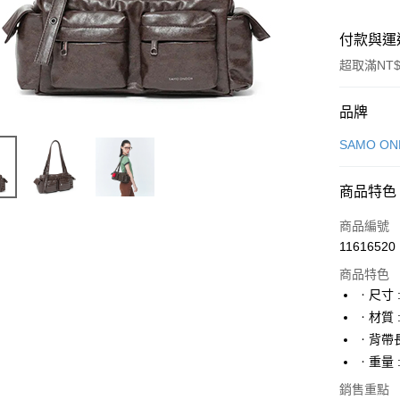
付款與運
超取滿NT$
付款方式
品牌
信用卡一
SAMO O
信用卡分
商品特色
6 期 
商品編號
合作金
LINE Pay
11616520
華南商
Apple Pay
上海商
商品特色
國泰世
ㆍ尺寸 : 
街口支付
臺灣中
ㆍ材質 
匯豐（
悠遊付
ㆍ背帶長度
聯邦商
ㆍ重量 :
元大商
Google Pa
玉山商
銷售重點