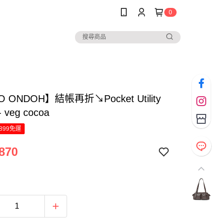
0
 ONDOH】結帳再折↘Pocket Utility
- veg cocoa
899免運
870