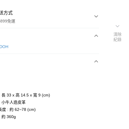
送方式
899免運
清除
紀錄
次付款
NDOH
期付款
0 利率 每期
NT$645
21家銀行
庫商業銀行
第一商業銀行
業銀行
彰化商業銀行
業儲蓄銀行
台北富邦商業銀行
華商業銀行
兆豐國際商業銀行
長 33 x 高 14.5 x 寬 9 (cm)
小企業銀行
台中商業銀行
: 小牛人造皮革
台灣）商業銀行
華泰商業銀行
 : 約 62~78 (cm)
業銀行
遠東國際商業銀行
 約 360g
業銀行
永豐商業銀行
y
業銀行
星展（台灣）商業銀行