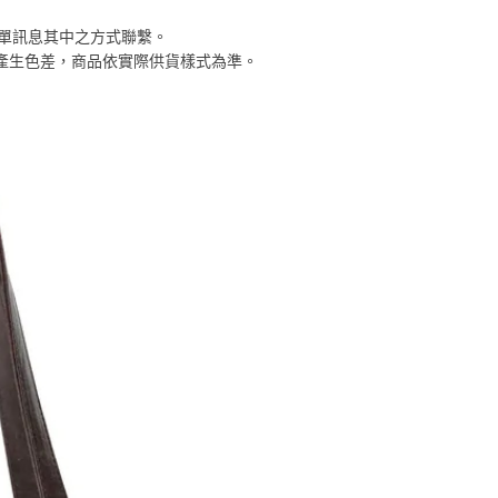
功／繳費後需取消欲退款等相關疑問，請聯繫「AFTEE先享後
客服中心(1F星巴克旁) 即日起不提供京站紙袋，取件時
公司與您本人進行分期帳單所需資料之確認、核對及更正。
援中心」
https://netprotections.freshdesk.com/support/home
物袋，若需購買紙袋可現場詢問
訂單訊息其中之方式聯繫。
戶服務條款，請詳閱以下連結：
https://oppay.tw/userRule
係產生色差，商品依實際供貨樣式為準。
項】
恩沛科技股份有限公司提供之「AFTEE先享後付」服務完成之
依本服務之必要範圍內提供個人資料，並將交易相關給付款項請
讓予恩沛科技股份有限公司。
個人資料處理事宜，請瀏覽以下網址：
ee.tw/terms/#terms3
年的使用者請事先徵得法定代理人或監護人之同意方可使用
E先享後付」，若未經同意申辦者引起之損失，本公司不負相關責
AFTEE先享後付」時，將依據個別帳號之用戶狀況，依本公司
核予不同之上限額度；若仍有額度不足之情形，本公司將視審查
用戶進行身份認證。
一人註冊多個帳號或使用他人資訊註冊。若發現惡意使用之情
科技股份有限公司將有權停止該用戶之使用額度並採取法律行