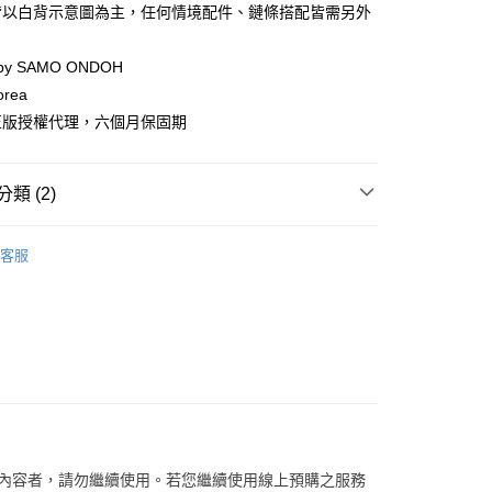
際商業銀行
中國信託商業銀行
皆以白背示意圖為主，任何情境配件、鏈條搭配皆需另外
天信用卡公司
分期
 by SAMO ONDOH
orea
你分期使用說明】
享後付
由台灣大哥大提供，台灣大哥大用戶可立即使用無須另外申請。
正版授權代理，六個月保固期
式選擇「大哥付你分期」，訂單成立後會自動跳轉到大哥付的交易
證手機門號後，選擇欲分期的期數、繳款截止日，確認付款後即
FTEE先享後付」】
。
先享後付是「在收到商品之後才付款」的支付方式。 讓您購物簡單
類 (2)
准額度、可分期數及費用金額請依後續交易確認頁面所載為準。
心！
立30分鐘內，如未前往確認交易或遇審核未通過，訂單將自動取
：不需註冊會員、不需綁卡、不需儲值。
「轉專審核」未通過狀況，表示未達大哥付你分期系統評分，恕
SAMO ONDOH
：只要手機號碼，簡訊認證，即可結帳。
評估內容。
客服
：先確認商品／服務後，再付款。
式說明】
【手提/手拿包】
家取貨
項不併入電信帳單，「大哥付你分期」於每月結算日後寄送繳費提
EE先享後付」結帳流程】
0，滿NT$899(含以上)免運費
方式選擇「AFTEE先享後付」後，將跳轉至「AFTEE先享後
訊連結打開帳單後，可選擇「超商條碼／台灣大直營門市／銀行轉
頁面，進行簡訊認證並確認金額後，即可完成結帳。
付／iPASS MONEY」等通路繳費。
1取貨
成立數日內，您將收到繳費通知簡訊。
費通知簡訊後14天內，點擊此簡訊中的連結，可透過四大超商
0，滿NT$899(含以上)免運費
項】
網路銀行／等多元方式進行付款，方視為交易完成。
係由「台灣大哥大股份有限公司」（以下簡稱本公司）所提供，讓
：結帳手續完成當下不需立刻繳費，但若您需要取消訂單，請聯
易時，得透過本服務購買商品或服務，並由商店將買賣／分期付
的店家。未經商家同意取消之訂單仍視為有效，需透過AFTEE
金債權讓與本公司後，依約使用本公司帳單繳交帳款。
繳納相關費用。
00，滿NT$1,000(含以上)免運費
意付款使用「大哥付你分期」之契約關係目的，商店將以您的個人
否成功請以「AFTEE先享後付 」之結帳頁面顯示為準，若有關於
關內容者，請勿繼續使用。若您繼續使用線上預購之服務
含姓名、電話或地址）提供予台灣大哥大進項蒐集、處理及利